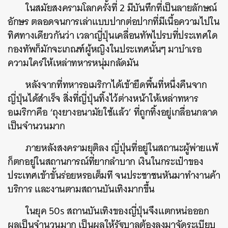
ในสมัยสงครามโลกครั้งที่ 2 มีบันทึกที่เป็นลายลักษณ์
อักษร ตลอดจนการเล่าแบบปากต่อปากที่มีเนื้อความไปใน
ทิศทางเดียวกันว่า เวลาญี่ปุ่นเคลื่อนทัพไปรบที่ประเทศใด
กองทัพก็มักจะเกณฑ์ผู้หญิงในประเทศนั้นๆ มาบำเรอ
ความใคร่ให้เหล่าทหารหนุ่มกลัดมัน
หลังจากที่ทหารอเมริกาได้เข้ายึดพื้นที่หนึ่งคืนจาก
ญี่ปุ่นได้สำเร็จ สิ่งที่ญี่ปุ่นทิ้งไว้ต่างหน้าให้เหล่าทหาร
อเมริกาคือ ‘ถุงยางอนามัยใช้แล้ว’ ที่ถูกทิ้งอยู่เกลื่อนกลาด
เป็นจำนวนมาก
ภายหลังสงครามยุติลง ญี่ปุ่นที่อยู่ในสถานะผู้พ่ายแพ้
ก็ตกอยู่ในสถานการณ์ที่ยากลำบาก เงินในกระเป๋าของ
ประเทศเข้าขั้นร่อยหรอเต็มที จนประชาชนหันมาทำงานค้า
บริการ และงานตามสถานบันเทิงมากขึ้น
ในยุค 50s สถานบันเทิงของญี่ปุ่นจึงแตกหน่อออก
ผลเป็นจำนวนมาก เป็นผลให้รัฐบาลต้องลงมาจัดระเบียบ