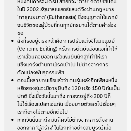
หนึ่งคนควรจะได้รับ สิทธิที่จะ ‘ตาย’ ก็ด้วยเช่นกัน
ในปี 2002 รัฐบาลเนเธอร์แลนด์จึงผ่านกฎหมาย
‘การุณยฆาต’ (Euthanasia) ซึ่งอนุญาตให้แพทย์
จบชีวิตของผู้ป่วยที่ทนทุกข์ทรมานได้ตามคำร้อง
ขอ
สิ่งที่รออยู่ตรงหน้าคือ การปรับแต่งจีโนมมนุษย์
(Genome Editing) หรือการตัดยีนอ่อนแอที่ทำให้
เราเสื่อมถอยออก แล้วเพิ่มยีนนักสู้ที่ทำให้เรา
แข็งแกร่งต้านทานโรคเข้าไป ไม่ต่างจากการ
ดัดแปลงพันธุกรรมพืช
ตอนนี้หลายคนเชื่อแล้วว่า คนรุ่นหลังอีกเพียงหนึ่ง
หรือสองรุ่นจะมีอายุยืนถึง 120 หรือ 150 ปีกันเป็น
ปกติ ซึ่งเมื่อวันนั้นมาถึง การจะอยู่ถึง 200 ปีก็
ไม่ใช่เรื่องแปลกเช่นกัน เมื่อขยายตัวเลขไปเรื่อยๆ
เราก็อาจไม่ตายอีกต่อไป
หากวันนั้นมาถึง มันก็คงไม่ต่างจากการดึงงาน
ออกจาก ‘ผู้สร้าง’ ในโลกเก่าอย่างสมบูรณ์ เมื่อ