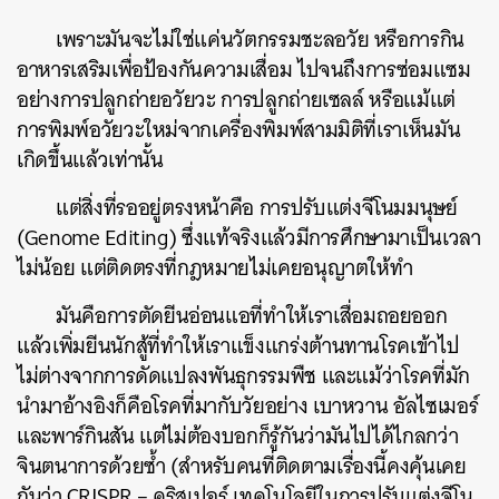
เพราะมันจะไม่ใช่แค่นวัตกรรมชะลอวัย หรือการกิน
อาหารเสริมเพื่อป้องกันความเสื่อม ไปจนถึงการซ่อมแซม
อย่างการปลูกถ่ายอวัยวะ การปลูกถ่ายเซลล์ หรือแม้แต่
การพิมพ์อวัยวะใหม่จากเครื่องพิมพ์สามมิติที่เราเห็นมัน
เกิดขึ้นแล้วเท่านั้น
แต่สิ่งที่รออยู่ตรงหน้าคือ การปรับแต่งจีโนมมนุษย์
(Genome Editing) ซึ่งแท้จริงแล้วมีการศึกษามาเป็นเวลา
ไม่น้อย แต่ติดตรงที่กฎหมายไม่เคยอนุญาตให้ทำ
มันคือการตัดยีนอ่อนแอที่ทำให้เราเสื่อมถอยออก
แล้วเพิ่มยีนนักสู้ที่ทำให้เราแข็งแกร่งต้านทานโรคเข้าไป
ไม่ต่างจากการดัดแปลงพันธุกรรมพืช และแม้ว่าโรคที่มัก
นำมาอ้างอิงก็คือโรคที่มากับวัยอย่าง เบาหวาน อัลไซเมอร์
และพาร์กินสัน แต่ไม่ต้องบอกก็รู้กันว่ามันไปได้ไกลกว่า
จินตนาการด้วยซ้ำ (สำหรับคนที่ติดตามเรื่องนี้คงคุ้นเคย
กันว่า CRISPR – คริสเปอร์ เทคโนโลยีในการปรับแต่งจีโน