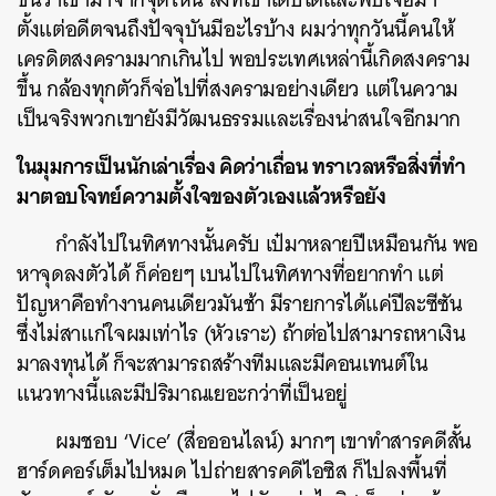
SHARE
TWEET
LINE
EMAIL
ตั้งแต่อดีตจนถึงปัจจุบันมีอะไรบ้าง ผมว่าทุกวันนี้คนให้
เครดิตสงครามมากเกินไป พอประเทศเหล่านี้เกิดสงคราม
ขึ้น กล้องทุกตัวก็จ่อไปที่สงครามอย่างเดียว แต่ในความ
เป็นจริงพวกเขายังมีวัฒนธรรมและเรื่องน่าสนใจอีกมาก
ในมุมการเป็นนักเล่าเรื่อง คิดว่าเถื่อน ทราเวลหรือสิ่งที่ทำ
มาตอบโจทย์ความตั้งใจของตัวเองแล้วหรือยัง
กำลังไปในทิศทางนั้นครับ เป๋มาหลายปีเหมือนกัน พอ
หาจุดลงตัวได้ ก็ค่อยๆ เบนไปในทิศทางที่อยากทำ แต่
ปัญหาคือทำงานคนเดียวมันช้า มีรายการได้แค่ปีละซีซัน
ซึ่งไม่สาแก่ใจผมเท่าไร (หัวเราะ) ถ้าต่อไปสามารถหาเงิน
มาลงทุนได้ ก็จะสามารถสร้างทีมและมีคอนเทนต์ใน
แนวทางนี้และมีปริมาณเยอะกว่าที่เป็นอยู่
ผมชอบ ‘Vice’ (สื่อออนไลน์) มากๆ เขาทำสารคดีสั้น
ฮาร์ดคอร์เต็มไปหมด ไปถ่ายสารคดีไอซิส ก็ไปลงพื้นที่