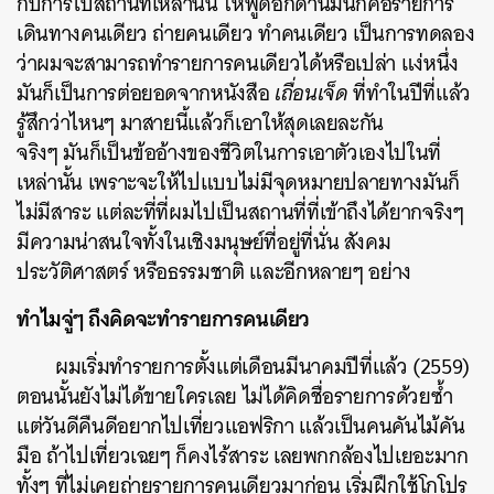
กับการไปสถานที่เหล่านั้น ให้พูดอีกด้านมันก็คือรายการ
เดินทางคนเดียว ถ่ายคนเดียว ทำคนเดียว เป็นการทดลอง
ว่าผมจะสามารถทำรายการคนเดียวได้หรือเปล่า แง่หนึ่ง
มันก็เป็นการต่อยอดจากหนังสือ
เถื่อนเจ็ด
ที่ทำในปีที่แล้ว
รู้สึกว่าไหนๆ มาสายนี้แล้วก็เอาให้สุดเลยละกัน
จริงๆ มันก็เป็นข้ออ้างของชีวิตในการเอาตัวเองไปในที่
เหล่านั้น เพราะจะให้ไปแบบไม่มีจุดหมายปลายทางมันก็
ไม่มีสาระ แต่ละที่ที่ผมไปเป็นสถานที่ที่เข้าถึงได้ยากจริงๆ
มีความน่าสนใจทั้งในเชิงมนุษย์ที่อยู่ที่นั่น สังคม
ประวัติศาสตร์ หรือธรรมชาติ และอีกหลายๆ อย่าง
ทำไมจู่ๆ ถึงคิดจะทำรายการคนเดียว
ผมเริ่มทำรายการตั้งแต่เดือนมีนาคมปีที่แล้ว (2559)
ตอนนั้นยังไม่ได้ขายใครเลย ไม่ได้คิดชื่อรายการด้วยซ้ำ
แต่วันดีคืนดีอยากไปเที่ยวแอฟริกา แล้วเป็นคนคันไม้คัน
มือ ถ้าไปเที่ยวเฉยๆ ก็คงไร้สาระ เลยพกกล้องไปเยอะมาก
ทั้งๆ ที่ไม่เคยถ่ายรายการคนเดียวมาก่อน เริ่มฝึกใช้โกโปร