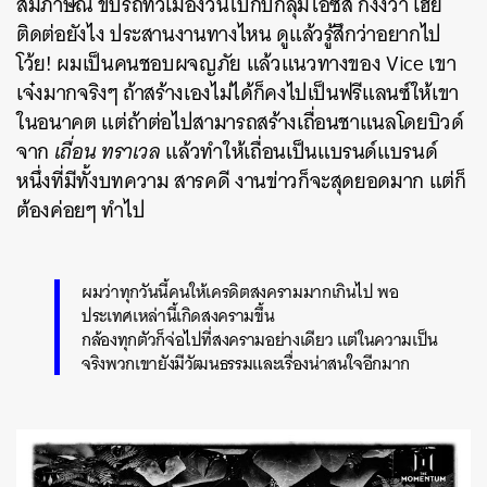
สัมภาษณ์ ขับรถทั่วเมืองวนไปกับกลุ่มไอซิส ก็งงว่า เฮ้ย
ติดต่อยังไง ประสานงานทางไหน ดูแล้วรู้สึกว่าอยากไป
โว้ย! ผมเป็นคนชอบผจญภัย แล้วแนวทางของ Vice เขา
เจ๋งมากจริงๆ ถ้าสร้างเองไม่ได้ก็คงไปเป็นฟรีแลนซ์ให้เขา
ในอนาคต แต่ถ้าต่อไปสามารถสร้างเถื่อนชาแนลโดยบิวด์
จาก
เถื่อน ทราเวล
แล้วทำให้เถื่อนเป็นแบรนด์แบรนด์
หนึ่งที่มีทั้งบทความ สารคดี งานข่าวก็จะสุดยอดมาก แต่ก็
ต้องค่อยๆ ทำไป
ผมว่าทุกวันนี้คนให้เครดิตสงครามมากเกินไป พอ
ประเทศเหล่านี้เกิดสงครามขึ้น
กล้องทุกตัวก็จ่อไปที่สงครามอย่างเดียว แต่ในความเป็น
จริงพวกเขายังมีวัฒนธรรมและเรื่องน่าสนใจอีกมาก