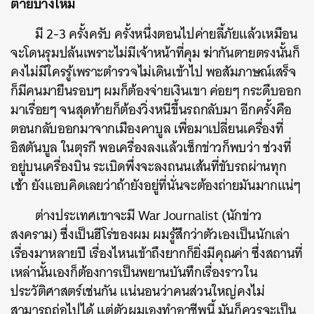
ตายบ้างไหม
มี 2-3 ครั้งครับ ครั้งหนึ่งตอนไปค่ายลี้ภัยแล้วเหมือน
จะโดนรุมปล้นเพราะไม่มีเจ้าหน้าที่คุม ฆ่ากันตายตรงนั้นก็
คงไม่มีใครรู้เพราะตำรวจไม่เดินเข้าไป พอสัมภาษณ์เสร็จ
ก็มีคนมายืนรอบๆ ผมก็ต้องจ่ายเงินเขา ค่อยๆ กระดืบออก
มาเรื่อยๆ จนสุดท้ายก็ต้องวิ่งหนีขึ้นรถกลับมา อีกครั้งคือ
ตอนกลับออกมาจากเมืองคาบูล เพื่อมาเปลี่ยนเครื่องที่
อิสตันบูล ในตุรกี พอเครื่องลงแล้วเช็กข่าวก็พบว่า ช่วงที่
อยู่บนเครื่องบิน ระเบิดพึ่งจะลงถนนเส้นที่ขับรถผ่านทุก
เช้า ยังแอบคิดเลยว่าถ้ายังอยู่ที่นั่นจะต้องถ่ายมันมากแน่ๆ
ต่างประเทศเขาจะมี War Journalist (นักข่าว
สงคราม) ซึ่งเป็นฮีโร่ของผม ผมรู้สึกว่าตัวเองเป็นนักเล่า
เรื่องมาหลายปี เรื่องไหนเข้าถึงยากก็ยิ่งมีคุณค่า ซึ่งสถานที่
เหล่านั้นเองก็ต้องการเป็นพยานบันทึกเรื่องราวใน
ประวัติศาสตร์เช่นกัน แน่นอนว่าคนส่วนใหญ่คงไม่
สามารถถ่อไปได้ แต่ตัวผมเองทำอาชีพนี้ มันก็ควรจะเป็น