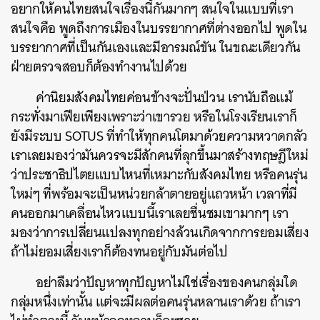
อยากให้คนไทยสนใจเรื่องนี้กันมากๆ สนใจในแบบที่เรา
สนใจคือ พูดถึงการเมืองในบรรยากาศที่ต่างออกไป พูดใน
บรรยากาศที่เป็นกันเองและมีอารมณ์ขัน ในขณะเดียวกัน
ฝ่ายตรวจสอบก็ต้องทำงานไปด้วย
ค่านิยมสังคมไทยค่อนข้างจะปั่นป่วน เรานับถือแม้
กระทั่งมาเฟียเพียงเพราะว่าเขารวย หรือในโรงเรียนเราก็
ยังมีระบบ SOTUS ที่ทำให้ทุกคนโตมาด้วยความหวาดกลัว
เราเลยมองว่ามันควรจะมีสักคนที่ลุกขึ้นมาสร้างทฤษฎีใหม่
ว่าประชาธิปไตยแบบไหนที่เหมาะกับสังคมไทย หรือคนรุ่น
ใหม่ๆ ที่พร้อมจะเป็นหน่วยกล้าตายอยู่แถวหน้า เวลาที่มี
คนออกมาเคลื่อนไหวแบบนี้เราเลยชื่นชมเขามากๆ เรา
มองว่าการเปลี่ยนแปลงทุกอย่างล้วนเกิดจากการยอมเสี่ยง
ถ้าไม่ยอมเสี่ยงเราก็ต้องทนอยู่กับมันต่อไป
อย่าลืมว่าปัญหาทุกปัญหาไม่ใช่เรื่องของคนกลุ่มใด
กลุ่มหนึ่งเท่านั้น แต่จะมีผลต่อคนรุ่นหลานเราด้วย ถ้าเรา