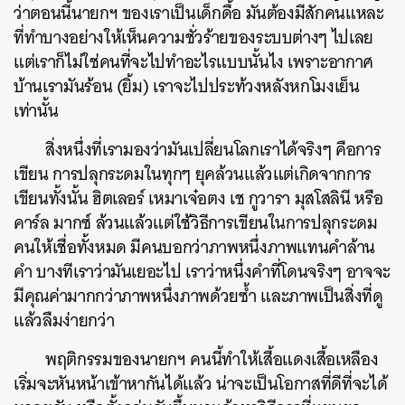
ว่าตอนนี้นายกฯ ของเราเป็นเด็กดื้อ มันต้องมีสักคนแหละ
ที่ทำบางอย่างให้เห็นความชั่วร้ายของระบบต่างๆ ไปเลย
แต่เราก็ไม่ใช่คนที่จะไปทำอะไรแบบนั้นไง เพราะอากาศ
บ้านเรามันร้อน (ยิ้ม) เราจะไปประท้วงหลังหกโมงเย็น
เท่านั้น
สิ่งหนึ่งที่เรามองว่ามันเปลี่ยนโลกเราได้จริงๆ คือการ
เขียน การปลุกระดมในทุกๆ ยุคล้วนแล้วแต่เกิดจากการ
เขียนทั้งนั้น ฮิตเลอร์ เหมาเจ๋อตง เช กูวารา มุสโสลินี หรือ
คาร์ล มากซ์ ล้วนแล้วแต่ใช้วิธีการเขียนในการปลุกระดม
คนให้เชื่อทั้งหมด มีคนบอกว่าภาพหนึ่งภาพแทนคำล้าน
คำ บางทีเราว่ามันเยอะไป เราว่าหนึ่งคำที่โดนจริงๆ อาจจะ
มีคุณค่ามากกว่าภาพหนึ่งภาพด้วยซ้ำ และภาพเป็นสิ่งที่ดู
แล้วลืมง่ายกว่า
พฤติกรรมของนายกฯ คนนี้ทำให้เสื้อแดงเสื้อเหลือง
เริ่มจะหันหน้าเข้าหากันได้แล้ว น่าจะเป็นโอกาสที่ดีที่จะได้