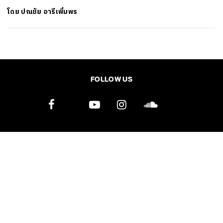
โดย
ปณชัย อารีเพิ่มพร
SHARE
TWEET
LINE
EMAIL
FOLLOW US