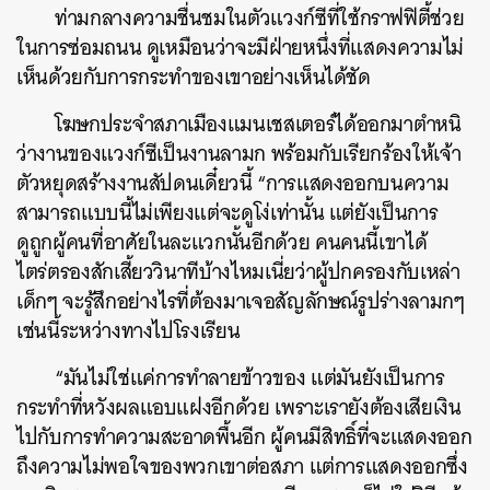
ท่ามกลางความชื่นชมในตัวแวงก์ซีที่ใช้กราฟฟิตี้ช่วย
ในการซ่อมถนน ดูเหมือนว่าจะมีฝ่ายหนึ่งที่แสดงความไม่
เห็นด้วยกับการกระทำของเขาอย่างเห็นได้ชัด
โฆษกประจำสภาเมืองแมนเชสเตอร์ได้ออกมาตำหนิ
ว่างานของแวงก์ซีเป็นงานลามก พร้อมกับเรียกร้องให้เจ้า
ตัวหยุดสร้างงานสัปดนเดี๋ยวนี้ “การแสดงออกบนความ
สามารถแบบนี้ไม่เพียงแต่จะดูโง่เท่านั้น แต่ยังเป็นการ
ดูถูกผู้คนที่อาศัยในละแวกนั้นอีกด้วย คนคนนี้เขาได้
ไตร่ตรองสักเสี้ยววินาทีบ้างไหมเนี่ยว่าผู้ปกครองกับเหล่า
เด็กๆ จะรู้สึกอย่างไรที่ต้องมาเจอสัญลักษณ์รูปร่างลามกๆ
เช่นนี้ระหว่างทางไปโรงเรียน
“มันไม่ใช่แค่การทำลายข้าวของ แต่มันยังเป็นการ
กระทำที่หวังผลแอบแฝงอีกด้วย เพราะเรายังต้องเสียเงิน
ไปกับการทำความสะอาดพื้นอีก ผู้คนมีสิทธิ์ที่จะแสดงออก
ถึงความไม่พอใจของพวกเขาต่อสภา แต่การแสดงออกซึ่ง