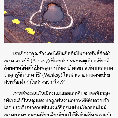
เราเชื่อว่าคุณต้องเคยได้ยินชื่อศิลปินกราฟฟิตี้ชื่อดัง
อย่าง แบงก์ซี (Banksy) ที่เคยฝากผลงานดุเดือดเสียดสี
สังคมจนโด่งดังเป็นพลุแตกกันมาบ้างแล้ว แต่หากเราถาม
ว่าคุณรู้จัก ‘แวงก์ซี’ (Wanksy) ไหม? หลายคนคงจะส่าย
หัวพร้อมงึมงำในลำคอว่า ‘ใคร?’
ภาพท้องถนนในเมืองแมนเชสเตอร์ ประเทศอังกฤษ
บริเวณที่เป็นหลุมและบ่อถูกพ่นงานกราฟฟิตี้ทับด้วยเจ้า
โลก ประทับตราลายเซ็นแวงก์ซีถูกแชร์บนโลกออนไลน์
อย่างกว้างขวางจนเรียกเสียงฮือฮาได้ชั่วข้ามคืน พร้อมกับ