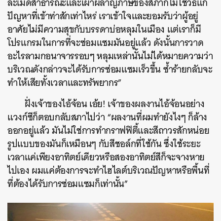
ละเมิดสาธารณะและเผาผลาญภาษีของสภาก็ไม่ใช่วิธีแก้
ปัญหาที่เข้าท่าสักเท่าไหร่ เราเข้าใจและยอมรับว่าผู้อยู่
อาศัยไม่มีความสุขกับบรรดาบ่อหลุมในเมือง แต่เราก็มี
โปรแกรมในการที่จะซ่อมแซมมันอยู่แล้ว ดังนั้นการวาด
อะไรลามกอนาจารรอบๆ หลุมเหล่านั้นไม่ได้หมายความว่า
บริเวณดังกล่าวจะได้รับการซ่อมแซมเร็วขึ้น ซ้ำร้ายกลับจะ
ทำให้เสียทั้งเวลาและทรัพยากร”
ฝั่งเจ้าของไอ้จ้อน เอ้ย! เจ้าของผลงานไอ้จ้อนอย่าง
แวงก์ซีก็ตอบกลับสภาไปว่า “ผลงานที่ผมทำยังไงๆ ก็ล้าง
ออกอยู่แล้ว มันไม่ใช่การทำกราฟฟิตี้และสีถาวรสักหน่อย
รูปแบบของมันก็เหมือนๆ กับสีชอล์กที่ใช้กัน ซึ่งใช้ระยะ
เวลาแค่เพียงอาทิตย์เดียวหรือสองอาทิตย์สีก็จะจางหาย
ไปเอง ผมแค่ต้องการจะทำไฮไลต์บริเวณปัญหาหรือพื้นที่
ที่ต้องได้รับการซ่อมแซมก็เท่านั้น”