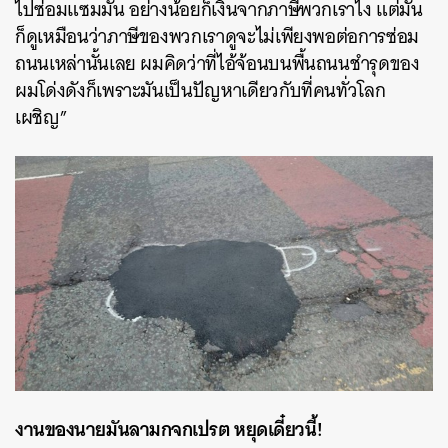
ไปซ่อมแซมมัน อย่างน้อยก็เงินจากภาษีพวกเราไง แต่มัน
ก็ดูเหมือนว่าภาษีของพวกเราดูจะไม่เพียงพอต่อการซ่อม
ถนนเหล่านั้นเลย ผมคิดว่าที่ไอ้จ้อนบนพื้นถนนชำรุดของ
ผมโด่งดังก็เพราะมันเป็นปัญหาเดียวกับที่คนทั่วโลก
เผชิญ”
ค้นหา
SHARE
TWEET
LINE
EMAIL
งานของนายมันลามกจกเปรต หยุดเดี๋ยวนี้!