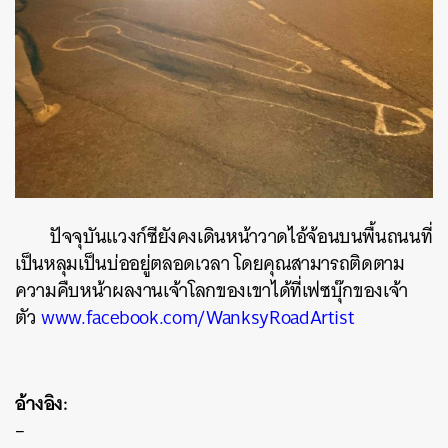
ปัจจุบันแวงก์ซียังคงเดินหน้าวาดไอ้จ้อนบนพื้นถนนที่
เป็นหลุมเป็นบ่ออยู่ตลอดเวลา โดยคุณสามารถติดตาม
ความคืบหน้าผลงานเจ้าโลกของเขาได้ที่เฟซบุ๊กของเจ้า
ตัว
www.facebook.com/WanksyRoadArtist
อ้างอิง:
–