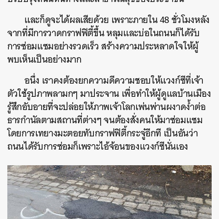
และก็ดูจะได้ผลเสียด้วย เพราะภายใน 48 ชั่วโมงหลัง
จากที่มีการวาดกราฟฟิตี้ขึ้น หลุมและบ่อในถนนก็ได้รับ
การซ่อมแซมอย่างรวดเร็ว สร้างความประหลาดใจให้ผู้
พบเห็นเป็นอย่างมาก
อนึ่ง เราคงต้องยกความดีความชอบให้แวงก์ซีที่เจ้า
ตัวใช้รูปภาพลามกๆ มาประจาน เพื่อทำให้ผู้ดูแลบ้านเมือง
รู้สึกอับอายที่จะปล่อยให้ภาพเจ้าโลกเพ่นพ่านผงาดง้ำต่อ
ธารกำนัลตามสถานที่ต่างๆ จนต้องสั่งคนให้มาซ่อมแซม
โดยการเทยางมะตอยทับกราฟฟิตี้กระจู๋อีกที เป็นอันว่า
ถนนได้รับการซ่อมก็เพราะไอ้จ้อนของแวงก์ซีนั่นเอง