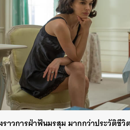
รื่องราวการฝ่าฟันมรสุม มากกว่าประวัติชีว
นหา