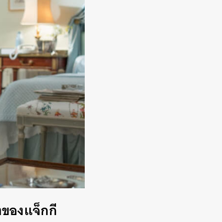
ิตของแจ็กกี