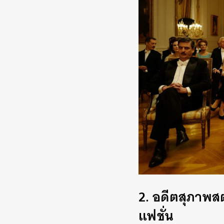
2. อดีตสุภาพส
แฟชั่น