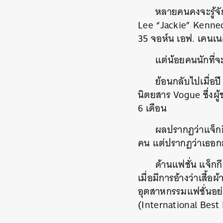
หลายคนคงจะรู้จัก
Lee “Jackie” Kenned
35 จอห์น เอฟ. เคนเนด
แต่น้อยคนนักที่จ
ย้อนกลับไปเมื่อป
นิตยสาร Vogue ซึ่งผู
6 เดือน
ผลปรากฏว่าแจ็กกี
คน แต่ปรากฏว่าเธอกล
ด้านแฟชั่น แจ็กก
เมื่อมีการอ้างว่าเสื
อุตสาหกรรมแฟชั่นอย่า
(International Best