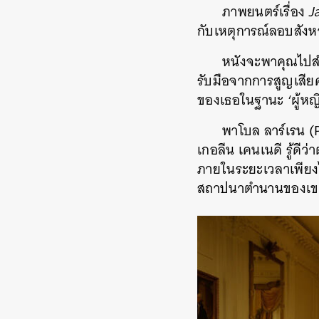
ภาพยนตร์เรื่อง
Ja
กับเหตุการณ์ลอบสังหา
หนังจะพาคุณไปสำ
รับมือจากการสูญเสี
ของเธอในฐานะ ‘ผู้หญ
พาโบล ลาร์เรน (P
เกอลีน เคนเนดี รู้ดีว
ภายในระยะเวลาเพียงไม่
สถาปนาตำนานของเขาข