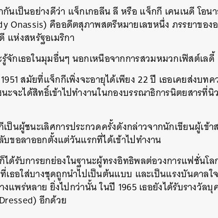
กันเป็นอย่างดีว่า แจ็กเกอลีน ลี หรือ แจ็กกี เคนเนดี โอน
y Onassis) คืออดีตสุภาพสตรีหมายเลขหนึ่ง ภรรยาของอด
ี แห่งสหรัฐอเมริกา
ะรู้จักเธอในมุมอื่นๆ นอกเหนือจากการสวมหมวกเฟิสต์เลดี้
ี 1951 สมัยที่แจ็กกีเพิ่งจะอายุได้เพียง 22 ปี เธอเคยส่ง
้ชนะจะได้สิทธิ์เข้าไปทำงานในกองบรรณาธิการนิตยสารที่นิว
เป็นผู้ชนะเลิศการประกวดครั้งดังกล่าวจากนักเขียนผู้เข้
ับขอลาออกตั้งแต่วันแรกที่ได้เข้าไปทำงาน
ีก็ได้รับการยกย่องในฐานะผู้ทรงอิทธิพลต่อวงการแฟชั่นโลก
้อผ้าที่เธอใส่บางชุดถูกนำไปเป็นต้นแบบ และเป็นแรงบันดาล
งแพร่หลาย ยิ่งไปกว่านั้น ในปี 1965 เธอยังได้รับรางวัล
 Dressed) อีกด้วย