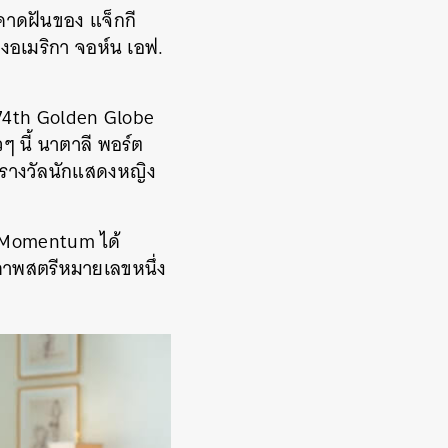
คาดฝันของ แจ็กกี
งอเมริกา จอห์น เอฟ.
(74th Golden Globe
วๆ นี้ นาตาลี พอร์ต
นรางวัลนักแสดงหญิง
he Momentum ได้
ตสุภาพสตรีหมายเลขหนึ่ง