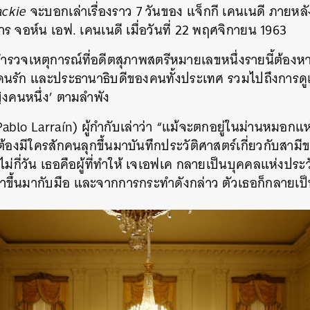
ckie
จะบอกเล่าเรื่องราว 7 วันของ แจ็กกี เคนเนดี ภายหลั
SHARE
TWEET
LINE
EMAIL
ร จอห์น เอฟ. เคนเนดี เมื่อวันที่ 22 พฤศจิกายน 1963
รวจเหตุการณ์ที่อดีตสุภาพสตรีหมายเลขหนึ่งรายนี้ต้องห
ยคนรัก และประธานาธิบดีของคนทั้งประเทศ รวมไปถึงการ
ิงคนหนึ่ง’ ตามลำพัง
ablo Larraín) ผู้กำกับเล่าว่า “แม้จะตกอยู่ในม่านหมอกแห
่าต้องมีใครสักคนลุกขึ้นมาบันทึกประวัติศาสตร์เกี่ยวกับสาม
กี่วัน เธอคือผู้ที่ทำให้ เจเอฟเค กลายเป็นบุคคลแห่งประวั
ึ้นมากับมือ และจากการกระทำดังกล่าว ตัวเธอก็กลายเป็