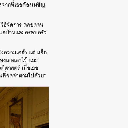
งจากที่เธอต้องเผชิญ
าวิธีจัดการ ตลอดจน
ดูแลบ้านและครอบครัว
่งความเศร้า แต่ แจ็ก
ีของเธอเอาไว้ และ
ติศาสตร์ เมื่อเธอ
นที่จดจำตามไปด้วย”