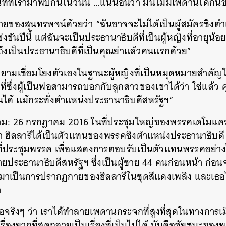
่ที่เรามาพบกันในวันนี้ …แน่นอนว่า มันไม่มีเพดานใดกั้นข
้ายของสุนทรพจน์ด้วยว่า “ฉันอาจจะไม่ได้เป็นผู้สมัครชิงตำ
งขันปีนี้ แต่ฉันจะเป็นประธานาธิบดีที่เป็นผู้หญิงที่อายุน้อ
ึงเป็นประธานาธิบดีที่เป็นคุณย่าแล้วคนแรกด้วย”
ยายามเชื่อมโยงตัวเองในฐานะผู้หญิงที่เป็นหมุดหมายสำคัญ
ิที่ซึ่งผู้เป็นพ่อสามารถบอกกับลูกสาวของเขาได้ว่า ใช่แล้
นได้ แม้กระทั่งตำแหน่งประธานาธิบดีสหรัฐฯ”
่สาม: 26 กรกฎาคม 2016 ในที่ประชุมใหญ่ของพรรคเดโมแค
า ฮิลลารีได้เป็นตัวแทนของพรรคชิงตำแหน่งประธานาธิบดี
่ประชุมพรรค เพื่อแสดงการตอบรับเป็นตัวแทนพรรคอย่าง
่ายประธานาธิบดีสหรัฐฯ ซึ่งเป็นผู้ชาย 44 คนก่อนหน้า ก่อ
าเป็นการปรากฏกายของฮิลลารีในชุดสีแดงเพลิง และเธอไ
า
่อจริงๆ ว่า เราได้ทำลายเพดานกระจกที่สูงที่สุดในทางการเม
ื่องยากที่สุดกลายเป็นเรื่องที่เป็นไปได้ มันคือชัยชนะของพ