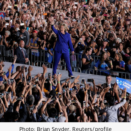
SHARE
TWEET
LINE
EMAIL
Photo: Brian Snyder, Reuters/profile