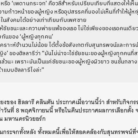
 หรือ ‘เพดานกระจก’ คือวลีสำหรับเปรียบเทียบที่แสดงให้เห
ามก้าวหน้าของผู้หญิง หรืออุปสรรคที่มองไม่เห็นที่ทำให้ผู้
สุดในสังคมได้อย่างเท่าเทียมกับเพศชาย
ยให้ชัยชนะและความพ่ายแพ้ของเธอ ไม่ใช่เพียงของเธอคนเดียว
กันของ ‘ผู้หญิงทุกคน’
ิเคราะห์จำนวนไม่น้อย ได้ตั้งข้อสังเกตกับสุนทรพจน์และกา
หญิง’ ของฮิลลารีว่า “มันไม่น่าจะใช่ชัยชนะของผู้หญิงทุกคน
ล้วนะ เพราะมันเป็นแค่ชัยชนะของผู้หญิงผิวขาว ชนชั้นกลา
นำแบบฮิลลารีไงล่ะ”
งของ ฮิลลารี คลินตัน ประกาศเมื่อวานนี้ว่า สำหรับกิจก
วันที่ 8 พฤศจิกายนนี้ หรือในคืนประกาศผลการเลือกตั้ง จะจ
น มหานครนิวยอร์ก
นกระจกทั้งหลัง ทั้งหมดนี้เพื่อให้สอดคล้องกับสุนทรพจน์ที่