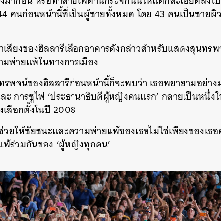
ถึงมาก่อน หรือทำลายเพดานกระจกนั้นให้แตกละเอียดลงไปไ
4 คนก่อนหน้านี้ที่เป็นผู้ชายทั้งหมด โดย 43 คนเป็นชายผ
ีมหาเสียงของฮิลลารีเลือกอาคารดังกล่าวสำหรับแสดงสุนทรพ
ามพ่ายแพ้ในทางการเมือง
นทรพจน์ของฮิลลารีก่อนหน้านี้ก็จะพบว่า เธอพยายามอย่างมา
ละ การชูไพ่ ‘ประธานาธิบดีผู้หญิงคนแรก’ กลายเป็นหนึ่ง
งเลือกตั้งในปี 2008
วช่วยให้ชัยชนะและความพ่ายแพ้ของเธอไม่ใช่เพียงของเธอค
้ร่วมกันของ ‘ผู้หญิงทุกคน’
นหา