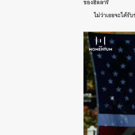
ของฮิลลารี
ไม่ว่าเธอจะได้ร