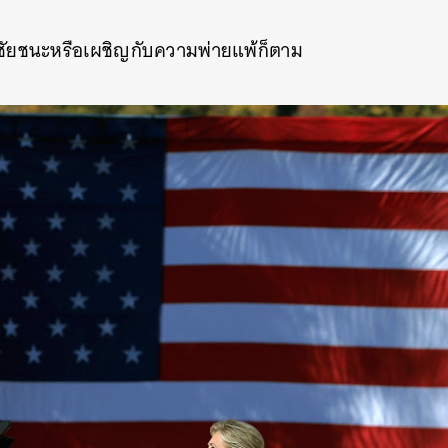
ับชัยชนะหรือเผชิญกับความพ่ายแพ้ก็ตาม