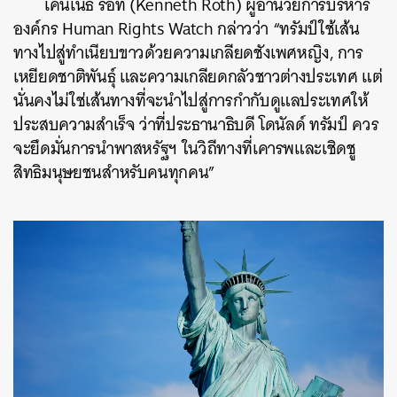
เคนเนธ รอท (Kenneth Roth) ผู้อำนวยการบริหาร
องค์กร Human Rights Watch กล่าวว่า “ทรัมป์ใช้เส้น
ทางไปสู่ทำเนียบขาวด้วยความเกลียดชังเพศหญิง, การ
เหยียดชาติพันธ์ุ และความเกลียดกลัวชาวต่างประเทศ แต่
นั่นคงไม่ใช่เส้นทางที่จะนำไปสู่การกำกับดูแลประเทศให้
ประสบความสำเร็จ ว่าที่ประธานาธิบดี โดนัลด์ ทรัมป์ ควร
จะยึดมั่นการนำพาสหรัฐฯ ในวิถีทางที่เคารพและเชิดชู
สิทธิมนุษยชนสำหรับคนทุกคน”