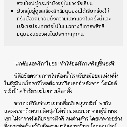
ส่วนใหญ่ผู้กระทำยังอยู่ในช่วงวัยเรียน
ฝั่งกลุ่มผู้ดูแลเรื่องสิทธิมนุษยชนได้เรียกร้องให้
ทรัมป์ออกมายับยั้งความแตกแยกในครั้งนี้ และ
บริหารประเทศต่อไปในแนวทางที่เคารพสิทธิ
มนุษยชนของคนในประเทศทุกคน
‘#กลับแอฟริกาไปซะ! ทำให้อเมริกาเจริญขึ้นซะที’
นี่คือข้อความภาพในห้องน้ำโรงเรียนมัธยมแห่งหนึ่ง
ในรัฐมินเนโซตาที่โพสต์ผ่านทวิตเตอร์ หลังจาก ‘โดนัลด์
ทรัมป์’ คว้าชัยชนะในการเลือกตั้ง
ชาวอเมริกันจำนวนมากที่สนับสนุนทรัมป์ พากัน
แสดงออกถึงความคิดสุดโต่งที่ถอดแบบมาจากผู้นำของ
เขา ไม่ว่าการรังเกียจชาวผิวสี คนต่างด้าว โดยเฉพาะอย่าง
ยิ่งการต่อต้านผู้นับถือศาสนาอิสลามทั้งบนโลกออนไลน์