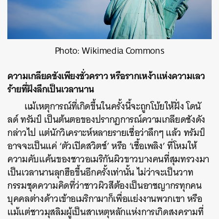
Photo: Wikimedia Commons
ความเกลียดชังเพียงชั่วคราว หรือรากเหง้าแห่งความเลว
ร้ายที่ฝังลึกเป็นเวลานาน
เเม้เหตุการณ์ที่เกิดขึ้นในครั้งนี้จะถูกโบ้ยให้ฝั่ง โดนั
ลด์ ทรัมป์ เป็นต้นตอของปรากฏการณ์ความเกลียดชังดัง
กล่าวไป แต่นักวิเคราะห์หลายรายเชื่อว่าลึกๆ แล้ว ทรัมป์
อาจจะเป็นแค่ ‘ตัวเปิดสวิตช์’ หรือ ‘เชื้อเพลิง’ ที่โหมให้
ความคับแค้นของชาวอเมริกันผิวขาวบางคนที่สุมทรวงมา
เป็นเวลานานลุกฮือขึ้นอีกครั้งเท่านั้น ไม่ว่าจะเป็นวาท
กรรมชุดความคิดที่ว่าชาวผิวสีต้องเป็นอาชญากรทุกคน
บุคคลต่างด้าวเข้าอเมริกามาก็เพื่อแย่งงานพวกเขา หรือ
แม้แต่ชาวมุสลิมผู้เป็นสาเหตุหลักแห่งการเกิดสงครามที่