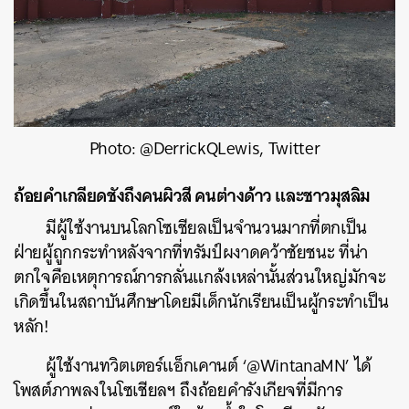
Photo: @DerrickQLewis, Twitter
ถ้อยคำเกลียดชังถึงคนผิวสี คนต่างด้าว และชาวมุสลิม
มีผู้ใช้งานบนโลกโซเชียลเป็นจำนวนมากที่ตกเป็น
ฝ่ายผู้ถูกกระทำหลังจากที่ทรัมป์ผงาดคว้าชัยชนะ ที่น่า
ตกใจคือเหตุการณ์การกลั่นแกล้งเหล่านั้นส่วนใหญ่มักจะ
เกิดขึ้นในสถาบันศึกษาโดยมีเด็กนักเรียนเป็นผู้กระทำเป็น
หลัก!
ผู้ใช้งานทวิตเตอร์แอ็กเคานต์ ‘‏@WintanaMN’ ได้
โพสต์ภาพลงในโซเชียลฯ ถึงถ้อยคำรังเกียจที่มีการ