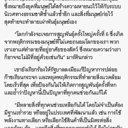
ซึ่งหมายถึงยุคที่มนุษย์ได้สร้างความหายนะไว้ให้กับระบบ
นิเวศทางธรรมชาติซ้ำแล้วซ้ำอีก และสิ่งที่มนุษย์ก่อไว้
ค้นหา
สุดท้ายจะทำลายเผ่าพันธุ์มนุษย์เอง
SHARE
TWEET
LINE
EMAIL
“โลกกำลังจะเจอการสูญพันธุ์ครั้งใหญ่ครั้งที่ 6 ซึ่งเกิด
จากพฤติกรรมของมนุษย์ที่ไม่เคยถนอมโลกของเรา พวก
เราเอาแต่ทำลายที่อยู่อาศัยของสัตว์ ซึ่งหมายความว่าเรา
ก็อาจจะไม่มีที่อยู่ด้วยเช่นกัน” มาร์ตินกล่าว
เขายังเรียกร้องให้รัฐบาลลงมือแก้ปัญหาการปล่อย
ก๊าซเรือนกระจก และหยุดพฤติกรรมที่ทำลายสิ่งแวดล้อม
โดยเร็วที่สุด เพื่อป้องกันไม่ให้เกิดการสูญพันธุ์ครั้งที่หก
และย้ำว่าปัญหานี้เป็นปัญหาที่ทุกคนช่วยกันแก้ได้
“มีหลายสิ่งที่ทุกคนช่วยเหลือกันได้ โดยไม่จำเป็นต้อง
มีฐานะร่ำรวย หรืออยู่ในประเทศที่พัฒนาแล้ว เช่น การใช้
พลังงานทางเลือก หรือเลือกใช้สินค้าที่เป็นมิตรต่อสิ่ง