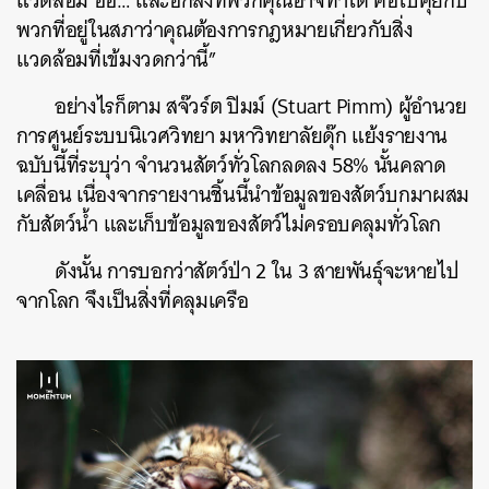
แวดล้อม อ้อ… และอีกสิ่งที่พวกคุณอาจทำได้ คือไปคุยกับ
พวกที่อยู่ในสภาว่าคุณต้องการกฎหมายเกี่ยวกับสิ่ง
แวดล้อมที่เข้มงวดกว่านี้”
อย่างไรก็ตาม สจ๊วร์ต ปิมม์ (Stuart Pimm) ผู้อำนวย
การศูนย์ระบบนิเวศวิทยา มหาวิทยาลัยดุ๊ก แย้งรายงาน
ฉบับนี้ที่ระบุว่า จำนวนสัตว์ทั่วโลกลดลง 58% นั้นคลาด
เคลื่อน เนื่องจากรายงานชิ้นนี้นำข้อมูลของสัตว์บกมาผสม
กับสัตว์น้ำ และเก็บข้อมูลของสัตว์ไม่ครอบคลุมทั่วโลก
ดังนั้น การบอกว่าสัตว์ป่า 2 ใน 3 สายพันธุ์จะหายไป
จากโลก จึงเป็นสิ่งที่คลุมเครือ