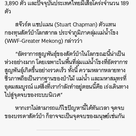
3,890 ตัว และปัจจุบันประเทศไทยมีเสือโคร่งจำนวน 189
ตัว
สจ๊วร์ต แชปแมน (Stuart Chapman) ตัวแทน
กองทุนสัตว์ป่าโลกสากล ประจำภูมิภาคลุ่มแม่น้ำโขง
(WWF-Greater Mekong) กล่าวว่า
“อัตราการสูญพันธุ์ของสัตว์ป่าในโลกขณะนี้น่าเป็น
ห่วงอย่างมาก โดยเฉพาะในพื้นที่ลุ่มแม่น้ำโขงที่อัตราการ
สูญพันธุ์เกิดขึ้นอย่างรวดเร็ว ทั้งนี้ ความหลากหลายทาง
ชีวภาพถือเป็นรากฐานของป่าไม้ แม่น้ำ และมหาสมุทรที่
อุดมสมบูรณ์ แต่สิ่งที่เรากำลังทำอยู่ตอนนี้คือ เร่งเดินทาง
ไปสู่จุดจบของระบบนิเวศ”
หากเราไม่สามารถแก้ไขปัญหานี้ได้ทันเวลา จุดจบ
ของบรรดาสัตว์ป่า ก็อาจจะเป็นจุดจบของมนุษย์เช่นกัน