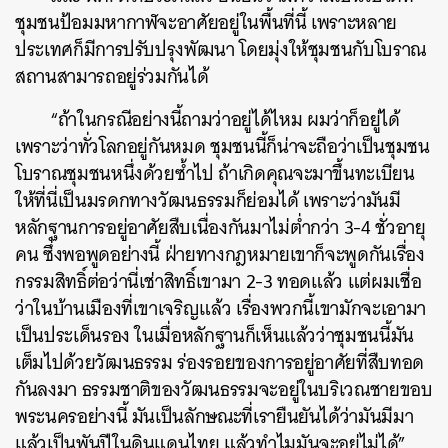
ชุมชนป้อมมหากาฬจะอาศัยอยู่ในพื้นที่นี้ เพราะหลาย
ประเทศก็มีการปรับปรุงพัฒนา โดยมุ่งให้ชุมชนกับโบราณ
สถานสามารถอยู่ร่วมกันได้
“ถ้าในกรณีอย่างนี้ถามว่าอยู่ได้ไหม ผมว่าก็อยู่ได้
เพราะว่าทั่วโลกอยู่กันหมด ชุมชนนี้ก็น่าจะถือว่าเป็นชุมชน
โบราณชุมชนหนึ่งด้วยซ้ำไป ถ้าเกิดคุณจะมาขึ้นทะเบียน
ให้ที่นี่เป็นมรดกทางวัฒนธรรมก็ย่อมได้ เพราะว่ามันมี
หลักฐานการอยู่อาศัยสืบเนื่องกันมาไม่ต่ำกว่า 3-4 ชั่วอายุ
คน ซึ่งพอพูดอย่างนี้ ฝ่ายทางกฎหมายเขาก็จะพูดกันเรื่อง
กรรมสิทธิ์ต่อว่านี่เช่าสิทธิ์เขามา 2-3 ทอดแล้ว แต่ผมเชื่อ
ว่าในบ้านเมืองที่เขาเจริญแล้ว เรื่องพวกนี้เขามักจะเอามา
เป็นประเด็นรอง ในเมื่อหลักฐานก็เห็นแล้วว่าชุมชนนี้มัน
เต็มไปด้วยวัฒนธรรม ร่องรอยของการอยู่อาศัยที่สืบทอด
กันลงมา ธรรมชาติของวัฒนธรรมจะอยู่ในบริเวณชายขอบ
พระนครอย่างนี้ มันเป็นลักษณะที่เรายืนยันได้ว่ามันมีมา
แล้วเป็นพันปีในดินแดนไทย แล้วทำไมมันจะอยู่ไม่ได้”