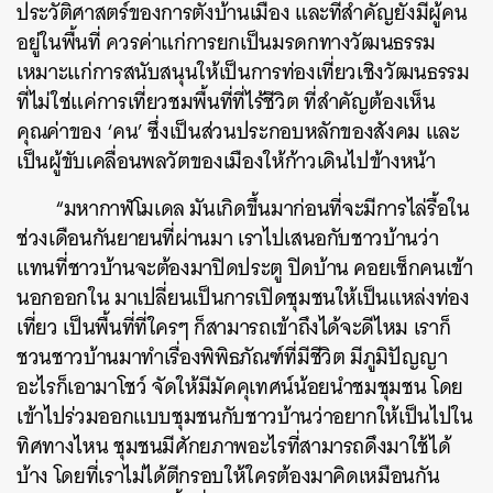
ประวัติศาสตร์ของการตั้งบ้านเมือง และที่สำคัญยังมีผู้คน
อยู่ในพื้นที่ ควรค่าแก่การยกเป็นมรดกทางวัฒนธรรม
เหมาะแก่การสนับสนุนให้เป็นการท่องเที่ยวเชิงวัฒนธรรม
ที่ไม่ใช่แค่การเที่ยวชมพื้นที่ที่ไร้ชีวิต ที่สำคัญต้องเห็น
คุณค่าของ ‘คน’ ซึ่งเป็นส่วนประกอบหลักของสังคม และ
เป็นผู้ขับเคลื่อนพลวัตของเมืองให้ก้าวเดินไปข้างหน้า
“มหากาฬโมเดล มันเกิดขึ้นมาก่อนที่จะมีการไล่รื้อใน
ช่วงเดือนกันยายนที่ผ่านมา เราไปเสนอกับชาวบ้านว่า
แทนที่ชาวบ้านจะต้องมาปิดประตู ปิดบ้าน คอยเช็กคนเข้า
นอกออกใน มาเปลี่ยนเป็นการเปิดชุมชนให้เป็นแหล่งท่อง
เที่ยว เป็นพื้นที่ที่ใครๆ ก็สามารถเข้าถึงได้จะดีไหม เราก็
ชวนชาวบ้านมาทำเรื่องพิพิธภัณฑ์ที่มีชีวิต มีภูมิปัญญา
อะไรก็เอามาโชว์ จัดให้มีมัคคุเทศน์น้อยนำชมชุมชน โดย
เข้าไปร่วมออกแบบชุมชนกับชาวบ้านว่าอยากให้เป็นไปใน
ทิศทางไหน ชุมชนมีศักยภาพอะไรที่สามารถดึงมาใช้ได้
บ้าง โดยที่เราไม่ได้ตีกรอบให้ใครต้องมาคิดเหมือนกัน