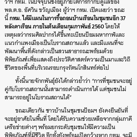
ว่าฯ กทม. ในปัจจุบันซึ่งอยู่ภายใต้การกำกับดูแลของ
พล.ต.อ. อัศวิน ขวัญเมือง ผู้ว่าฯ กทม. เปิดเผยว่า ขณะ
กทม. ได้มีแผนในการรื้อถอนบ้านเรือนในชุมชนอีก 37
นี้
หลังคาเรือน ภายในต้นเดือนกุมภาพันธ์ 2560
โดยให้
เหตุผลว่ากรมศิลปากรได้ขึ้นทะเบียนป้อมมหากาฬและ
แนวกำแพงเมืองเป็นโบราณสถานแล้ว และมีแผนที่จะ
พัฒนาพื้นที่ดังกล่าวเป็นสวนสาธารณะพร้อมด้วย
พิพิธภัณฑ์เพื่อแสดงถึงประวัติศาสตร์ความเป็นมาและวิถี
ชีวิตของพื้นที่บริเวณรอบกรุงรัตนโกสินทร์ต่อไป
ทั้งนี้นายจักกพันธุ์ยังได้กล่าวย้ำว่า “การที่ชุมชนจะอยู่
คู่กับโบราณสถานนั้นสามารถดำเนินการได้ แต่ชุมชนไม่
สามารถอยู่ในโบราณสถานได้”
ขณะเดียวกัน ชาวบ้านในชุมชนป้อมฯ ยังคงยืนยันที่
จะอยู่อาศัยในพื้นที่ โดยได้รับความช่วยเหลือจากกลุ่มภาคี
เครือข่ายต่างๆ พร้อมยกระดับชุมชนให้มีความเป็น
พิพิธภัณฑ์ที่มีชีวิต อีกทั้งยังพร้อมเปิดกว้างหาก กทม. จะมี