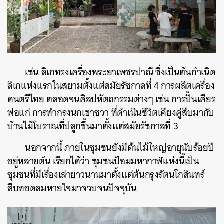
เช่น ลิเกทรงเครื่องพระยาเพชรปาณี ซึ่งเป็นต้นกำเนิด
ลิเกแห่งแรกในสยามตั้งแต่สมัยรัชกาลที่ 4 การผลิตเครื่อง
ดนตรีไทย ตลอดจนศิลปหัตถกรรมต่างๆ เช่น การปั้นเศียร
พ่อแก่ การทำกรงนกเขาชวา ที่ดำเนินชีวิตเคียงคู่สืบมากับ
บ้านไม้โบราณที่ปลูกขึ้นมาตั้งแต่สมัยรัชกาลที่ 3
นอกจากนี้ ภายในชุมชนยังมีต้นไม้ใหญ่อายุนับร้อยปี
อยู่หลายต้น เรียกได้ว่า ชุมชนป้อมมหากาฬแห่งนี้เป็น
ชุมชนที่มีเรื่องเล่ายาวนานมาตั้งแต่ต้นกรุงรัตนโกสินทร์
สืบทอดลมหายใจมาจวบจนปัจจุบัน