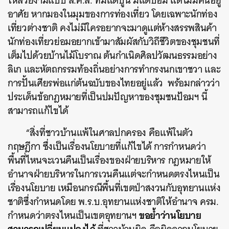
ให้สวยงามแบบ ส.ค.ส. ที่มีแต่ปูน มีแต่ป้อม แต่ไม่มีคนอยู่
อาศัย หากมองในมุมของการท่องเที่ยว โดยเฉพาะนักท่อง
เที่ยวต่างชาติ คงไม่มีใครอยากจะมาดูแต่ห้างสรรพสินค้า
นักท่องเที่ยวย่อมอยากเข้ามาสัมผัสกับวิถีชีวิตของชุมชนที่
เต็มไปด้วยบ้านไม้โบราณ ต้นกำเนิดศิลปวัฒนธรรมอย่าง
ลิเก และหัตถกรรมท้องถิ่นอย่างการทำกรงนกเขาชวา และ
การปั้นเศียรพ่อแก่ต้นฉบับของไทยอยู่แล้ว พร้อมกล่าวว่า
ประเด็นข้อกฎหมายที่เป็นปมปัญหาของชุมชนป้อมฯ นี้
สามารถแก้ไขได้
“สิ่งที่ชาวบ้านแพ้ในศาลปกครอง คือแพ้ในตัว
กฤษฎีกา ซึ่งเป็นเรื่องนโยบายที่แก้ไขได้ การกำหนดว่า
พื้นที่ไหนจะเวนคืนเป็นเรื่องของฝ่ายบริหาร กฎหมายให้
อำนาจฝ่ายบริหารในการเวนคืนแต่จะกำหนดตรงไหนเป็น
เรื่องนโยบาย เหมือนกรณีพื้นที่เขตป่าสงวนกับอุทยานแห่ง
ชาติซึ่งกำหนดโดย พ.ร.บ.อุทยานแห่งชาติให้อำนาจ ครม.
ขอย้ำว่านโยบาย
กำหนดว่าตรงไหนเป็นเขตอุทยานฯ
สามารถเปลี่ยนแปลงได้