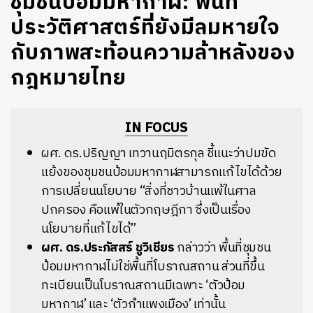
ชุมชนป้อมมหากาฬ: พื้นที่
ประวัติศาสตร์ที่ยังมีลมหายใจ
กับภาพสะท้อนความล้าหลังของ
กฎหมายไทย
IN FOCUS
ผศ. ดร.ปริญญา เทวานฤมิตรกุล ชี้แนะว่าปมขัด
แย้งของชุมชนป้อมมหากาฬสามารถแก้ไขได้ด้วย
การเปลี่ยนนโยบาย “สิ่งที่ชาวบ้านแพ้ในศาล
ปกครอง คือแพ้ในตัวกฤษฎีกา ซึ่งเป็นเรื่อง
นโยบายที่แก้ไขได้”
ผศ. ดร.ประภัสสร์ ชูวิเชียร
กล่าวว่า พื้นที่ชุมชน
ป้อมมหากาฬไม่ใช่พื้นที่โบราณสถาน ส่วนที่ขึ้น
ทะเบียนเป็นโบราณสถานมีเฉพาะ ‘ตัวป้อม
มหากาฬ’ และ ‘ตัวกำแพงเมือง’ เท่านั้น