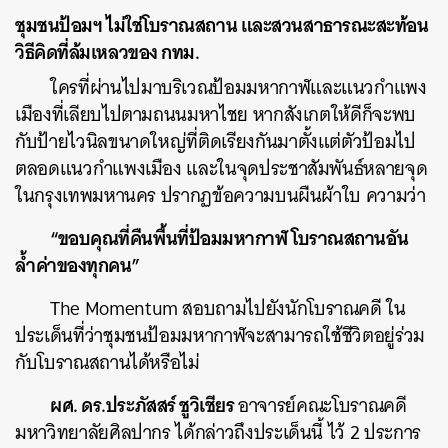
ชุมชนป้อมฯ ไม่ใช่โบราณสถาน และสวนสาธารณะสะท้อน
SHARE
TWEET
LINE
EMAIL
วิธีคิดที่ล้มเหลวของ กทม.
ใครที่ผ่านไปมาบริเวณป้อมมหากาฬและแนวกำแพง
เมืองที่เลียบไปตามถนนมหาไชย หากสังเกตให้ดีก็จะพบ
กับป้ายไวนิลขนาดใหญ่ที่ติดเรียงกันมาตั้งแต่ตัวป้อมไป
ตลอดแนวกำแพงเมือง และในจุดประชาสัมพันธ์หลายจุด
ในกรุงเทพมหานคร ปรากฏข้อความบนผืนผ้าใบ ความว่า
“ขอบคุณที่คืนพื้นที่ป้อมมหากาฬ โบราณสถานอัน
ล้ำค่าของทุกคน”
The Momentum สอบถามไปยังนักโบราณคดี ใน
ประเด็นที่ว่าชุมชนป้อมมหากาฬจะสามารถใช้ชีวิตอยู่ร่วม
กับโบราณสถานได้หรือไม่
ผศ. ดร.ประภัสสร์ ชูวิเชียร
อาจารย์คณะโบราณคดี
มหาวิทยาลัยศิลปากร ได้กล่าวถึงประเด็นนี้ ไว้ 2 ประการ