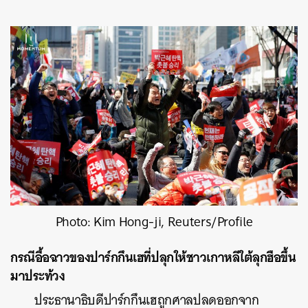
Photo: Kim Hong-ji, Reuters/Profile
กรณีอื้อฉาวของปาร์กกึนเฮที่ปลุกให้ชาวเกาหลีใต้ลุกฮือขึ้น
มาประท้วง
ประธานาธิบดีปาร์กกึนเฮถูกศาลปลดออกจาก