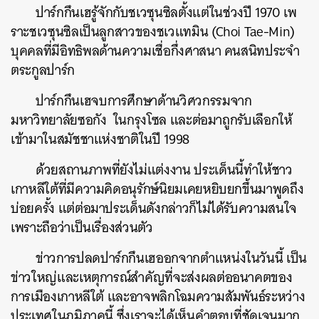
ปาร์กกึนเฮรู้จักกับชเวซุนซิลตั้งแต่ในช่วงปี 1970 เพ
ราะชเวซุนซิลเป็นลูกสาวของชเวแทมิน (Choi Tae-Min)
บุคคลที่มีอิทธิพลด้านความเชื่อกึ่งศาสนา คนสนิทประจำ
ตระกูลปาร์ก
ปาร์กกึนเฮจบการศึกษาด้านวิศวกรรมจาก
มหาวิทยาลัยซอกัง ในกรุงโซล และต่อมาถูกรับเลือกให้
เข้ามาในสมัชชาแห่งชาติในปี 1998
ด้วยสถานภาพที่ยังไม่แต่งงาน ประเด็นนี้ทำให้ชาว
เกาหลีใต้ที่มีความคิดอนุรักษ์นิยมเคยหยิบยกขึ้นมาพูดถึง
บ่อยครั้ง แต่ต่อมาประเด็นดังกล่าวก็ไม่ได้รับความสนใจ
เพราะถือว่าเป็นเรื่องส่วนตัว
ข่าวการปลดปาร์กกึนเฮออกจากตำแหน่งในวันนี้ เป็น
ข่าวใหญ่และเหตุการณ์สำคัญที่จะส่งผลต่ออนาคตของ
การเมืองเกาหลีใต้ และอาจพลิกโฉมความสัมพันธ์ระหว่าง
ประเทศในภูมิภาคนี้ ซึ่งเราจะได้เห็นคำตอบที่ชัดเจนมาก