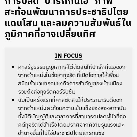
การปลด ‘ปาร์กกึนเฮ’ ภาพ
สะท้อนพัฒนาการประชาธิปไตย
แดนโสม และลมความสัมพันธ์ใน
ภูมิภาคที่อาจเปลี่ยนทิศ
IN FOCUS
ศาลรัฐธรรมนูญเกาหลีใต้ตัดสินให้ปาร์กกึนเฮออก
จากตำแหน่งในข้อหาทุจริต ที่เปิดโอกาสให้เพื่อน
สนิทเข้ามาแทรกแซงกิจการสำคัญของบ้านเมือง
รวมถึงก่อทุจริตคอร์รัปชัน
นับเป็นครั้งแรกที่ศาลตัดสินให้ประธานาธิบดีออก
จากตำแหน่ง สะท้อนความเข้มแข็งของสองสถาบัน
ทั้งนิติบัญญัติและตุลาการที่สามารถปลดผู้นำที่ก่อ
คดีทุจริตได้สำเร็จ โดยปราศจากความรุนแรงและ
อำนาจอื่นที่ไม่ใช่ประชาธิปไตยแทรกแซง