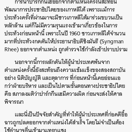
การนำปาร์กกึนเฮออกจากตำแหน่งครั้งนี้สะท้อน
พัฒนาการประชาธิปไตยของเกาหลีใต้ เพราะแม้การ
ประท้วงครั้งที่ผ่านมาจะมีชาวเกาหลีใต้มาร่วมขบวนเป็น
หลักล้าน แต่ก็ไม่มีความรุนแรงเข้ามาเกี่ยวข้องในการ
ประท้วงก่อนหน้านี้ เพราะในปี 1960 ชาวเกาหลีใต้จำนวน
มากที่ประท้วงกดดันให้ประธานาธิบดีชิงมันรี (Syngman
Rhee) ออกจากตำแหน่ง ถูกตำรวจใช้กำลังเข้าปราบปราม
นอกจากนี้การผลักดันให้ผู้นำประเทศพ้นจาก
ตำแหน่งครั้งนี้ยังสะท้อนถึงความเข้มแข็งของสองสถาบัน
อย่าง นิติบัญญัติ และตุลาการ ที่ก่อนหน้านี้เคยอ่อนแอ
กว่าฝ่ายบริหาร และเป็นไปตามขั้นตอนทางประชาธิปไตย
คือ สภาลงมติว่าปาร์กกึนเฮมีความผิด ก่อนจะส่งให้ศาล
พิจารณา
และนี่เป็นปัจจัยสำคัญที่ทำให้ผู้นำประเทศที่ก่อคดีอื้อ
ฉาวถูกปลดออกจากตำแหน่งได้สำเร็จ โดยไม่จำเป็นต้อง
ใช้อำนาจอื่นเข้ามาแทรกแซง