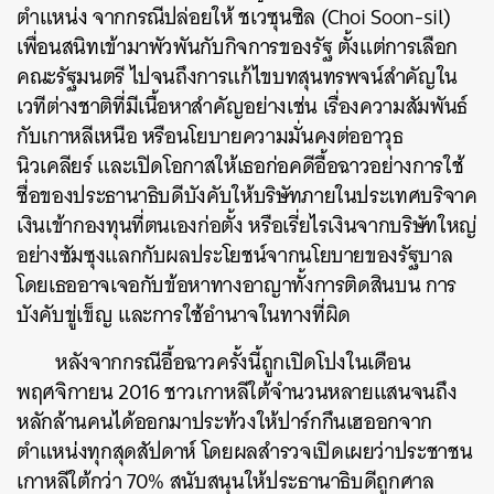
ตำแหน่ง จากกรณีปล่อยให้ ชเวซุนซิล (Choi Soon-sil)
เพื่อนสนิทเข้ามาพัวพันกับกิจการของรัฐ ตั้งแต่การเลือก
คณะรัฐมนตรี ไปจนถึงการแก้ไขบทสุนทรพจน์สำคัญใน
เวทีต่างชาติที่มีเนื้อหาสำคัญอย่างเช่น เรื่องความสัมพันธ์
กับเกาหลีเหนือ หรือนโยบายความมั่นคงต่ออาวุธ
นิวเคลียร์ และเปิดโอกาสให้เธอก่อคดีอื้อฉาวอย่างการใช้
ชื่อของประธานาธิบดีบังคับให้บริษัทภายในประเทศบริจาค
เงินเข้ากองทุนที่ตนเองก่อตั้ง หรือเรี่ยไรเงินจากบริษัทใหญ่
อย่างซัมซุงแลกกับผลประโยชน์จากนโยบายของรัฐบาล
โดยเธออาจเจอกับข้อหาทางอาญาทั้งการติดสินบน การ
บังคับขู่เข็ญ และการใช้อำนาจในทางที่ผิด
หลังจากกรณีอื้อฉาวครั้งนี้ถูกเปิดโปงในเดือน
พฤศจิกายน 2016 ชาวเกาหลีใต้จำนวนหลายแสนจนถึง
หลักล้านคนได้ออกมาประท้วงให้ปาร์กกึนเฮออกจาก
ตำแหน่งทุกสุดสัปดาห์ โดยผลสำรวจเปิดเผยว่าประชาชน
เกาหลีใต้กว่า 70% สนับสนุนให้ประธานาธิบดีถูกศาล