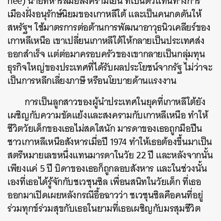
hee) นายทหารสมัยสงครามเย็น ที่เป็นตัวแทนทางการ
เมืองฝั่งอนุรักษ์นิยมของเกาหลีใต้ และเป็นคนกดดันให้
สหรัฐฯ ใช้มาตรการต่อต้านการพัฒนาอาวุธนิวเคลียร์ของ
เกาหลีเหนือ เขาเปลี่ยนเกาหลีใต้ให้กลายเป็นประเทศส่ง
ออกสำเร็จ แต่ต่อมาครอบครัวของเขากลายเป็นกลุ่มทุน
ธุรกิจใหญ่ของประเทศที่ได้รับผลประโยชน์จากรัฐ ไม่ว่าจะ
เป็นการหลีกเลี่ยงภาษี หรือนโยบายด้านแรงงาน
การเป็นลูกสาวของผู้นำประเทศในยุคที่เกาหลีใต้ยัง
เผชิญกับความขัดแย้งและสงครามกับเกาหลีเหนือ ทำให้
ชีวิตวัยเด็กของเธอไม่สดใสนัก มารดาของเธอถูกมือปืน
ชาวเกาหลีเหนือสังหารเมื่อปี 1974 ทำให้เธอต้องขึ้นมาเป็น
สตรีหมายเลขหนึ่งแทนมารดาในวัย 22 ปี และหลังจากนั้น
เพียงแค่ 5 ปี บิดาของเธอก็ถูกลอบสังหาร และในช่วงนั้น
เองที่เธอได้รู้จักกับชเวซุนซิล เพื่อนสนิทในวัยเด็ก ที่เธอ
ออกมาเปิดเผยหลังกรณีอื้อฉาวว่า ชเวซุนซิลคือคนที่อยู่
ร่วมทุกข์ร่วมสุขกับเธอในยามที่เธอเผชิญกับมรสุมชีวิต