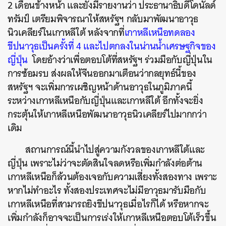
2 เดือนข้างหน้า และยังมีรายงานว่า ประธานาธิบดีโดนัลด์
ทรัมป์ เตรียมพิจารณาให้สหรัฐฯ กลับมาพัฒนาอาวุธ
นิวเคลียร์ในเกาหลีใต้ หลังจากที่
เกาหลีเหนือทดลอง
ขีปนาวุธเป็นครั้งที่ 4 และไปตกลงในน่านน้ำเศรษฐกิจของ
ค้นหา
ญี่ปุ่น
โดยอ้างว่าเพื่อตอบโต้ที่สหรัฐฯ ร่วมมือกับญี่ปุ่นใน
SHARE
TWEET
LINE
EMAIL
การซ้อมรบ ส่งผลให้จีนออกมาเตือนว่ากลยุทธ์นี้ของ
สหรัฐฯ จะเพิ่มการเผชิญหน้าด้านอาวุธในภูมิภาคนี้
ระหว่างเกาหลีเหนือกับญี่ปุ่นและเกาหลีใต้ อีกทั้งจะยิ่ง
กระตุ้นให้เกาหลีเหนือพัฒนาอาวุธนิวเคลียร์ไปมากกว่า
เดิม
สถานการณ์นี้นำไปสู่ความกังวลของเกาหลีใต้และ
ญี่ปุ่น เพราะไม่ว่าจะตัดสินใจลดหรือเพิ่มกำลังต่อต้าน
เกาหลีเหนือก็ล้วนต้องเจอกับความเสี่ยงทั้งสองทาง เพราะ
หากไม่ทำอะไร ทั้งสองประเทศจะไม่มีอาวุธมารับมือกับ
เกาหลีเหนือที่สามารถยิงขีปนาวุธเมื่อไรก็ได้ หรือหากจะ
เพิ่มกำลังก็อาจจะเป็นการเร่งให้เกาหลีเหนือตอบโต้เร็วขึ้น