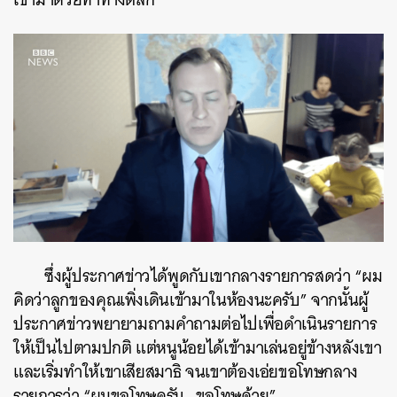
ซึ่งผู้ประกาศข่าวได้พูดกับเขากลางรายการสดว่า “ผม
คิดว่าลูกของคุณเพิ่งเดินเข้ามาในห้องนะครับ” จากนั้นผู้
ประกาศข่าวพยายามถามคำถามต่อไปเพื่อดำเนินรายการ
ให้เป็นไปตามปกติ แต่หนูน้อยได้เข้ามาเล่นอยู่ข้างหลังเขา
และเริ่มทำให้เขาเสียสมาธิ จนเขาต้องเอ่ยขอโทษกลาง
รายการว่า “ผมขอโทษครับ…ขอโทษด้วย”