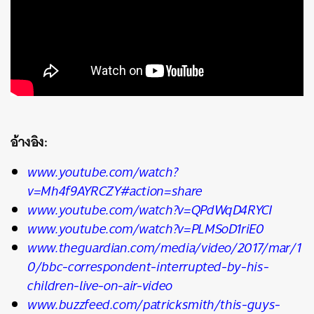
อ้างอิง:
www.youtube.com/watch?
v=Mh4f9AYRCZY#action=share
www.youtube.com/watch?v=QPdWqD4RYCI
www.youtube.com/watch?v=PLMSoD1riE0
www.theguardian.com/media/video/2017/mar/1
0/bbc-correspondent-interrupted-by-his-
children-live-on-air-video
www.buzzfeed.com/patricksmith/this-guys-