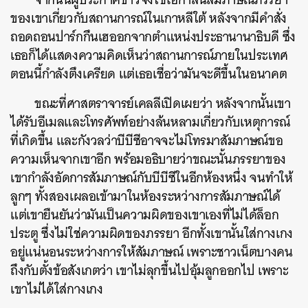
ของเขาเกี่ยวกับสถานการณ์ในเกาหลีใต้ หลังจากมีคำสั่ง
ถอดถอนปาร์กกึนเฮออกจากตำแหน่งประธานานาธิบดี ซึ่ง
เธอก็ได้แสดงความคิดเห็นว่าสถานการณ์ภายในประเทศ
ตอนนี้กำลังตึงเครียด แต่เธอเชื่อว่ามันจะดีขึ้นในอนาคต
ขณะที่ศาสตราจารย์เคลลีเปิดเผยว่า หลังจากนั้นเขา
ได้รับอีเมลและโทรศัพท์อย่างล้นหลามเกี่ยวกับเหตุการณ์
ที่เกิดขึ้น และกังวลว่าบีบีซีอาจจะไม่โทรมาสัมภาษณ์ขอ
ความเห็นจากเขาอีก พร้อมอธิบายว่าขณะนั้นภรรยาของ
เขากำลังอัดการสัมภาษณ์กับบีบีซีในอีกห้องหนึ่ง จนทำให้
ลูกๆ ทั้งสองเผลอเข้ามาในห้องระหว่างการสัมภาษณ์ได้
แต่เขายืนยันว่ามันเป็นความผิดของเขาเองที่ไม่ได้ล็อก
ประตู ซึ่งไม่ใช่ความผิดของภรรยา อีกทั้งเขานั้นใส่กางเกง
อยู่แน่นอนระหว่างการให้สัมภาษณ์ เพราะชาวเน็ตบางคน
ถึงกับตั้งข้อสังเกตว่า เขาไม่ลุกขึ้นไปอุ้มลูกออกไป เพราะ
เขาไม่ได้ใส่กางเกง