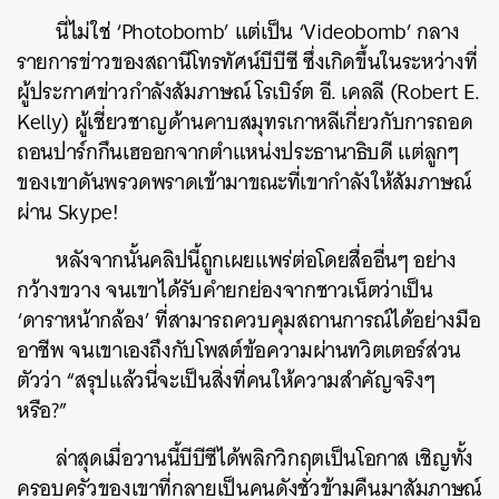
นี่ไม่ใช่ ‘Photobomb’ แต่เป็น ‘Videobomb’ กลาง
รายการข่าวของสถานีโทรทัศน์บีบีซี ซึ่งเกิดขึ้นในระหว่างที่
ผู้ประกาศข่าวกำลังสัมภาษณ์ โรเบิร์ต อี. เคลลี (Robert E.
Kelly) ผู้เชี่ยวชาญด้านคาบสมุทรเกาหลีเกี่ยวกับการถอด
ถอนปาร์กกึนเฮออกจากตำแหน่งประธานาธิบดี แต่ลูกๆ
ของเขาดันพรวดพราดเข้ามาขณะที่เขากำลังให้สัมภาษณ์
ผ่าน Skype!
หลังจากนั้นคลิปนี้ถูกเผยแพร่ต่อโดยสื่ออื่นๆ อย่าง
กว้างขวาง จนเขาได้รับคำยกย่องจากชาวเน็ตว่าเป็น
‘ดาราหน้ากล้อง’ ที่สามารถควบคุมสถานการณ์ได้อย่างมือ
อาชีพ จนเขาเองถึงกับโพสต์ข้อความผ่านทวิตเตอร์ส่วน
ตัวว่า “สรุปแล้วนี่จะเป็นสิ่งที่คนให้ความสำคัญจริงๆ
หรือ?”
ล่าสุดเมื่อวานนี้บีบีซีได้พลิกวิกฤตเป็นโอกาส เชิญทั้ง
ครอบครัวของเขาที่กลายเป็นคนดังชั่วข้ามคืนมาสัมภาษณ์