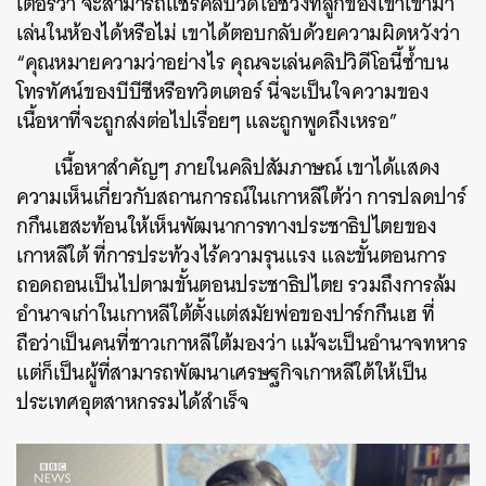
เตอร์ว่า จะสามารถแชร์คลิปวิดีโอช่วงที่ลูกของเขาเข้ามา
เล่นในห้องได้หรือไม่ เขาได้ตอบกลับด้วยความผิดหวังว่า
“คุณหมายความว่าอย่างไร คุณจะเล่นคลิปวิดีโอนี้ซ้ำบน
โทรทัศน์ของบีบีซีหรือทวิตเตอร์ นี่จะเป็นใจความของ
เนื้อหาที่จะถูกส่งต่อไปเรื่อยๆ และถูกพูดถึงเหรอ”
เนื้อหาสำคัญๆ ภายในคลิปสัมภาษณ์ เขาได้แสดง
ความเห็นเกี่ยวกับสถานการณ์ในเกาหลีใต้ว่า การปลดปาร์
กกึนเฮสะท้อนให้เห็นพัฒนาการทางประชาธิปไตยของ
เกาหลีใต้ ที่การประท้วงไร้ความรุนแรง และขั้นตอนการ
ค้นหา
ถอดถอนเป็นไปตามขั้นตอนประชาธิปไตย รวมถึงการล้ม
SHARE
TWEET
LINE
EMAIL
อำนาจเก่าในเกาหลีใต้ตั้งแต่สมัยพ่อของปาร์กกึนเฮ ที่
ถือว่าเป็นคนที่ชาวเกาหลีใต้มองว่า แม้จะเป็นอำนาจทหาร
แต่ก็เป็นผู้ที่สามารถพัฒนาเศรษฐกิจเกาหลีใต้ให้เป็น
ประเทศอุตสาหกรรมได้สำเร็จ