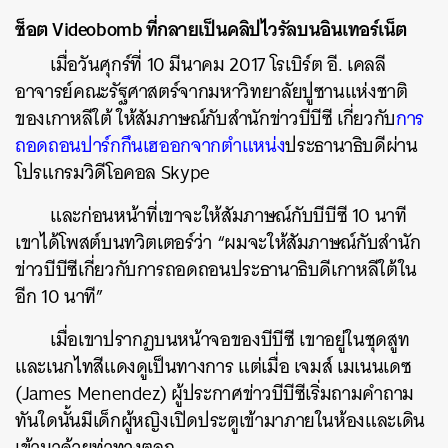
ช็อต Videobomb ที่กลายเป็นคลิปไวรัลบนอินเทอร์เน็ต
เมื่อวันศุกร์ที่ 10 มีนาคม 2017 โรเบิร์ต อี. เคลลี
อาจารย์คณะรัฐศาสตร์จากมหาวิทยาลัยปูซานแห่งชาติ
ของเกาหลีใต้ ให้สัมภาษณ์กับสำนักข่าวบีบีซี เกี่ยวกับ
การ
ถอดถอนปาร์กกึนเฮออกจากตำแหน่ง
ประธานาธิบดีผ่าน
โปรแกรมวิดีโอคอล Skype
และก่อนหน้าที่เขาจะให้สัมภาษณ์กับบีบีซี 10 นาที
เขาได้โพสต์บนทวิตเตอร์ว่า “ผมจะให้สัมภาษณ์กับสำนัก
ข่าวบีบีซีเกี่ยวกับการถอดถอนประธานาธิบดีเกาหลีใต้ใน
อีก 10 นาที”
เมื่อเขาปรากฏบนหน้าจอของบีบีซี เขาอยู่ในชุดสูท
และเนกไทสีแดงดูเป็นทางการ แต่เมื่อ เจมส์ เมเนนเดซ
(James Menendez) ผู้ประกาศข่าวบีบีซีเริ่มถามคำถาม
ทันใดนั้นมีเด็กผู้หญิงเปิดประตูเข้ามาภายในห้องและเดิน
เข้ามาด้วยท่าทางตลก