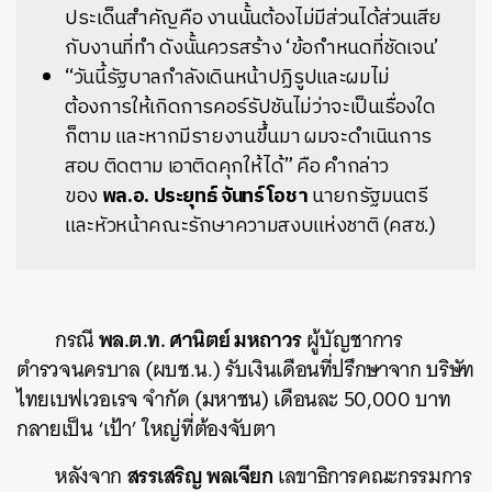
ประเด็นสำคัญคือ งานนั้นต้องไม่มีส่วนได้ส่วนเสีย
กับงานที่ทำ ดังนั้นควรสร้าง ‘ข้อกำหนดที่ชัดเจน’
“วันนี้รัฐบาลกำลังเดินหน้าปฏิรูปและผมไม่
ต้องการให้เกิดการคอร์รัปชันไม่ว่าจะเป็นเรื่องใด
ก็ตาม และหากมีรายงานขึ้นมา ผมจะดำเนินการ
สอบ ติดตาม เอาติดคุกให้ได้” คือ คำกล่าว
ของ
พล.อ. ประยุทธ์ จันทร์โอชา
นายกรัฐมนตรี
และหัวหน้าคณะรักษาความสงบแห่งชาติ (คสช.)
พล.ต.ท. ศานิตย์ มหถาวร
กรณี
ผู้บัญชาการ
ตำรวจนครบาล (ผบช.น.) รับเงินเดือนที่ปรึกษาจาก บริษัท
ไทยเบฟเวอเรจ จำกัด (มหาชน) เดือนละ 50,000 บาท
กลายเป็น ‘เป้า’ ใหญ่ที่ต้องจับตา
สรรเสริญ พลเจียก
หลังจาก
เลขาธิการคณะกรรมการ