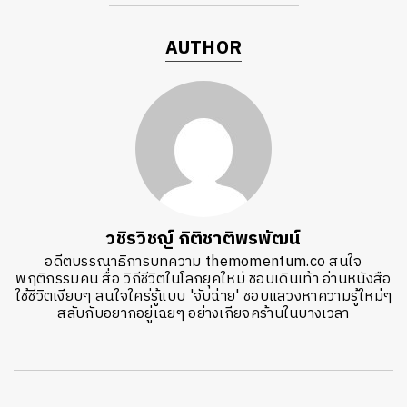
AUTHOR
วชิรวิชญ์ กิติชาติพรพัฒน์
อดีตบรรณาธิการบทความ themomentum.co สนใจ
พฤติกรรมคน สื่อ วิถีชีวิตในโลกยุคใหม่ ชอบเดินเท้า อ่านหนังสือ
ใช้ชีวิตเงียบๆ สนใจใคร่รู้แบบ 'จับฉ่าย' ชอบแสวงหาความรู้ใหม่ๆ
สลับกับอยากอยู่เฉยๆ อย่างเกียจคร้านในบางเวลา