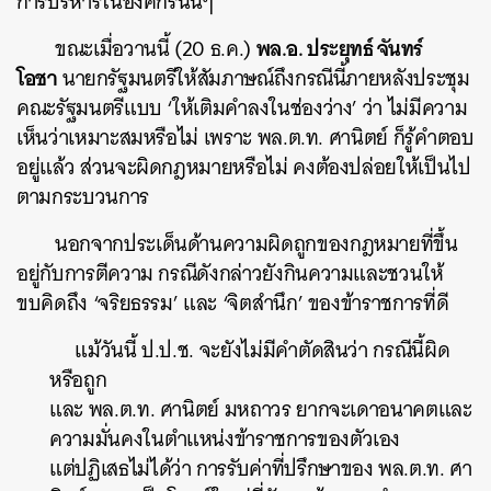
การบริหารในองค์กรนั้นๆ
พล.อ. ประยุทธ์ จันทร์
ขณะเมื่อวานนี้ (20 ธ.ค.)
โอชา
นายกรัฐมนตรีให้สัมภาษณ์ถึงกรณีนี้ภายหลังประชุม
คณะรัฐมนตรีแบบ ‘ให้เติมคำลงในช่องว่าง’ ว่า ไม่มีความ
เห็นว่าเหมาะสมหรือไม่ เพราะ พล.ต.ท. ศานิตย์ ก็รู้คำตอบ
อยู่แล้ว ส่วนจะผิดกฎหมายหรือไม่ คงต้องปล่อยให้เป็นไป
ตามกระบวนการ
นอกจากประเด็นด้านความผิดถูกของกฎหมายที่ขึ้น
อยู่กับการตีความ กรณีดังกล่าวยังกินความและชวนให้
ขบคิดถึง ‘จริยธรรม’ และ ‘จิตสำนึก’ ของข้าราชการที่ดี
แม้วันนี้ ป.ป.ช. จะยังไม่มีคำตัดสินว่า กรณีนี้ผิด
หรือถูก
และ พล.ต.ท. ศานิตย์ มหถาวร ยากจะเดาอนาคตและ
ความมั่นคงในตำแหน่งข้าราชการของตัวเอง
แต่ปฏิเสธไม่ได้ว่า การรับค่าที่ปรึกษาของ พล.ต.ท. ศา