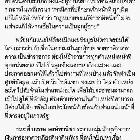
สืบสวนสอบสวนชื่อดังและผู้อำนวยการบริหารสถาบันอิศร
า กล่าวในเวทีเสวนา ‘กรณีค่าที่ปรึกษาเจ้าหน้าที่ ถูก ผิด
แก้ได้ หรือไร้หวัง’ ว่า “กฎหมายจะแก้อีกชาติหนึ่งก็ไม่จบ
แต่จะแก้ได้หากเชื่อในความเป็นลูกผู้ชาย”
พร้อมกับแนะให้ต้องเปิดเผยข้อมูลให้ตรวจสอบได้
โดยกล่าวว่า ถ้าเชื่อในความเป็นลูกผู้ชาย ชายชาติทหาร
ความเป็นข้าราชการ ต้องให้ข้าราชการทุกตำแหน่งหน้าที่
ทุกหน่วยงาน ที่ไปเป็นลูกจ้างเอกชน ต้องแสดง และ
ประกาศออกมาให้ได้ว่าไปทำงานที่ไหนบ้าง แล้วจัดทำเป็น
ศูนย์ข้อมูล แล้วเปิดเว็บไซต์แจกแจงเลยว่า ใคร ตำแหน่ง
อะไร ไปรับจ้างในตำแหน่งอะไร เพื่อให้ประชาชนสามารถ
เข้าไปดูได้ ที่สำคัญ ต้องห้ามทำงานในตำแหน่งที่สามารถ
มีส่วนได้เสีย หรือมีผลประโยชน์ทับซ้อนกับตำแหน่งหน้าที่
ที่ดำรงอยู่ในภาครัฐ
บรรยง พงษ์พานิช
ขณะที่
ประธานกลุ่มนักธุรกิจการ
เงินการธนาคารเกียรตินาคินภัทร ที่สนใจปัญหาเรื่อง