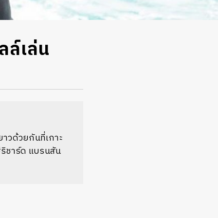
ลล์เล่น
าวด้วยกันที่เกาะ
ีริชาร์ด แบรนสัน