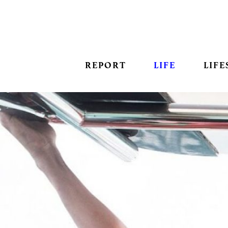
REPORT
LIFE
LIFE