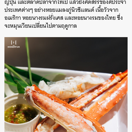
ญี่ปุ่น และตลาดปลาจากไทเป แล้วยังคัดสรรของดีประจำ
ประเทศต่างๆ อย่างหอยแมลงภู่นิวซีแลนด์ เนื้อวัวจาก
อเมริกา หอยนางรมฝรั่งเศส และหอยนางรมของไทย ซึ่ง
จะหมุนเวียนเปลี่ยนไปตามฤดูกาล