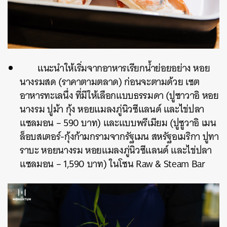
แนะนำให้เริ่มจากอาหารเรียกน้ำย่อยอย่าง หอย
นางรมสด (ราคาตามตลาด) ก่อนจะตามด้วย เซต
อาหารทะเลนึ่ง ที่มีให้เลือกแบบธรรมดา (ปูซาวาอิ หอย
นางรม ปูม้า กุ้ง หอยแมลงภู่นิวซีแลนด์ และไข่ปลา
แซลมอน – 590 บาท) และแบบพรีเมียม (ปูซูวาอิ เมน
ล็อบสเตอร์-กุ้งก้ามกรามจากรัฐเมน สหรัฐอเมริกา ปูทา
ราบะ หอยนางรม หอยแมลงภู่นิวซีแลนด์ และไข่ปลา
แซลมอน – 1,590 บาท) ในโซน Raw & Steam Bar
ค้นหา
SHARE
TWEET
LINE
EMAIL