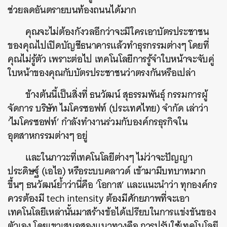
ช่วยลดอันตรายบนท้องถนนได้มาก
คุณจะไม่ต้องกังวลอีกว่าจะมีใครเอาบัตรประชาชน
ของคุณไปเปิดบัญชีธนาคารแล้วทำธุรกรรมต่างๆ โดยที่
คุณไม่รู้ตัว เพราะต่อไป เทคโนโลยีการรู้จำใบหน้าจะจับคู่
ใบหน้าของคุณกับบัตรประชาชนว่าตรงกันหรือเปล่า
ข้างต้นนี้เป็นสิ่งที่ ธนวัฒน์ สุธรรมพันธุ์ กรรมการผู้
จัดการ บริษัท ไมโครซอฟท์ (ประเทศไทย) จำกัด เล่าว่า
‘ไมโครซอฟท์’ กำลังทำงานร่วมกับองค์กรธุรกิจใน
อุตสาหกรรมต่างๆ อยู่
และในภาวะที่เทคโนโลยีต่างๆ ไม่ว่าจะปัญญา
ประดิษฐ์ (เอไอ) หรือระบบคลาวด์ เข้ามามีบทบาทมาก
ขึ้นๆ ธนวัฒน์ย้ำว่านี่คือ ‘โอกาส’ และแนะนำว่า ทุกองค์กร
ควรต้องมี tech intensity ต้องมีศักยภาพที่จะเอา
เทคโนโลยีเหล่านั้นมาสร้างข้อได้เปรียบในการแข่งขันของ
ตัวเอง โดยเขาเสนอสองแนวทางคือ การปรับใช้เทคโนโลยี