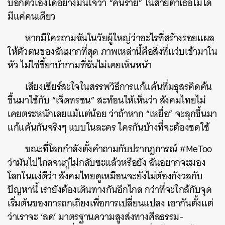
บอกตัวเองได้อย่างมั่นใจว่า “คนร้าย” ในสายตาเธอไม่ได้
มีแค่คนเดียว
หากมีใครถามฉันในวัยผู้ใหญ่ว่าอะไรที่สร้างรอยแผล
ให้ตัวตนของฉันมากที่สุด ภาพเหล่านี้คือสิ่งที่แว่บเข้ามาใน
หัว ไม่ใช่ขี้ยาบ้ากามที่ฉันไม่เคยเห็นหน้า
เสียงเชียร์สะใจในสรรพวิธีการแก้แค้นที่มธุสรคิดค้น
ขึ้นมาใช้กับ “เจ็ดทรชน” สะท้อนให้เห็นว่า สังคมไทยไม่
เคยตระหนักเลยแม้แต่น้อย ว่าถ้าหาก “เหยื่อ” จะลุกขึ้นมา
แก้แค้นกันจริงๆ แบบในละคร ใครกันบ้างที่จะต้องชดใช้
ขณะที่โลกกำลังตั้งคำถามกับปรากฏการณ์ #MeToo
ว่ามันไปไกลจนกู่ไม่กลับซะแล้วหรือยัง ฉันอยากจะมอง
โลกในแง่ดีว่า สังคมไทยดูเหมือนจะยังไม่ต้องกังวลกับ
ปัญหานี้ เรายังต้องเดินทางกันอีกไกล กว่าที่จะใกล้กับจุด
เริ่มต้นของการถกเถียงเพื่อการเปลี่ยนแปลง เอากันตั้งแต่
ว่าเราจะ ‘ลด’ มาตรฐานความสูงส่งทางศีลธรรม-