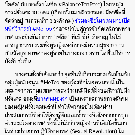
‘โลคัล’ กับเขาด้วยในชื่อ #BalanceTonPorc) โดยหญิง
ชาวฝรั่งเศส 100 คน (เกือบทั้งหมดผิวขาวและมีอาชีพที่
จัดว่าอยู่ “แถวหน้า” ของสังคม)
ร่วมลงชื่อในจดหมายเปิด
ผนึกวิจารณ์ #MeToo
ว่าอาจนำไปสู่การจำกัดเสรีภาพทาง
เพศ และยืนยันว่าการ “เฟลิต” ที่เซ้าซี้น่ารำคาญ ไม่ใช่
อาชญากรรม รวมทั้งผู้หญิงเองก็อาจมีความสุขจากการ
เป็นวัตถุทางเพศของผู้ชายในบางเวลา ตราบใดที่ไม่ใช่การ
บังคับข่มขืน
บางคนตั้งข้อสังเกตว่า จุดยืนที่เกือบจะตรงกันข้ามกับ
กลุ่มผู้สนับสนุน #MeToo ของผู้ลงชื่อในจดหมายนี้ เป็น
ผลมาจากความแตกต่างระหว่างเฟมินิสต์ฝั่งอเมริกากับฝั่ง
ฝรั่งเศส ขณะที่
บางคนมองว่า
เป็นเพราะสถานะทางสังคม
ของหญิงฝรั่งเศสเหล่านี้ ทำให้พวกเธอไม่ต้องผ่าน
ประสบการณ์ที่ทำให้ต้องรู้สึกบอบช้ำทางจิตใจจากการถูก
ล่วงละเมิดทางเพศ ทั้งนี้ไม่นับว่า หญิงสาวที่เติบโตขึ้นมา
ในช่วงก่อนการปฏิวัติทางเพศ (Sexual Revolution) ใน