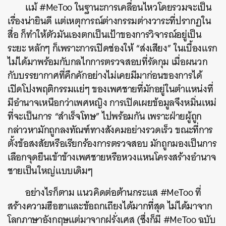
แม้ #MeToo ในฐานะการเคลื่อนไหวโดยรวมจะเป็น
เรื่องน่ายินดี แต่เหตุการณ์ต่างกรรมต่างวาระที่ปรากฏใน
สื่อ ก็ทำให้ตัวมันเองตกเป็นเป้าของการวิจารณ์อยู่เป็น
ระยะ หลักๆ ก็เพราะ
การเปิดช่องให้ “ส่งเสียง” ในเบื้องแรก
ไม่ได้มาพร้อมกับกลไกการตรวจสอบที่รัดกุม
เมื่อผนวก
กับบรรยากาศที่คึกคักอย่างไม่เคยมีมาก่อนของการได้
เปิดโปงพฤติกรรมแย่ๆ ของเพศชายที่มักอยู่ในตำแหน่งที่
มีอำนาจเหนือกว่าเพศหญิง
การเปิดเผยข้อมูลจึงหมิ่นเหม่
ที่จะเป็นการ “สำเร็จโทษ” ไปพร้อมกัน เพราะฝ่ายผู้ถูก
กล่าวหามักถูกลงทัณฑ์ทางสังคมอย่างรวดเร็ว ขณะที่การ
ตั้งข้อสงสัยหรือเรียกร้องการตรวจสอบ มักถูกมองเป็นการ
เลือกจุดยืนเข้าข้างเพศชายหรือหวงแหนโครงสร้างอำนาจ
ชายเป็นใหญ่แบบเดิมๆ
อย่างไรก็ตาม แนวคิดต่อต้านกระแส #MeToo ที่
สร้างความฮือฮาและข้อถกเถียงได้มากที่สุด ไม่ได้มาจาก
โลกภาษาอังกฤษแต่มาจากฝรั่งเศส (ซึ่งก็มี #MeToo ฉบับ