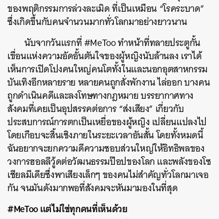
ของพฤติกรรมการล่วงละเมิด ที่เป็นเหมือน “โรคระบาด”
ซึ่งเกิดขึ้นกับคนจำนวนมากทั่วโลกมาอย่างยาวนาน
นับจากวันแรกที่ #MeToo ทำหน้าที่ทลายประตูกั้น
เขื่อนแห่งความอัดอั้นตันใจของผู้หญิงนับล้านลง เราได้
เห็นการเปิดโปงคนใหญ่คนโตทั้งในและนอกอุตสาหกรรม
บันเทิงอีกหลายราย หลายคนถูกสั่งพักงาน ไล่ออก บางคน
ถูกดำเนินคดีและลงโทษทางกฎหมาย บรรยากาศทาง
สังคมที่เคยเป็นอุปสรรคต่อการ “ส่งเสียง” เกี่ยวกับ
ประสบการณ์การตกเป็นเหยื่อของผู้หญิง เปลี่ยนแปลงไป
โดยเกือบจะสิ้นเชิงภายในระยะเวลาอันสั้น โดยทั้งหมดนี้
ฉันอยากจะยกความดีความชอบส่วนใหญ่ให้อิทธิพลของ
วงการฮอลลีวู้ดต่อวัฒนธรรมป๊อปของโลก และพลังของโซ
เชียลมีเดียซึ่งพาเสียงเล็กๆ ของคนไม่สำคัญทั่วโลกมาเจอ
กัน จนมันดังมากพอที่สังคมจะหันมามองในที่สุด
#MeToo แต่ไม่ใช่ทุกคนที่เห็นด้วย