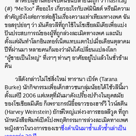
สำหรับผู้อ่านที่ยังจับต้นชนปลายไม่ถูก ว่า hashtag
(#) “MeToo” คืออะไร เกี่ยวอะไรกับเฟมินิสต์ หรือมีความ
สำคัญยังไงต่อการต่อสู้ในเรื่องความเท่าเทียมทางเพศ​ ฉัน
ขอสรุปย่อๆ ว่า มันคือวลีที่ถูกใช้ในโซเชียลมีเดียเพื่อแบ่ง
ปันประสบการณ์ของผู้ที่ถูกล่วงละเมิดทางเพศ​ และนับ
ตั้งแต่มันทำโลกอินเทอร์เน็ตแทบแตกไปเมื่อเดือนตุลาคม
ปีที่ผ่านมา หลายคนก็มองว่ามันได้เปลี่ยนแปลงโลก
“ผู้ชายเป็นใหญ่” ที่เราๆ ท่านๆ อาศัยอยู่ไปแล้วในชั่วข้าม
คืน
วลีดังกล่าวไม่ใช่สิ่งใหม่ ทารานา เบิร์ค (Tarana
Burke) นักกิจกรรมเพื่อเด็กสาวชนกลุ่มน้อยได้ใช้วลีนี้มา
ตั้งแต่ปี 2006 แต่เหตุที่มันมาดังเปรี้ยงปร้างในยุคสมัย
ของโซเชียลมีเดีย ก็เพราะกรณีอื้อฉาวของฮาร์วี ไวน์สตีน
(Harvey Weinstein) ยักษ์ใหญ่แห่งวงการฮอลลีวูด ที่ถูก
นักหนังสือพิมพ์เปิดโปงพฤติกรรมการล่วงละเมิดทางเพศ
หญิงสาวในวงการของเขา
ซึ่งดำเนินมาซ้ำแล้วซ้ำเล่าเป็น