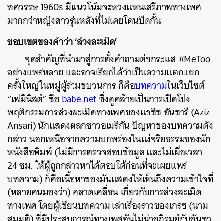
ทศวรรษ 1960s มีแนวโน้มจะหวงแหนเสรีภาพทางเพศ
มากกว่าหญิงสาวรุ่นหลังที่ไม่เคยโดนปิดกั้น
ขอบเขตของคำว่า ‘ล่วงละเมิด’
จุดสำคัญที่นำมาสู่การตั้งคำถามต่อกระแส #MeToo
อย่างแพร่หลาย และอาจเรียกได้ว่าเป็นความแตกแยก
ครั้งใหญ่ในหมู่ผู้ร่วมขบวนการ ก็คือ
บทความ
ในเว็บไซต์
“เฟมินิสต์” ชื่อ
babe.net
ซึ่งดูคล้ายเป็นการเปิดโปง
พฤติกรรมการล่วงละเมิดทางเพศของแอซิซ อันซารี (Aziz
Ansari) นักแสดงตลกชาวอเมริกัน ปัญหาของบทความดัง
กล่าว นอกเหนือจากความบกพร่องในแง่จริยธรรมของนัก
หนังสือพิมพ์ (ไม่มีการตรวจสอบข้อมูล และไม่เผื่อเวลา
24 ชม. ให้ผู้ถูกกล่าวหาได้ตอบโต้ก่อนที่จะเผยแพร่
บทความ)​ ก็คือเนื้อหาของมันแสดงให้เห็นถึงความเข้าใจที่
(หลายคนมองว่า) คลาดเคลื่อน เกี่ยวกับการล่วงละเมิด
ทางเพศ โดยผู้เขียนบทความ เล่าเรื่องราวของเกรซ (นาม
สมมติ) ที่มีประสบการณ์ทางเพศอันไม่น่าอภิรมย์กับอันซา