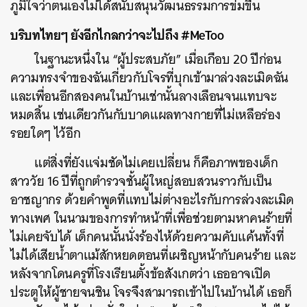
ภูมิใจว่าตนเองไม่ได้สนับสนุนวัฒนธรรมการข่มขืน
บริบทไทยๆ ยังอีกไกลกว่าจะไปถึง #MeToo
ในฐานะหนึ่งใน “ผู้ประสบภัย” เมื่อเกือบ 20 ปีก่อน
ความทรงจำของฉันเกี่ยวกับโจรที่บุกเข้ามาล่วงละเมิดฉัน
และเพื่อนอีกสองคนในบ้านเช่านั้นลางเลือนจนแทบจะ
หมดสิ้น เช่นเดียวกันกับบาดแผลทางกายที่ไม่เหลือร่อง
รอยใดๆ ไว้อีก
แต่สิ่งที่ยังแจ่มชัดไม่เคยเปลี่ยน ก็คือภาพของเด็ก
สาววัย 16 ปีที่ถูกตำรวจชั้นผู้ใหญ่สอบสวนราวกับเป็น
อาชญากร ด้วยคำพูดที่แทบไม่ต่างอะไรกับการล่วงละเมิด
ทางเพศ ในนามของการทำหน้าที่เพื่อช่วยตามหาคนร้ายที่
ไม่เคยจับได้ เด็กคนนั้นนั่งร้องไห้ด้วยความคับแค้นทั้งที่
ไม่ได้เสียน้ำตาแม้สักหยดตอนที่เผชิญหน้ากับคนร้าย และ
หลังจากโดนครูที่โรงเรียนตั้งข้อสังเกตว่า เธออาจเปิด
ประตูให้ผู้ชายจนชิน โจรจึงสามารถเข้าไปในบ้านได้ เธอก็