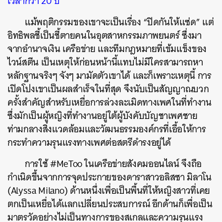
เวลากว่า 20 ปี
แม้พฤติกรรมของเขาจะเป็นเรื่อง “ปิดกันให้แซ่ด” แต่
อิทธิพลชี้เป็นชี้ตายคนในอุตสาหกรรมภาพยนตร์ ซึ่งมา
จากอำนาจเงิน เครือข่าย และทีมกฎหมายที่เข้มแข็งของ
ไวน์สตีน เป็นเหตุให้ก่อนหน้านี้แทบไม่มีใครสามารถหา
หลักฐานจริงๆ จังๆ มามัดตัวเขาได้ และก็เพราะเหตุนี้ การ
เปิดโปงเขาเป็นผลสำเร็จในที่สุด จึงนับเป็นสัญญาณบวก
ครั้งสำคัญสำหรับเหยื่อการล่วงละเมิดทางเพศในที่ทำงาน
ซึ่งมักเป็นผู้หญิงที่ทำงานอยู่ใต้ผู้บังคับบัญชาเพศชาย
ท่ามกลางสิ่งแวดล้อมและวัฒนธรรมองค์กรที่เอื้อให้การ
กระทำความรุนแรงทางเพศต่อสตรีดำรงอยู่ได้
การใช้ #MeToo ในเครือข่ายสังคมออนไลน์ จึงถือ
กำเนิดขึ้นจากการจุดประกายของดาราสาวอลิสซา มิลาโน
(Alyssa Milano) ด้านหนึ่งเพื่อเป็นพื้นที่ให้หญิงสาวที่เคย
ตกเป็นเหยื่อได้แลกเปลี่ยนประสบการณ์ อีกด้านก็เพื่อเป็น
มาตรวัดอย่างไม่เป็นทางการของสเกลและความรุนแรง