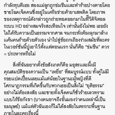
กำลังทุบตีเธอ สองแม่ลูกถูกข่มขืนและทำร้ายปางตายโดย
ชายโฉดเจ็ดคนซึ่งอยู่ในเครือข่ายค้ายาเสพติด โดยภาพ
ของเหตุการณ์ดังกล่าวถูกถ่ายทอดออกมาในทีีวีดิจิตอล
ระบบ HD อย่างสมจริงสะเทือนใจ เท่านั้นยังไม่พอ เธอยัง
ไม่ได้รับความเป็นธรรมจากศาล จนกระทั่งต้องลุกมาล้าง
แค้นคนร้ายด้วยตัวเอง นำไปสู่ข้อถกเถียงร่วมสมัยที่ละคร
ในเวอร์ชั่นนี้ปูเอาไว้ตั้งแต่ตอนแรก นั่นก็คือ “ข่มขืน” ควร
= ประหารหรือไม่
สิ่งที่ฉันอยากตั้งข้อสังเกตก็คือ มธุสรและผึ้งมี
คุณสมบัติของความเป็น “เหยื่อ” ที่สมบูรณ์แบบ ทั้งคู่ไม่มี
รอยแปดเปื้อนเลยแม้แต่น้อยในฐานะผู้หญิงที่ดี
โศกนาฏกรรมที่เกิดขึ้นกับพวกเธอเป็นสิ่งไม่ “ยุติธรรม”
อย่างไม่ต้องสงสัย และชายทั้งเจ็ดคนก็ชั่วร้ายเลวทราม
แบบไร้ข้อกังขา (บางคนอาจถึงขั้นมองว่าคนเหล่านี้เป็น
อมนุษย์)​ แม้แต่ตัวฉันเองก็ไม่ได้สงสัยในตรรกะพื้นฐาน
ภายในละครเรื่องนี้