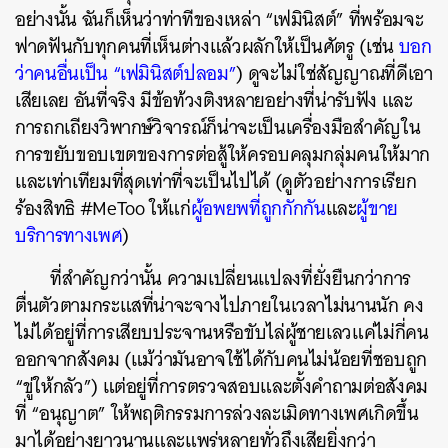
อย่างนั้น ฉันก็เห็นว่าท่าทีของเหล่า “เฟมินิสต์” ที่พร้อมจะ
ฟาดฟันกับทุกคนที่เห็นต่างแล้วผลักให้เป็นศัตรู (เช่น
บอก
ว่าคนอื่นเป็น “เฟมินิสต์ปลอม”
) ดูจะไม่ใช่สัญญาณที่ดีเอา
เสียเลย อันที่จริง มีข้อท้วงติงหลายอย่างที่น่ารับฟัง และ
การถกเถียงวิพากษ์วิจารณ์ก็น่าจะเป็นเครื่องมือสำคัญใน
การขยับขอบเขตของการต่อสู้ให้ครอบคลุมกลุ่มคนให้มาก
และเท่าเทียมที่สุดเท่าที่จะเป็นไปได้ (ดูตัวอย่างการเรียก
ร้องสิทธิ #MeToo ให้แก่
ผู้อพยพที่ถูกกักกัน
และ
ผู้ขาย
บริการทางเพศ
)
ที่สำคัญกว่านั้น ความเปลี่ยนแปลงที่ยั่งยืนกว่าการ
ตื่นตัวตามกระแสที่น่าจะจางไปภายในเวลาไม่นานนัก คง
ไม่ได้อยู่ที่การเสียบประจานหรือขับไล่ผู้ชายเลวแค่ไม่กี่คน
ออกจากสังคม (แม้ว่ามันอาจใช้ได้กับคนไม่น้อยที่ชอบถูก
“ขู่ให้กลัว”)​ แต่อยู่ที่การตรวจสอบและตั้งคำถามต่อสังคม
ที่ “อนุญาต” ให้พฤติกรรมการล่วงละเมิดทางเพศเกิดขึ้น
มาได้อย่างยาวนานและแพร่หลายทั่วถึงเสียยิ่งกว่า