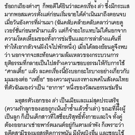
ข้อถกเถียงต่างๆ ก็พอดีได้ยินว่าละครเรื่อง
ล่า
ซึ่งมีกระแส
มากพอสมควรตั้งแต่ก่อนเริ่มฉายได้ดำเนินมาถึงตอนจบ
เมื่อวันอังคารที่ผ่านมา (ฉันคลับคล้ายคลับคลาว่าเคยดู
เวอร์ชั่นก่อนหน้ามาแล้ว แต่ก็จำอะไรแทบไม่ได้นอกจาก
ความโหดเหี้ยมของทั้งการข่มขืนและการล่าล้างแค้นที่
ทำให้เอากลัวจนฝังใจไปพักหนึ่ง) เมื่อได้ลองย้อนดูจึงพบ
ว่า นอกจากจะสะท้อนความล้มเหลวของกระบวนการ
ยุติธรรมที่กลายเป็นไปสร้างความชอบธรรมให้กับการใช้
“ศาลเตี้ย” แล้ว ละครเรื่องนี้ยังบอกอะไรบางอย่างเกี่ยวกับ
มุมมองต่อ “เหยื่อ” ของความรุนแรงทางเพศในสังคมไทย
ที่ตัวฉันมองว่าเป็น “อาการ” หนึ่งของวัฒนธรรมข่มขืน
มธุสรตัวเอกของ
ล่า
เป็นเมียและแม่สุดประเสริฐ
(ความรักลูกของเธอถูกเน้นย้ำซ้ำแล้วซ้ำเล่า) ขณะที่ผึ้งผู้
เป็นลูก ก็เป็นเด็กสาวที่ใสซื่อบริสุทธิ์ทั้งกายและใจ ทั้งคู่
ต้องออกมาเช่าอพาร์ตเมนต์อยู่กันตามลำพัง ก็เพราะว่า
อดีตสามีของมธุสรติดการพนัน มีผู้หญิงอื่น และชอบใช้