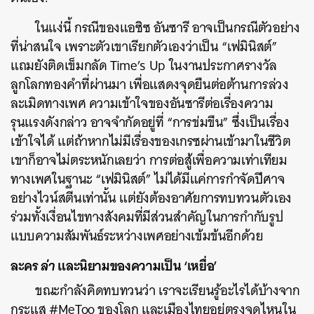
ในแง่นี้ กรณีของแอซิซ อันซารี อาจเป็นกรณีตัวอย่าง
ที่น่าสนใจ เพราะตัวเขาเรียกตัวเองว่าเป็น “เฟมินิสต์”
แถมยังติดเข็มกลัด Time’s Up ในงานประกาศรางวัล
ลูกโลกทองคำที่ผ่านมา เพื่อแสดงจุดยืนต่อต้านการล่วง
ละเมิดทางเพศ ความเข้าใจของอันซารีต่อเรื่องความ
รุนแรงดังกล่าว อาจจำกัดอยู่ที่ “การข่มขืน”​ ซึ่งเป็นเรื่อง
เข้าใจได้ แต่ถ้าหากไม่มีเรื่องของเกรซผ่านเข้ามาในชีวิต
เขาก็อาจไม่ตระหนักเลยว่า
การต่อสู้เพื่อความเท่าเทียม
ทางเพศในฐานะ “เฟมินิสต์” ไม่ได้มีแค่การกำจัดปีศาจ
อย่างไวน์สตีนเท่านั้น แต่ยังต้องอาศัยการทบทวนตัวเอง
ร่วมทั้งเงื่อนไขทางสังคมที่มีส่วนสำคัญในการกำกับรูป
แบบความสัมพันธ์ระหว่างเพศอย่างเข้มข้นอีกด้วย
ละคร
ล่า
และนิยามของความเป็น ‘เหยื่อ’
ขณะกำลังคิดทบทวนว่า เราจะเรียนรู้อะไรได้บ้างจาก
กระแส #MeToo ของโลก และเมืองไทยอยู่ตรงจุดไหนใน