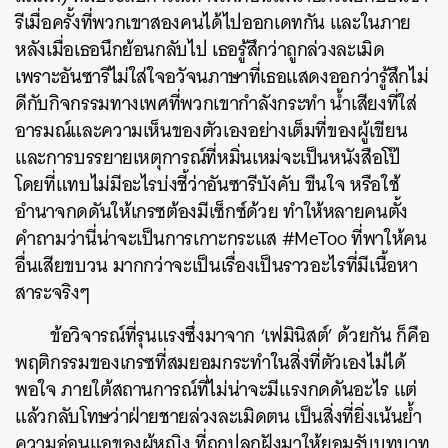
รีเมื่อครั้งที่พวกเขาสองคนได้ไปออกเดทกัน และในภาย
หลังเมื่อเธอนึกย้อนกลับไป เธอรู้สึกว่าถูกล่วงละเมิด
เพราะอันซารีไม่ใส่ใจอวัจนภาษาที่เธอแสดงออกว่ารู้สึกไม่
ดีกับกิจกรรมทางเพศที่พวกเขากำลังกระทำ น้ำเสียงที่ใส่
อารมณ์และความเห็นของตัวเองอย่างเต็มที่ของผู้เขียน
และการบรรยายเหตุการณ์ที่หมิ่นเหม่จะเป็นหนังสือโป๊
โดยที่แทบไม่มีอะไรบ่งชี้ว่าอันซารีบังคับ ขืนใจ หรือใช้
อำนาจกดดันให้เกรซต้องมีเซ็กซ์ด้วย ทำให้หลายคนตั้ง
คำถามว่านี่น่าจะเป็นการเกาะกระแส #MeToo ที่พาให้คน
อื่นเสียขบวน มากกว่าจะเป็นเรื่องเป็นราวอะไรที่มีเนื้อหา
สาระจริงๆ
ข้อวิจารณ์ที่รุนแรงซึ่งมาจาก ‘เฟมินิสต์’ ด้วยกัน ก็คือ
พฤติกรรมของเกรซที่สมยอมกระทำในสิ่งที่ตัวเองไม่ได้
พอใจ ภายใต้สถานการณ์ที่ไม่น่าจะมีแรงกดดันอะไร แต่
แล้วกลับโทษว่าฝ่ายชายล่วงละเมิดตน เป็นสิ่งที่ยิ่งเน้นย้ำ
ความอ่อนแอของผู้หญิง
ที่ถูกปลูกฝังมาให้ยอมรับบทบาท