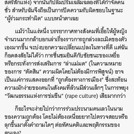
สตรีสักแห่ง) จากนั้นก็ปลื้มปริ่มเฉลิมฉลองที่ได้กำจัดคน
ชั่ว สำหรับฉันจึงถือเป็นการปัดความรับผิดชอบในฐานะ
“ผู้ร่วมกระทำผิด” แบบหน้าตาเฉย
แม้ว่าในแง่หนึ่ง บรรยากาศทางสังคมที่เอื้อให้ผู้หญิง
จำนวนมากกล้าบอกเล่าเรื่องราวการถูกล่วงละเมิดของตัว
เองมากขึ้น จะบ่งบอกความเปลี่ยนแปลงในทางที่ดี แต่ฉัน
ก็อดสงสัยไม่ได้ว่า การชื่นชมยินดีกับชัยชนะของเหยื่อ
หรือกระทั่งการส่งเสริมการ “ล่าแม่มด” (ในความหมาย
ของการ “ตัดสิน” ความผิดโดยไม่ต้องมีการพิสูจน์) อาจ
เป็นแค่การแสดงออกที่ “ถูกต้องทางการเมือง” ซึ่งสะท้อน
ความมักง่ายของคนในสังคมที่ล้วนมีส่วนเล็กๆ ในการพยุง
“วัฒนธรรมแห่งการข่มขืน” (
rape culture
) เสียมากกว่า
ก็อะไรจะง่ายไปกว่าการร่วมประนามคนเลวในนาม
ของความถูกต้อง โดยไม่ต้องเหนื่อยยากไปตรวจสอบหรือ
ลุกขึ้นมาตั้งคำถามใดๆ ต่อทัศนคติและพฤติกรรมของ
ตนเอง?