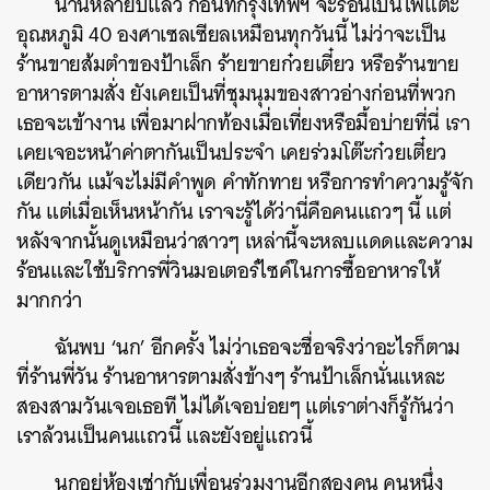
นานหลายปีแล้ว ก่อนที่กรุงเทพฯ จะร้อนเป็นไฟแตะ
อุณหภูมิ 40 องศาเซลเซียลเหมือนทุกวันนี้ ไม่ว่าจะเป็น
ร้านขายส้มตำของป้าเล็ก ร้ายขายก๋วยเตี๋ยว หรือร้านขาย
อาหารตามสั่ง ยังเคยเป็นที่ชุมนุมของสาวอ่างก่อนที่พวก
เธอจะเข้างาน เพื่อมาฝากท้องเมื่อเที่ยงหรือมื้อบ่ายที่นี่ เรา
เคยเจอะหน้าค่าตากันเป็นประจำ เคยร่วมโต๊ะก๋วยเตี๋ยว
เดียวกัน แม้จะไม่มีคำพูด คำทักทาย หรือการทำความรู้จัก
กัน แต่เมื่อเห็นหน้ากัน เราจะรู้ได้ว่านี่คือคนแถวๆ นี้ แต่
หลังจากนั้นดูเหมือนว่าสาวๆ เหล่านี้จะหลบแดดและความ
ร้อนและใช้บริการพี่วินมอเตอร์ไซค์ในการซื้ออาหารให้
มากกว่า
ฉันพบ ‘นก’ อีกครั้ง ไม่ว่าเธอจะชื่อจริงว่าอะไรก็ตาม
ที่ร้านพี่วัน ร้านอาหารตามสั่งข้างๆ ร้านป้าเล็กนั่นแหละ
สองสามวันเจอเธอที ไม่ได้เจอบ่อยๆ แต่เราต่างก็รู้กันว่า
เราล้วนเป็นคนแถวนี้ และยังอยู่แถวนี้
นกอยู่ห้องเช่ากับเพื่อนร่วมงานอีกสองคน คนหนึ่ง