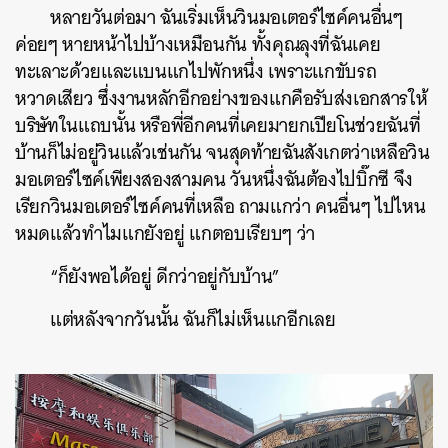
หลายวันต่อมา ฉันเริ่มเห็นวินมอเตอร์ไซค์คนอื่นๆ
ค่อยๆ หายหน้าไปบ้างเหมือนกัน ทั้งคุณลุงที่ฉันเคย
ทะเลาะด้วยและแบนแกไปพักหนึ่ง เพราะแกขับรถ
หวาดเสียว ซึ่งงานหลักอีกอย่างของแกคือรับส่งเอกสารให้
บริษัทในแถบนั้น หรือพี่อีกคนที่เคยมายกเปียโนช่วยฉันที่
บ้านก็ไม่อยู่วินแล้วเช่นกัน จนสุดท้ายฉันสังเกตว่าเหลือวิน
มอเตอร์ไซค์เพียงสองสามคน วันหนึ่งฉันต้องไปบิ๊กซี จึง
เรียกวินมอเตอร์ไซค์คนที่เหลือ ถามแกว่า คนอื่นๆ ไปไหน
หมดแล้วทำไมแกยังอยู่ แกตอบเรียบๆ ว่า
“ก็ยังพอได้อยู่ ดีกว่าอยู่กับบ้าน”
แต่หลังจากวันนั้น ฉันก็ไม่เห็นแกอีกเลย