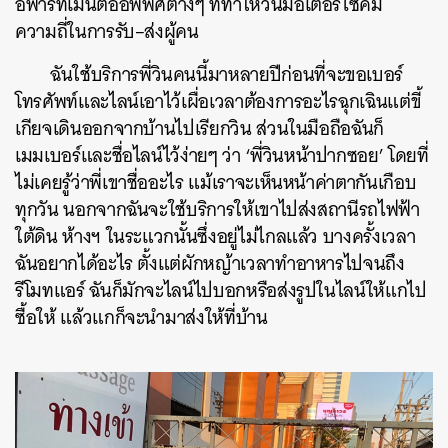
อพาร์ทเมนต์ออฟฟิศต่างๆ ที่ทำให้วินมอเตอร์ไซค์มี
ความถี่ในการรับ
–
ส่งผู้คน
ฉันใช้บริการพี่วินคนนี้มาหลายปีก่อนที่จะขอเบอร์
โทรศัพท์และไลน์เอาไว้เผื่อเวลาต้องการอะไรฉุกเฉินแต่ขี้
เกียจเดินออกจากบ้านไปเรียกวิน ส่วนในมือถือฉันก็
เมมเบอร์และชื่อไลน์ไว้ง่ายๆ ว่า
‘
พี่วินหน้าปากซอย
’
โดยที่
ไม่เคยรู้ว่าพี่เขาชื่ออะไร แม้เราจะเห็นหน้าค่าตากันเกือบ
ทุกวัน นอกจากฉันจะใช้บริการให้เขาไปส่งสถานีรถไฟฟ้า
ใต้ดิน ห้างฯ ในระแวกนั้นซึ่งอยู่ไม่ไกลแล้ว บางครั้งเวลา
ฉันอยากได้อะไร ตั้งแต่ผักหญ้าเวลาทำอาหารไปจนถึง
รีโมทแอร์ ฉันก็มักจะไลน์ไปบอกหรือส่งรูปในไลน์ให้แกไป
ซื้อให้ แล้วแกก็จะนำมาส่งให้ที่บ้าน