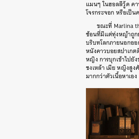
แมนๆ ในฮอลลีวู้ด คา
โจรกระจอก หรือเป็นค
ขณะที่ Marlina 
ซ้อนที่มีแต่ทุ่งหญ้า
บริบทโลกภายนอกออก จ
หนังคาวบอยสปาเกตตี้ 
หญิง การบุกเข้าไปยัง
ชงเหล้า เมีย หญิงสูงศ
มากกว่าตัวเนื้อหาเอง