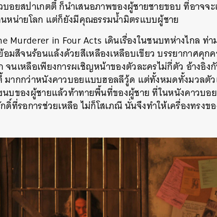
วบอยสปาเกตตี้ ก็นำเสนอภาพของผู้ชายชายขอบ ที่อาจจะเป
นหน่ายโลก แต่ก็ยังมีคุณธรรมน้ำมิตรแบบผู้ชาย
the Murderer in Four Acts เดินเรื่องในชนบทห่างไกล ท่า
ถูกย้อมสีจนร้อนแล้งด้วยสีเหลืองเหลือบเขียว บรรยากาศคุก
นเหลือเพียงการผเชิญหน้าของตัวละครไม่กี่ตัว อ้างอิงก
มากกว่าหนังคาวบอยแบบฮอลลีวู้ด แต่ทั้งหมดทั้งมวลตัวเอ
ขนบของผู้ชายแล้วท้าทายพื้นที่ของผู้ชาย ที่ในหนังคาวบอย
ักดิ์ที่รอการช่วยเหลือ ไม่ก็โสเภณี นั่นจึงทำให้เครื่องทรง