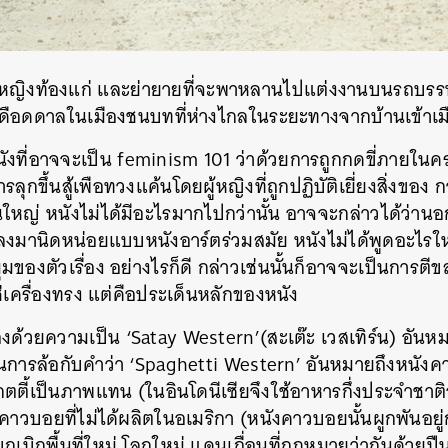
SHARE
TWEET
LINE
EMAIL
น หญิงท้องแก่ และย่ายายที่จะพาหลานไปแต่งงานบนรถบรรท
เดือดดาลในเมืองชนบทที่ห่างไกลในระยะทางจากบ้านเข้าเม
หนังที่อาจจะเป็น feminism 101 ว่าด้วยการถูกกดขี่ภายในค
ารลุกขึ้นสู้เพือทวงแค้นโดยผู้หญิงที่ถูกปฏิบัติเยี่ยงสิ่งขอ
หญ่ หนังไม่ได้มีอะไรมากไปกว่านั้น อาจจะกล่าวได้ว่านอ
ลงมานิดหน่อยแบบหนังอาร์ตร่วมสมัย หนังไม่ได้พูดอะไรใหม
ของตัวเรื่อง อย่างไรก็ดี กล่าวเช่นนั้นก็อาจจะเป็นการตีข
่ใช่เครื่องทรง แต่คือประเด็นหลักของหนัง
งด้วยความเป็น ‘Satay Western’(สะเต๊ะ เวสเทิร์น) อัน
เป็นการล้อกับคำว่า ‘Spaghetti Western’ อันหมายถึงหนั
กตตี้เป็นภาพแทน (ในอินโดนีเซียจึงใช้อาหารกึ่งประจำชาต
งคาวบอยที่ไม่ได้ผลิตในอเมริกา (หนังคาวบอยนั้นผูกพันอย
เบิกพื้นที่ใหม่ โลกใหม่ แดนเถื่อนที่กฏหมายว่ากันด้วยปืน