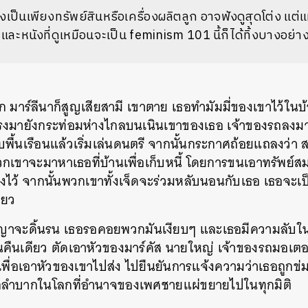
ิงเป็นเพียงทรัพย์สินหรือเครื่องผลิตลูก อาจฟังดูสุดโต่ง แต่แท้
 และหนังที่ดูเหมือนจะเป็น feminism 101 นี้ก็ได้ทิ้งบางอย่าง
ก มาร์ลีนาก็สูญเสียสามี เขาตาย เธอทำมัมมี่ของเขาไว้ในบ้
งมายังกระท่อมห่างไกลบนเนินเขาของเธอ เจ้าของรถลงมาถา
ับพื้นเรือนแล้วเริ่มเล่นดนตรี จากนั้นกระกาศถ้อยแถลงว่
พวกเขาจะมาหาเธอที่บ้านเพื่อเก็บหนี้ โดยการขนเอาทรัพย์ส
ลี้ยงไว้ จากนั้นพวกเขาทั้งเจ็ดจะร่วมหลับนอนกับเธอ เธอจะเป
ียว
าจะดิ้นรน เธอรอคอยพวกมันเงียบๆ และเธอมีความลับในลิ
คืนเดียว ตัดเอาหัวของมาร์คัส นายใหญ่ เจ้าของรถมอเตอร์ไ
เพื่อเอาหัวของเขาไปส่ง ไปยืนยันการแจ้งความว่าเธอถูกข่
ากลำบากในโลกที่อำนาจของเพศชายแผ่ขยายไปในทุกมิติ