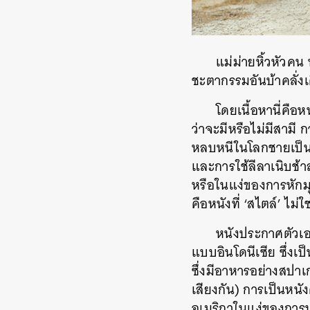
แม่ม่ายหิ้วหัวค
ชะตากรรมอันบ้าคลั่ง
โดยเนื้อหานี่คือ
ว่าจะมีหรือไม่มีสามี ก
หลบหนีในโลกชายเป็นใ
และการใช้ลีลาเนิบช้า
หรือในแง่ของการหักมุม
คือหนังที่ ‘สไตล์’ ไม
หนังประกาศตัวเอ
แบบอินโดนีเซีย ซึ่ง
ซึ่งมีอาหารอย่างสปาเ
เสียงกัน) การเป็นหนั
อเมริกาในแง่ของการบุก