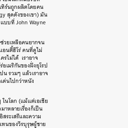
เทิร์นถูกผลิตโดยคน
ogy สุดดังของเขา) มัน
นังแบบที่ John Wayne
ุษช่วยเหลือคนยากจน
ตี้ฮีโร่ คนที่ดูไม่
ใครไม่ได้ เราอาจ
อเมริกันของฝั่งยุโรป
ะสเปน รวมๆ แล้วเราอาจ
ดเด่นไปกว่าหนัง
 ในโลก (แม้แต่เอเชีย
มาหลายเรื่องก็เป็น
กอิสระเสรีและความ
แทนของวีรบุรุษผู้ชาย