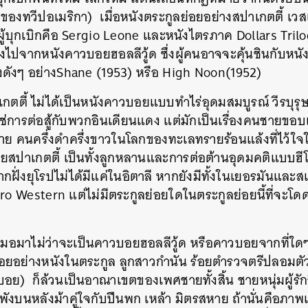
งทวีปอเมริกา) เมื่อหนังตระกูลย่อยอย่างสปาเกตตี้ เวส
(ผู้บุกเบิกคือ Sergio Leone และหนังไตรภาค Dollars Tril
่างไปจากหนังคาวบอยฮอลลีวู้ด ซึ่งผู้คนอาจจะคุ้นชินกับห
องดังๆ อย่างShane (1953) หรือ High Noon(1952)
ตตี้ ไม่ได้เป็นหนังคาวบอยแบบทำไร่อุดมสมบูรณ์ วีรบุร
่การต่อสู้กับพวกอินเดียนแดง แต่มักเป็นเรื่องคนชายขอบแอน
้าย คนครึ่งดำครึ่งขาวในโลกของทะเลทรายร้อนแล้งที่ไว้ใจ
ยสปาเกตตี้ เป็นทั้งลูกหลานและการต่อต้านอุดมคติแบบฮีโร่
กฝั่งยุโรปไม่ได้มีแค่ในอิตาลี หากยังมีทั้งในเยอรมันแล
Euro Western แต่ไม่มีตระกูลย่อยใดในตระกูลย่อยนี้ที่จะโด
เสมอมาไม่ว่าจะเป็นคาวบอยฮอลลีวู้ด หรือคาวบอยจากที่ใดๆ
อยอย่างหนังในตระกูล ลูกสาวกำนัน ร้อยตำรวจตรีปลอมตัว
ย) ก็ล้วนเป็นอาณาเขตของเพศชายทั้งสิ้น ชายหนุ่มผู้รั
ำพังบนหลังม้าคู่ใจกับปืนพก เหล้า มิตรสหาย ถ้านั่นคือภาพ