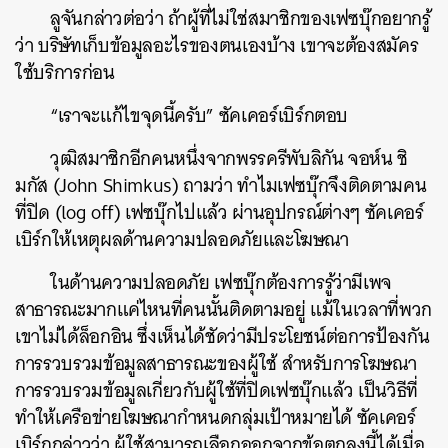
ลูจันกล่าวต่อว่า ถ้าผู้ที่ไม่ใช่สมาชิกของเฟซบุ๊กอยากรู้
ว่า บริษัทเก็บข้อมูลอะไรของตนเองบ้าง เขาจะต้องสมัคร
ใช้บริการก่อน
“เราจะแก้ไขจุดนี้ครับ” ซัคเคอร์เบิร์กตอบ
วุฒิสมาชิกอีกคนหนึ่งจากพรรครีพับลิกัน จอห์น ชิ
มกัส (John Shimkus) ถามว่า ทำไมเฟซบุ๊กจึงติดตามคน
ที่ปิด (log off) เฟซบุ๊กไปแล้ว ผ่านอุปกรณ์ต่างๆ ซัคเคอร์
ค้นหา
เบิร์กให้เหตุผลด้านความปลอดภัยและโฆษณา
SHARE
TWEET
LINE
EMAIL
ในด้านความปลอดภัย เฟซบุ๊กต้องการรู้ว่ามีเพจ
สาธารณะมากแค่ไหนที่คนนั้นติดตามอยู่ แม้ในเวลาที่พวก
เขาไม่ได้ล็อกอิน ซึ่งเห็นได้ชัดว่ามีประโยชน์ต่อการป้องกัน
การรวบรวมข้อมูลสาธารณะของผู้ใช้ สำหรับการโฆษณา
การรวบรวมข้อมูลเกี่ยวกับผู้ใช้ที่ปิดเฟซบุ๊กแล้ว เป็นวิธีที่
ทำให้เครือข่ายโฆษณากำหนดกลุ่มเป้าหมายได้ ซัคเคอร์
เบิร์กกล่าวว่า ผู้ใช้สามารถเลือกออกจากข้อตกลงนี้ได้เมื่อ