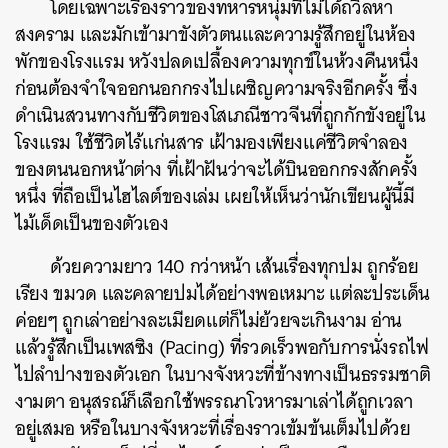
โดยเฉพาะเรื่องราวของทหารหนุ่มที่ไม่ได้ถวิลหา
สงคราม และมักเข้ามาขังตัวตนและความรู้สึกอยู่ในห้อง
พักของโรงแรม หวังปลดเปลื้องความทุกข์ในห้วงคืนหนึ่ง
ก่อนต้องจำใจออกนอกกรงไปเผชิญความจริงอีกครั้ง ซึ่ง
ดำเนินสวนทางกับชีวิตของโสเภณีชาวจีนที่ถูกกักขังอยู่ใน
โรงแรม ใช้ชีวิตไร้แก่นสาร เฝ้ามองเพียงแค่ชีวิตจำลอง
ของตนนอกหน้าต่าง ที่เฝ้าฝันว่าจะได้บินออกกรงสักครั้ง
หนึ่ง ที่ถือเป็นไฮไลต์ของเล่ม เผยให้เห็นว่านักเขียนผู้นี้มี
ไม้เด็ดเป็นของตัวเอง
ด้วยความยาว 140 กว่าหน้า เส้นเรื่องทุกปม ถูกร้อย
เรียง ขมวด และคลายปมได้อย่างพอเหมาะ แต่ละประเด็น
ค่อยๆ ถูกเล่าอย่างละเมียดแต่ก็ไม่ย้วยจะเกินงาม อ่าน
แล้วรู้สึกเป็นเพสซิง (Pacing) ที่รวดเร็วพอกับการนั่งรถไฟ
ไปลำปางของตัวเอก ในบางจังหวะที่ข้างทางเป็นธรรมชาติ
งามตา อนุสรณ์ก็เลือกใช้พรรณาโวหารมาเล่าได้ถูกเวลา
อยู่เสมอ หรือในบางจังหวะที่เรื่องราวเข้มข้นเต็มไปด้วย