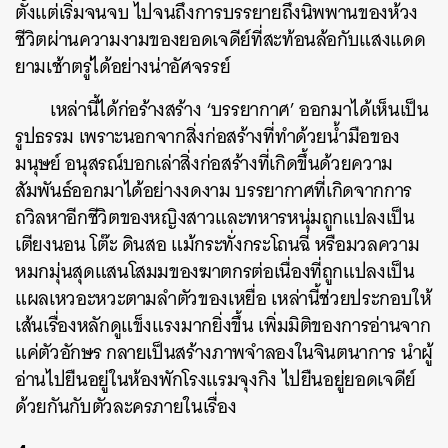
ตั้งแต่เริ่มจนจบ ไปจนถึงการบรรยายถึงนิพพานของห้วง
ชีวิตผ่านความงามของยอดเจดีย์ที่สะท้อนล้อกับแสงแดด
ยามเช้าตรู่ได้อย่างน่าอัศจรรย์
เหล่านี้ได้ก่อร้างสร้าง ‘บรรยากาศ’ ออกมาได้เห็นเป็น
รูปธรรม เพราะนอกจากสิ่งก่อสร้างที่ทำด้วยน้ำมือของ
มนุษย์ อนุสรณ์บอกเล่าสิ่งก่อสร้างที่เกิดขึ้นด้วยความ
สัมพันธ์ออกมาได้อย่างงดงาม บรรยากาศที่เกิดจากการ
ถวิลหาอีกชีวิตของหญิงสาวและทหารหนุ่มถูกแปลงเป็น
เตียงนอน โต๊ะ ดินสอ แม้กระทั่งกระโถนฉี่ หรือมวลความ
หมกมุ่นสุดแสนโสมมของฆาตกรต่อเนื่องที่ถูกแปลงเป็น
แผลเหวอะหวะตามลำตัวของเหยื่อ เหล่านี้ช่วยประกอบให้
เส้นเรื่องหลักดูแข็งแรงมากยิ่งขึ้น เพิ่มมิติของการอ่านจาก
แค่ตัวอักษร กลายเป็นสร้างภาพจำลองในจินตนาการ นำผู้
อ่านไปยืนอยู่ในห้องพักโรงแรมจุงกิง ไปยืนอยู่ยอดเจดีย์
ด้วยกันกับตัวละครภายในเรื่อง