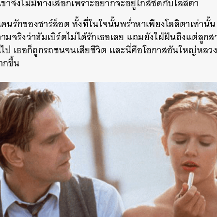
เขาจึงไม่มีทางเลือกเพราะอยากจะอยู่ใกล้ชิดกับโลลิตา
คนรักของชาร์ล็อต ทั้งที่ในใจนั้นพร่ำหาเพียงโลลิตาเท่านั้น 
้ความจริงว่าฮัมเบิร์ตไม่ได้รักเธอเลย แถมยังใฝ่ฝันถึงแต่ลู
ป เธอก็ถูกรถชนจนเสียชีวิต และนี่คือโอกาสอันใหญ่หลวงที
ากขึ้น
นหา