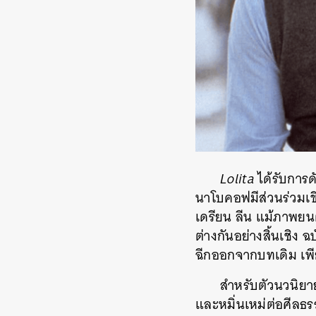
Lolita
ได้รับการด
นาโบคอฟมีส่วนร่วมเข
เดรียน ลีน แม้ภาพยนต
ต่างกันอย่างสิ้นเชิง
ฉีกออกจากบทเดิม เพีย
สำหรับตัวนวนิยา
และหมิ่นเหม่ต่อศีลธร