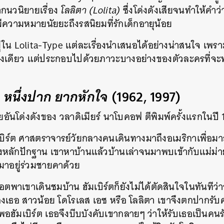
ากนวนิยายเรื่อง
โลลิตา (Lolita)
ซึ่งโด่งดังเสียจนทำให้คำว่า 
มีความหมายนัยยะถึงรสนิยมที่รักเด็กอายุน้อย
ู่ใน Lolita-Type แต่ละเรื่องนำเสนอได้อย่างน่าสนใจ เพราะเ
งเดียว แต่ประกอบไปด้วยภาวะบางอย่างของตัวละครที่จะทำให
 หนึ่งปาก ยากหักใจ
(1962, 1997)
อันโด่งดังของ วลาดิเมียร์ นาโบคอฟ ตีพิมพ์ครั้งแรกในปี 
ฮัมเบิร์ต ศาสตราจารย์วัยกลางคนเดินทางมาถึงอเมริกาเพื่อม
อลงหลักปักฐาน เขาหาบ้านแล้วบ้านเล่าจนมาพบเข้ากับแม่ม่าย
ามาอยู่ร่วมชายคาด้วย
็อตพาเขาเดินชมบ้าน ฮัมเบิร์ตก็ยังไม่ได้ตัดสินใจในทันทีว่าจะ
งเธอ สาวน้อย โดโรเลส เอซ หรือ โลลิตา เขาจึงตกปากรับค
ฮัมเบิร์ต เธอจึงบีบบังคับเขากลายๆ ว่าให้รับเธอเป็นคนรัก