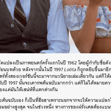
SHARE
TWEET
LINE
EMAIL
ัดแปลงเป็นภาพยนตร์ครั้งแรกในปี 1962 โดยผู้กำกับชื่อดัง
ียนบทด้วย หลังจากนั้นในปี 1997
Lolita
ก็ถูกหยิบขึ้นมาอี
ร์ทั้งสองเวอร์ชันนี้จะมาจากนวนิยายเล่มเดียวกัน แต่ก็ให้
 ฉบับปี 1997 นั้นจะเคารพต้นฉบับมากกว่า แต่ก็ไม่ได้หมายค
งแค่มันให้เสน่ห์ที่แตกต่างกัน
ยต้นฉบับเอง ก็เป็นที่ฮือฮาเพราะนอกจากจะให้ความแปลกให
รมอย่างสูงสุด จนในช่วงหนึ่ง ทางการของฝรั่งเศสต้องแบนห