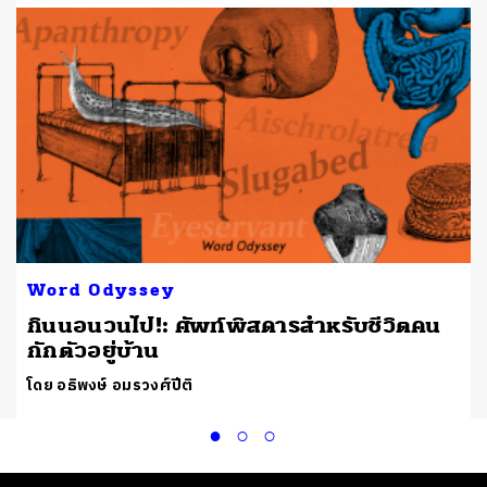
Word Odyssey
กินนอนวนไป!: ศัพท์พิสดารสำหรับชีวิตคน
กักตัวอยู่บ้าน
โดย อธิพงษ์ อมรวงศ์ปีติ