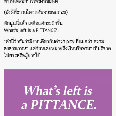
ทำให้เหลือกำไรเพียงน้อยนิด
(ยังดีที่ชาวเน็ตกดดันจนยอมถอย)
หักนู่นนี่แล้ว เหลือแค่กระผีกริ้น
What’s left is a PITTANCE*.
*คำนี้ว่ากันว่ามีรากเดียวกับคำว่า pity ที่แปลว่า ความ
สงสารเวทนา แต่ก่อนเคยหมายถึงเงินหรืออาหารที่บริจาค
ให้พระหรือผู้ยากไร้