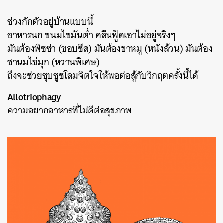
ช่วงกักตัวอยู่บ้านแบบนี้
อาหารนก ขนมไขมันต่ำ คลีนฟู้ดเอาไม่อยู่จริงๆ
มันต้องพิซซ่า (ขอบชีส) มันต้องขาหมู (หนังล้วน) มันต้อง
ชานมไข่มุก (หวานพิเศษ)
ถึงจะช่วยชุบชูชโลมจิตใจให้พอต่อสู้กับวิกฤตครั้งนี้ได้
Allotriophagy
ความอยากอาหารที่ไม่ดีต่อสุขภาพ