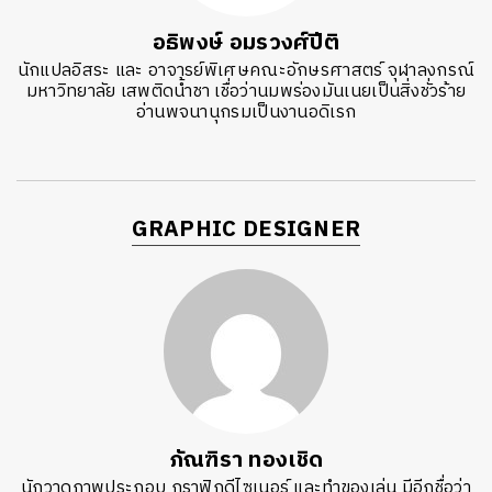
อธิพงษ์ อมรวงศ์ปีติ
นักแปลอิสระ และ อาจารย์พิเศษคณะอักษรศาสตร์ จุฬาลงกรณ์
มหาวิทยาลัย เสพติดน้ำชา เชื่อว่านมพร่องมันเนยเป็นสิ่งชั่วร้าย
อ่านพจนานุกรมเป็นงานอดิเรก
GRAPHIC DESIGNER
ภัณฑิรา ทองเชิด
นักวาดภาพประกอบ กราฟิกดีไซเนอร์ และทำของเล่น มีอีกชื่อว่า