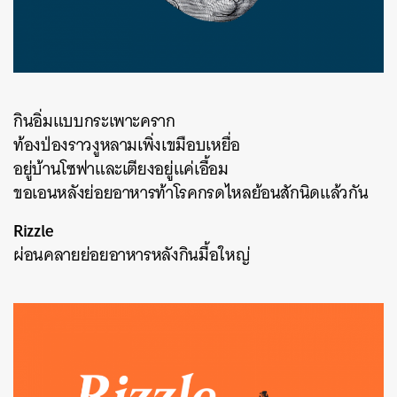
กินอิ่มแบบกระเพาะคราก
ท้องป่องราวงูหลามเพิ่งเขมือบเหยื่อ
อยู่บ้านโซฟาและเตียงอยู่แค่เอื้อม
ขอเอนหลังย่อยอาหารท้าโรคกรดไหลย้อนสักนิดแล้วกัน
Rizzle
ผ่อนคลายย่อยอาหารหลังกินมื้อใหญ่