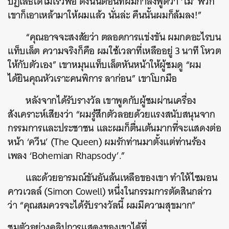
ปฏิเสธได้ไม่เร็วพอ ดังนั้นตอนที่ผมกำลังพูดว่า ‘ไม่’ พวก
เขาก็เอาเหล้ามาให้ผมแล้ว นั่นล่ะ คืนนั้นผมก็ล้มลง!”
“คุณอาจจะสงสัยว่า ตลอดการแข่งขัน ผมกดอะไรบน
แท็บเล็ต ความจริงก็คือ ผมใช้เวลาที่เหลืออยู่ 3 นาที โหวต
ให้กับตัวเอง” เขาหมุนแท็บเล็ตหันหน้าให้ผู้ชมดู “ผม
ได้ยินคุณหัวเราะคนพิการ ลาก่อน” เขาโบกมือ
หลังจากได้รับรางวัล เขาพูดกับผู้ชมผ่านเครื่อง
สังเคราะห์เสียงว่า “ผมรู้สึกตัวลอยด้วยแรงสนับสนุนจาก
กรรมการและประชาชน และผมก็ตื่นเต้นมากที่จะแสดงต่อ
หน้า ‘ควีน’ (The Queen) ผมรักท่านมาตั้งแต่ท่านร้อง
ค้นหา
เพลง ‘Bohemian Rhapsody’.”
SHARE
TWEET
LINE
EMAIL
และด้วยอารมณ์ขันอันล้นเหลือของเขา ทำให้ไซมอน
คาวเวลล์ (Simon Cowell) หนึ่งในกรรมการตัดสินกล่าว
ว่า “คุณสมควรจะได้รับรางวัลนี้ ผมมีความสุขมาก”
ชมตัวอย่างคลิปการแสดงของเขาได้ที่