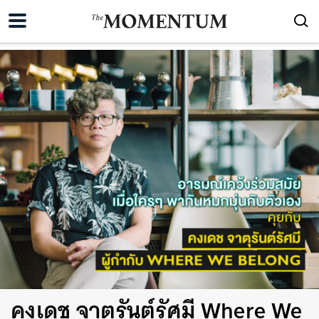
คงเดช จาตุรันต์รัศมี Where We