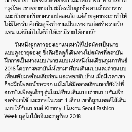
เขาจึงขายร้านที่จังหวัดคย็องกี
และเดินทางมาหางานทำที่
กรุงโซล
เขาพยายามไปสมัครเป็นลูกจ้างตามร้านอาหาร
และเป็นยามรักษาความปลอดภัย
แต่ด้วยลุคของเขาทำให้
ไม่มีใครรับ
คิมชิลดู
จึงทำงานเป็นแรงงานก่อสร้างรายวัน
แทน
แต่นั่นก็ไม่ได้ทำให้เขามีรายได้มากนัก
วันหนึ่งลูกสาวของเขาแนะนำให้ไปสมัครเป็นนาย
แบบสูงอายุลองดู
ซึ่ง
คิมชิลดู
ก็เดินทางไปสมัครที่สถาบัน
ฝึกการเป็นนางแบบ
/
นายแบบแห่งหนึ่งในเดือนกุมภาพันธ์
2018
โดยทางสถาบันให้เขามาเรียนเดินแบบและถ่ายแบบ
เพื่อเตรียมพร้อมเสียก่อน
และพอกลับบ้าน
เมื่อมีเวลาเขา
ก็จะฝึกโพสหน้ากระจก
แม้ไม่ได้มีคลาสเรียนเขาก็ยังไปที่
สถาบันเพื่อดูเด็กๆ
รุ่นใหม่เรียนเดินแบบถ่ายแบบกันเพื่อ
จดจำมาใช้
และภายในเวลา
1
เดือน
เขาก็ถูกแคสต์ให้เดิน
แบบให้กับแบรนด์
Kimmy J
ในงาน
Seoul Fashion
Week
ฤดูใบไม้ผลิและฤดูร้อน
2018