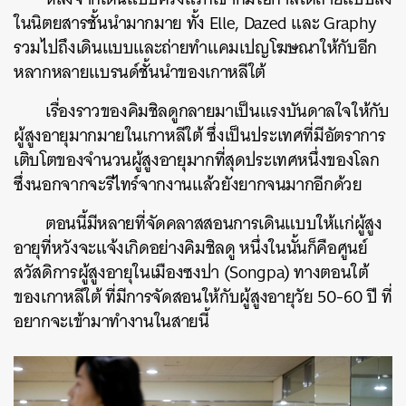
ในนิตยสารชั้นนำมากมาย
ทั้ง
Elle, Dazed
และ
Graphy
รวมไปถึงเดินแบบและถ่ายทำแคมเปญโฆษณาให้กับอีก
หลากหลายแบรนด์ชั้นนำของเกาหลีใต้
เรื่องราวของ
คิมชิลดู
กลายมาเป็นแรงบันดาลใจให้กับ
ผู้สูงอายุมากมายในเกาหลีใต้
ซึ่งเป็นประเทศที่มีอัตราการ
เติบโตของจำนวนผู้สูงอายุมากที่สุดประเทศหนึ่งของโลก
ซึ่งนอกจากจะรีไทร์จากงานแล้วยังยากจนมากอีกด้วย
ตอนนี้มีหลายที่จัดคลาสสอนการเดินแบบให้แก่ผู้สูง
อายุที่หวังจะแจ้งเกิดอย่าง
คิมชิลดู
หนึ่งในนั้นก็คือศูนย์
สวัสดิการผู้สูงอายุในเมืองซงปา
(Songpa)
ทางตอนใต้
ของเกาหลีใต้
ที่มีการจัดสอนให้กับผู้สูงอายุวัย
50-60
ปี
ที่
อยากจะเข้ามาทำงานในสายนี้