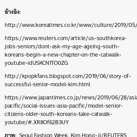
อ้างอิง:
http://www.koreatimes.co.kr/www/culture/2019/05/
https://www.reuters.com/article/us-southkorea-
jobs-seniors/dont-ask-my-age-ageing-south-
koreans-begin-a-new-chapter-on-the-catwalk-
youtube-idUSKCN1TO0ZG
http://kpopkfans.blogspot.com/2019/06/story-of-
successful-senior-model-kim.html
https://www.japantimes.co.jp/news/2019/06/28/asi
pacific/social-issues-asia-pacific/model-senior-
citizens-older-south-koreans-take-catwalk-
youtube/#.XR8Of62B3UY
ภาพ:
Seoul Fashion Week,
Kim Hong-Ji/REUTERS