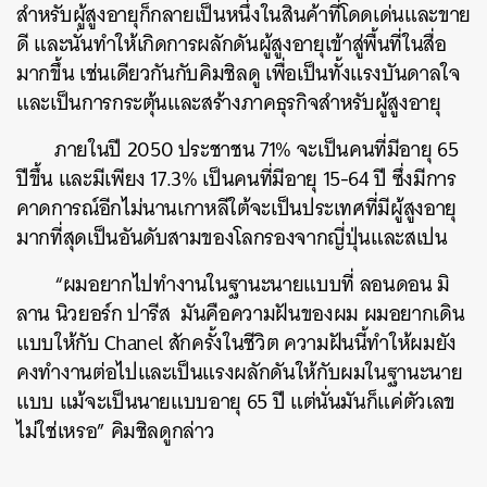
SHARE
TWEET
LINE
EMAIL
สำหรับผู้สูงอายุก็กลายเป็นหนึ่งในสินค้าที่โดดเด่นและขาย
ดี
และนั่นทำให้เกิดการผลักดันผู้สูงอายุเข้าสู่พื้นที่ในสื่อ
มากขึ้น
เช่นเดียวกันกับ
คิมชิลดู
เพื่อเป็นทั้งแรงบันดาลใจ
และเป็นการกระตุ้นและสร้างภาคธุรกิจสำหรับผู้สูงอายุ
ภายในปี
2050
ประชาชน
71% จะเป็น
คนที่มีอายุ
65
ปีขึ้น
และมีเพียง
17.3% เป็น
คนที่มีอายุ
15-64
ปี
ซึ่งมีการ
คาดการณ์อีกไม่นานเกาหลีใต้จะเป็นประเทศที่มีผู้สูงอายุ
มากที่สุดเป็นอันดับสามของโลกรองจากญี่ปุ่นและสเปน
“
ผมอยากไปทำงานในฐานะนายแบบที่
ลอนดอน
มิ
ลาน
นิวยอร์ก
ปารีส
มันคือความฝันของผม
ผมอยากเดิน
แบบให้กับ
Chanel
สักครั้งในชีวิต
ความฝันนี้ทำให้ผมยัง
คงทำงานต่อไปและเป็นแรงผลักดันให้กับผมในฐานะนาย
แบบ แม้จะเป็นนายแบบอายุ 65 ปี แต่นั่นมันก็แค่ตัวเลข
ไม่ใช่เหรอ
” คิมชิลดู
กล่าว