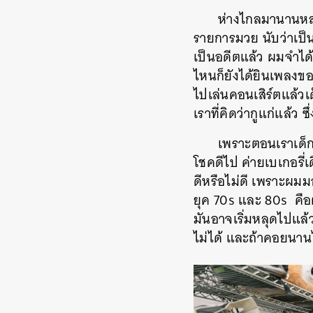
ห่างไกลมานานหลา
รายการมวย นับว่าเป็น
เป็นอดีตแล้ว ผมจำได้ว
ไหนก็ยังได้ยินเพลงขอ
ไปเล่นคอนเสิร์ตแล้วเด
เราที่คิดว่ากูแก่แล้ว 
เพราะตอนเราเด็ก 
โชคดีไป ค่ายเบเกอรี่เ
ดีหรือไม่ดี เพราะผมม
ยุค 70s และ 80s คือต
มันอาจเริ่มหลุดไปแล้ว
ไม่ได้ และถ้าคอยนานไ