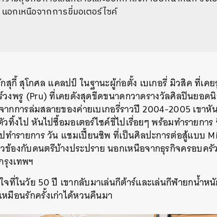
ๆ นอกเหนือจากการขี่มอเตอร์ไซค์
ักสุกี้ สุโกศล แคลปป์ ในฐานะผู้ก่อตั้ง เบเกอรี่ มิวสิค ที่เคยรุ
าร์วงพรู (Pru) ที่เคยดังสุดขีดขนาดกวาดรางวัลศิลปินยอด
จากการล่มสลายของค่ายเบเกอรี่ราวปี 2004-2005 เขาหั
ตัวทิ้งไป หันไปซื้อมอเตอร์ไซค์ขี่ไปเรื่อยๆ พร้อมทำรายการ ซ
ไปทำรายการ
วัน แชมเปี้ยนชิพ ที่เป็นศิลปะการต่อสู้แบบ
Mi
กี่ยวข้องกับดนตรีบ้างประปราย นอกเหนือจากธุรกิจครอบครัวท
กรุงเทพฯ
กใจที่ในวัย 50 ปี เขากลับมาเล่นกีต้าร์และเล่นกีฬายกน้ำ
ึกเหมือนรักครั้งเก่าได้หวนคืนมา