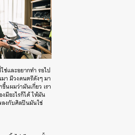
่งที่ใช่และอยากทำ รอไป
านมา มีวงดนตรีดังๆ มา
ึ้นผมว่ามันเกี่ยว เรา
งมีอะไรก็ได้ ให้มัน
พลงกับศิลปินมันใช่