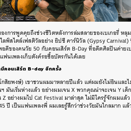
SHARE
TWEET
LINE
EMAIL
งการพูดคุยถึงช่วงชีวิตหลังการล่มสลายของเบเกอรี่ หลุมด
ไลฟ์สไตล์เฟสติวัลอย่าง
ยิปซี คาร์นิวัล (Gypsy Carnival) 
ีของคนวัย 50 กับคอนเสิร์ต B-Day ที่อดีตศิลปินค่ายเ
ึ่งแฟนเพลงเก็บตังค์รอซื้อบัตรกันได้เลย
ามีคอนเสิร์ต B-day อีกครั้ง
โกสิยพงษ์) เขาชวนผมมาหลายปีแล้ว แต่ผมยังไม่อินและไม่พ
จนฯ มันเริ่มห่างแล้ว อย่างผมเจน X พวกคุณน่าจะเจน Y เด็ก
Z อย่างผมไป Cat Festival มาล่าสุด ไม่มีใครรู้จักผมแล้ว 
5 ปี เป็นแฟนเพลงพี่ ผมเลยรู้สึกว่าช่วงวัยมันไกลมาก แล้ว