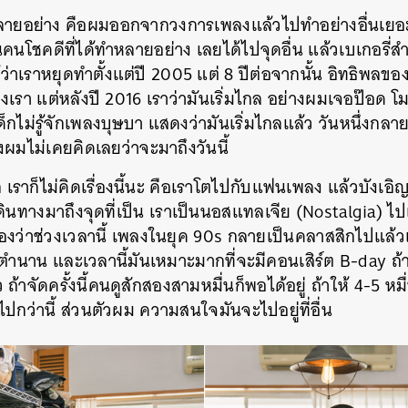
ยอย่าง คือผมออกจากวงการเพลงแล้วไปทำอย่างอื่นเยอะ 
คนโชคดีที่ได้ทำหลายอย่าง เลยได้ไปจุดอื่น แล้วเบเกอรี่ส
่าเราหยุดทำตั้งแต่ปี 2005 แต่ 8 ปีต่อจากนั้น อิทธิพลของ
งเรา แต่หลังปี 2016 เราว่ามันเริ่มไกล อย่างผมเจอป๊อด โม
็กไม่รู้จักเพลงบุษบา แสดงว่ามันเริ่มไกลแล้ว วันหนึ่งกลา
ซึ่งผมไม่เคยคิดเลยว่าจะมาถึงวันนี้
เราก็ไม่คิดเรื่องนี้นะ คือเราโตไปกับแฟนเพลง แล้วบังเอิ
ดินทางมาถึงจุดที่เป็น
เราเป็นนอสแทลเจีย (Nostalgia)
ไป
องว่าช่วงเวลานี้ เพลงในยุค 90s กลายเป็นคลาสสิกไปแล้วเห
ำนาน และเวลานี้มันเหมาะมากที่จะมีคอนเสิร์ต B-day ถ้า
 ถ้าจัดครั้งนี้คนดูสักสองสามหมื่นก็พอได้อยู่ ถ้าให้ 4-5 ห
ปกว่านี้ ส่วนตัวผม ความสนใจมันจะไปอยู่ที่อื่น