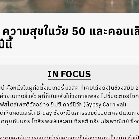
ศล ความสุขในวัย 50 และคอนเ
ีนี้
IN FOCUS
ป์ คือหนึ่งในผู้ก่อตั้งเบเกอรี่ มิวสิค ที่เคยโด่งดังในช่วงสมัย 2
่ายเบเกอรี่แล้ว สุกี้ก็หันหลังให้วงการเพลง ไปขี่มอเตอร์ไซ
ฟ์สไตล์เฟสติวัลอย่าง
ยิปซี คาร์นิวัล (Gypsy Carnival)
ะได้เห็นคอนเสิร์ต B-day ซึ่งจะเป็นการรวมตัวอดีตศิลปินเบเกอรี
พูดคุยกับ
บอย โกสิยพงษ์และสมเกียรติ อริยะชัยพาณิชย์ ซึ่งค
มีความสุขกับการเล่นกีต้าร์และออกกำลังกายยกน้ำหนัก ซึ่งเป