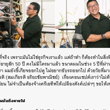
ที่จริง เพราะมันไม่ใช่ธุรกิจเราแล้ว แต่ถ้าทำ ก็ต้องทำในสิ
่อายุสัก 50 ปี คงไม่มีใครมาแล้ว ขนาดผมในช่วง 5 ปีที่ผ่
า ผมยังขี้เกียจออกไปดู ไม่อยากขับรถออกไป ด้วยวัยที่มากข
 (สมเกียรติ อริยะชัยพาณิชย์) เรื่องคอนเซปต์เราว่าไม่ต้อ
นียน ไม่จำเป็นต้องจ้างครีเอทีฟให้เปลืองตังค์เปล่าๆ ขอให้เ
มันถึงหายไป