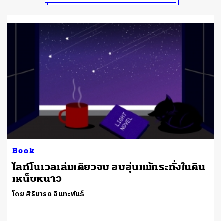
Book
ไลท์โนเวลเล่มเดียวจบ อบอุ่นแม้กระทั่งในคืน
เหน็บหนาว
โดย สิรินารถ อินทะพันธ์