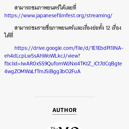
สามารถชมภาพยนตร์ได้เลยที่
https://www.japanesefilmfest.org/streaming/
สามารถชมรายชื่อภาพยนตร์และเรื่องย่อทั้ง 12 เรื่อง
ค้นหา
ได้ที่
SHARE
TWEET
LINE
EMAIL
https://drive.google.com/file/d/1E1EbdPl1INA-
eh4dLcpLwSsAhWoWLkcJ/view?
fbclid=IwAR0xSS9QufomWJNxi4TKtZ_iCt7dCqBgte
4wgZOMWaLfTmJSiBgg3bO2FuA
AUTHOR