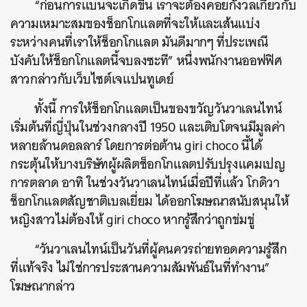
“ก่อนการแบนจะเกิดขึ้น เราจะต้องคอยกังวลเกี่ยวกับ
ความเหมาะสมของช็อกโกแลตที่จะให้และเส้นแบ่ง
ระหว่างคนที่เราให้ช็อกโกแลต มันดีมากๆ ที่ประเพณี
บังคับให้ช็อกโกแลตนี้จบลงซะที” หนึ่งพนักงานออฟฟิศ
สาวกล่าวกับเว็บไซต์เจแปนทูเดย์
ทั้งนี้ การให้ช็อกโกแลตเป็นของขวัญวันวาเลนไทน์
เริ่มต้นที่ญี่ปุ่นในช่วงกลางปี ​​1950 และเติบโตจนมีมูลค่า
หลายล้านดอลลาร์ โดยการต่อต้าน giri choco นี้ได้
ค้นหา
กระตุ้นให้บางบริษัทผู้ผลิตช็อกโกแลตปรับปรุงแคมเปญ
SHARE
TWEET
LINE
EMAIL
การตลาด อาทิ ในช่วงวันวาเลนไทน์เมื่อปีที่แล้ว โกดิวา
ช็อกโกแลตสัญชาติเบลเยี่ยม ได้ออกโฆษณาสนับสนุนให้
หญิงสาวไม่ต้องให้ giri choco หากรู้สึกว่าถูกข่มขู่
“วันวาเลนไทน์เป็นวันที่ผู้คนควรถ่ายทอดความรู้สึก
ที่แท้จริง ไม่ใช่การประสานความสัมพันธ์ในที่ทำงาน”
โฆษณากล่าว