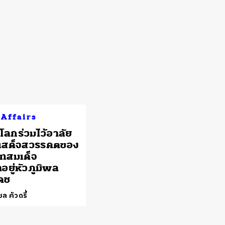
 Affairs
่วโลกร่วมไว้อาลัย
รเสด็จสวรรคตของ
ทสมเด็จ
อยู่หัวภูมิพล
ดช
ล คัวดรี้