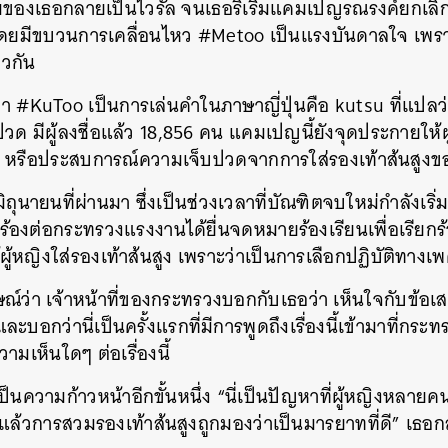
มของเธอกลายเป็นไวรัล จนเธอริเริ่มแคมเปญรณรงค์ยกเลิกกฎ
 โดยมีขบวนการเคลื่อนไหว #Metoo เป็นแรงบันดาลใจ เพราะรู
วกัน
ว่า #KuToo เป็นการเล่นคำในภาษาญี่ปุ่นคือ kutsu ที่แปลว
ปวด มีผู้ลงชื่อแล้ว 18,856 คน แคมเปญนี้ยังจุดประกายให
 หรือประสบการณ์ความเจ็บปวดจากการใส่รองเท้าส้นสูงข
 3 มิถุนายนที่ผ่านมา ซึ่งเป็นช่วงเวลาที่บัณฑิตจบใหม่กำลังเร
คำร้องต่อกระทรวงแรงงานได้ยื่นจดหมายร้องเรียนเพื่อเรียก
้ผู้หญิงใส่รองเท้าส้นสูง เพราะว่าเป็นการเลือกปฏิบัติทางเ
ษณ์ว่า เจ้าหน้าที่ของกระทรวงบอกกับเธอว่า เห็นใจกับข้อ
ละบอกว่านี่เป็นครั้งแรกที่มีการพูดถึงเรื่องนี้เข้ามาที่กระ
มเห็นใดๆ ต่อเรื่องนี้
เป็นความก้าวหน้าอีกขั้นหนึ่ง “นี่เป็นปัญหาที่ผู้หญิงหลายคนเ
ปแล้วการสวมรองเท้าส้นสูงถูกมองว่าเป็นมารยาทที่ดี” เธ