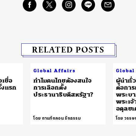
RELATED POSTS
Global Affairs
Global
เยื่อ
ทำไมคนไทยต้องสนใจ
ผู้นำทั
ั้งแรก
การเลือกตั้ง
ต่อกา
ประธานาธิบดีสหรัฐฯ?
พระบา
พระเจ้า
อดุลยเ
โดย กานท์กลอน รักธรรม
โดย วรรษช