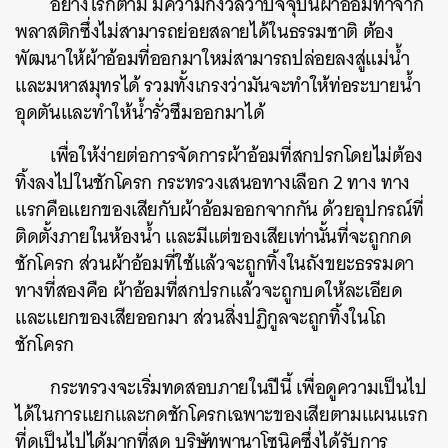
อย่างไรก็ตาม มีความกังวลว่าปัจจุบันผ้าอ้อมทำจาก
พลาสติกซึ่งไม่สามารถย่อยสลายได้ในธรรมชาติ ต้อง
พัฒนาให้ผ้าอ้อมที่ออกมาใหม่สามารถปล่อยลงสู่แม่น้ำ
และมหาสมุทรได้ รวมทั้งเกรงว่ามันจะทำให้ท่อระบายน้ำ
อุดตันและทำให้น้ำรั่วซึมออกมาได้
เพื่อให้ง่ายต่อการจัดการผ้าอ้อมที่สกปรกโดยไม่ต้อง
ทิ้งลงไปในชักโครก กระทรวงเสนอทางเลือก 2 ทาง ทาง
แรกคือแยกของเสียกับผ้าอ้อมออกจากกัน ด้วยอุปกรณ์ที่
ติดตั้งภายในห้องน้ำ และมีแต่ของเสียเท่านั้นที่จะถูกกด
ชักโครก ส่วนผ้าอ้อมที่ใช้แล้วจะถูกทิ้งในถังขยะธรรมดา
ทางที่สองคือ ผ้าอ้อมที่สกปรกแล้วจะถูกบดให้ละเอียด
และแยกของเสียออกมา ส่วนสิ่งปฏิกูลจะถูกทิ้งในโถ
ชักโครก
กระทรวงจะเริ่มทดสอบภายในปีนี้ เพื่อดูความเป็นไป
ค้นหา
ได้ในการแยกและกดชักโครกเฉพาะของเสียตามแผนแรก
SHARE
TWEET
LINE
EMAIL
ที่ดูเป็นไปได้มากที่สุด บริษัทพานาโซนิคซึ่งได้รับการ