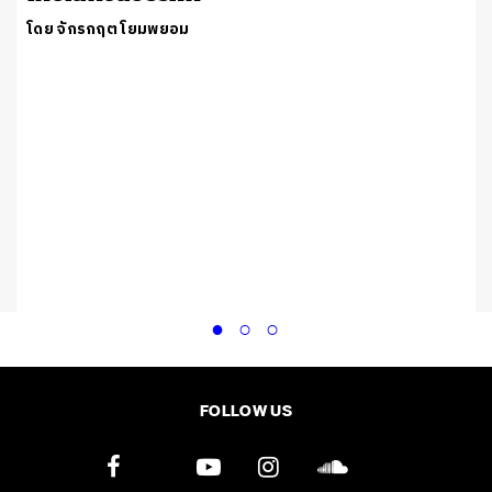
โดย จักรกฤต โยมพยอม
FOLLOW US