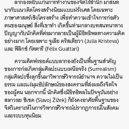
ลากองหยิบแก่นการทำงานของจิตไร้สำนึก มาสนท
นากับแนวคิดโครงสร้างนิยมแบบฝรั่งเศส โดยเฉพาะ
ภาษาศาสตร์เชิงโครงสร้าง เพื่อทำความเข้าใจการก่อตัว
ตนของมนุษย์ สิ่งที่เขาทำ เกิดขึ้นท่ามกลางบทสนทนาทาง
ปัญญากับนักคิดที่ต่อมากลายเป็นผู้มีอิทธิพลทางความคิด
อย่างมาก โดยเฉพาะ จูเลีย คริสเตียวา (Julia Kristeva)
และ ฟิลิกซ์ กัตตารี (Félix Guattari)
ความคิดฟรอยด์แบบลากองยังเป็นพื้นฐานสำคัญ
ของการก่อเกิดกลุ่มศิลปะแบบเหนือจริง (Surrealism)
กลุ่มศิลปะซึ่งลุกขึ้นมาวิพากษ์วิจารณ์อำนาจ ความไม่เป็น
ธรรม และแง่มุมอัปลักษณ์ของสงครามที่ส่งผลถึงจิตใจ
ของผู้คน นอกจากนี้ นักคิดซึ่งมีอิทธิพลในปัจจุบันอย่าง
สลาวอย ชิเชค (Slavoj Žižek) ก็ยังคงอาศัยพื้นฐานของ
จิตวิเคราะห์ในการวิพากษ์วิจารณ์ปรากฏการณ์ในสังคม
และระบบทุนนิยม