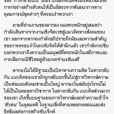
ของ ‘การกลายเป็น’ นี่เอง เป็นสิ่งที่เปิดพรมแดนใหม่ของ
การก่อร่างสร้างตัวตนให้เป็นอิสระจากพันธนาการทาง
อุดมการณ์ชุดต่างๆ ที่ครอบงำพวกเรา
ยามที่อ่านงานของลากอง ผมตระหนักอยู่เสมอว่า
กำลังเดินทางจากงานเชิงจิตเวชสู่แนวคิดทางสังคมของ
เขา นอกจากลากองกำลังอภิปรายถึงนัยและความสำคัญ
ของการครอบงำในระดับจิตใต้สำนึกแล้ว เขากำลังกระซิบ
บอกพวกเราถึงความเป็นมนุษย์ที่ตระหนักในเสรีภาพและ
การเลือกจะมีชีวิตอยู่ด้วยเจตจำนงอันเสรี
ลากองไม่ได้มีฐานะเป็นบิดาทางความคิด ในทางกลับ
กัน แนวคิดของเขามักถูกหยิบยกขึ้นไปสู่การวิพากษ์ความ
เป็นพ่อและสังคมชายเป็นใหญ่ ลากองในสมัยรุ่งโรจน์ไม่
ได้เป็นไอดอลทางวิชาการ ในทางกลับกัน แนวคิดส่วนมาก
ของเขา เกิดขึ้นบนฐานของการวิพากษ์และทำความเข้าใจ
‘ตัวตน’ ในอุดมคติ ในฐานะสิ่งที่ตามหลอกหลอนและส่ง
อิทธิผลต่อการสร้างซับเจ็กต์