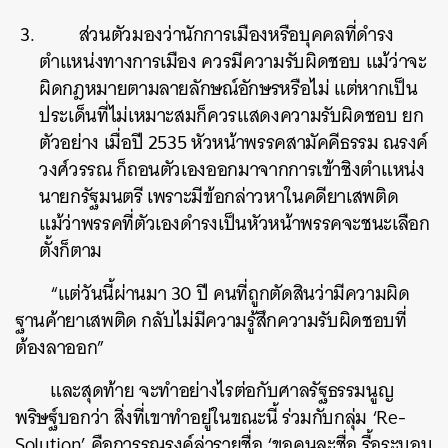
ส่วนตัวมองว่านักการเมืองหรือบุคคลที่ดำรง
ตำแหน่งทางการเมือง ควรมีความรับผิดชอบ แม้ว่าจะ
ผิดกฎหมายตามลายลักษณ์อักษรหรือไม่ แต่หากเป็น
ประเด็นที่ไม่เหมาะสมก็ควรแสดงความรับผิดชอบ ยก
ตัวอย่าง เมื่อปี 2535 หัวหน้าพรรคสามัคคีธรรม ณรงค์
วงศ์วรรณ ก็ถอนตัวเองออกมาจากการเข้าชิงตำแหน่ง
นายกรัฐมนตรี เพราะมีข้อกล่าวหาในคดียาเสพติด
แม้ว่าพรรคที่ตัวเองดำรงเป็นหัวหน้าพรรคจะชนะเลือก
ตั้งก็ตาม
“แต่วันนี้ผ่านมา 30 ปี คนที่ถูกตัดสินว่ามีความผิด
ฐานค้ายาเสพติด กลับไม่มีความรู้สึกความรับผิดชอบที่
ค้นหา
ต้องลาออก”
SHARE
TWEET
LINE
EMAIL
และสุดท้าย จะทำอย่างไรต่อกับศาลรัฐธรรมนูญ
พริษฐ์บอกว่า สิ่งที่เขาทำอยู่ในขณะนี้ ร่วมกับกลุ่ม ‘Re-
Solution’ คือการรณรงค์ล่ารายชื่อ ‘ขอคนละชื่อ รื้อระบอบ