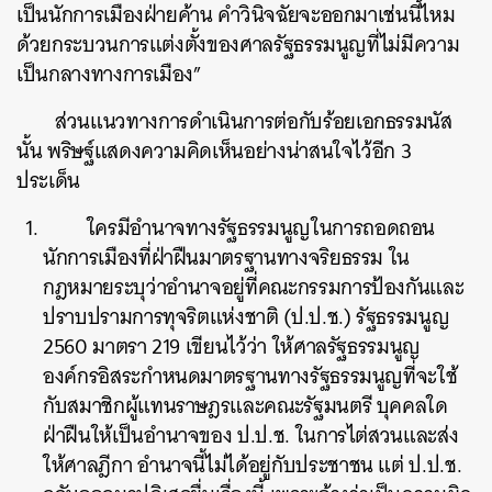
เป็นนักการเมืองฝ่ายค้าน คำวินิจฉัยจะออกมาเช่นนี้ไหม
ด้วยกระบวนการแต่งตั้งของศาลรัฐธรรมนูญที่ไม่มีความ
เป็นกลางทางการเมือง”
ส่วนแนวทางการดำเนินการต่อกับร้อยเอกธรรมนัส
นั้น พริษฐ์แสดงความคิดเห็นอย่างน่าสนใจไว้อีก 3
ประเด็น
ใครมีอำนาจทางรัฐธรรมนูญในการถอดถอน
นักการเมืองที่ฝ่าฝืนมาตรฐานทางจริยธรรม ใน
กฎหมายระบุว่าอำนาจอยู่ที่คณะกรรมการป้องกันและ
ปราบปรามการทุจริตแห่งชาติ (ป.ป.ช.) รัฐธรรมนูญ
2560 มาตรา 219 เขียนไว้ว่า ให้ศาลรัฐธรรมนูญ
องค์กรอิสระกำหนดมาตรฐานทางรัฐธรรมนูญที่จะใช้
กับสมาชิกผู้แทนราษฎรและคณะรัฐมนตรี บุคคลใด
ฝ่าฝืนให้เป็นอำนาจของ ป.ป.ช. ในการไต่สวนและส่ง
ให้ศาลฎีกา อำนาจนี้ไม่ได้อยู่กับประชาชน แต่ ป.ป.ช.