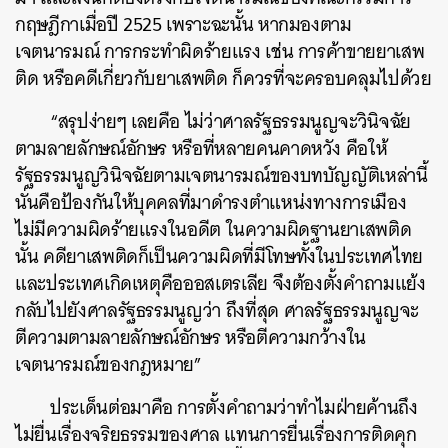
กฤษฎีกาเมื่อปี 2525 เพราะฉะนั้น หากมองตาม
เจตนารมณ์ การกระทำผิดร้ายแรง เช่น การค้าขายยาเสพ
ติด หรือคดีเกี่ยวกับยาเสพติด ก็ควรที่จะครอบคลุมไปด้วย
“สรุปง่ายๆ เลยคือ ไม่ว่าศาลรัฐธรรมนูญจะวินิจฉัย
ตามลายลักษณ์อักษร หรือที่หลายคนคาดหวัง คือให้
รัฐธรรมนูญวินิจฉัยตามเจตนารมณ์ของบทบัญญัติเหล่านี้
นั่นคือป้องกันให้บุคคลที่มาดำรงตำแหน่งทางการเมือง
ไม่มีความผิดร้ายแรงในอดีต ในความผิดฐานยาเสพติด
นั้น คดียาเสพติดก็เป็นความผิดที่มีโทษทั้งในประเทศไทย
และประเทศเกิดเหตุคือออสเตรเลีย จึงต้องตั้งคำถามแย้ง
กลับไปยังศาลรัฐธรรมนูญว่า ถึงที่สุด ศาลรัฐธรรมนูญจะ
ตีความตามลายลักษณ์อักษร หรือตีความกว้างใน
เจตนารมณ์ของกฎหมาย”
ประเด็นต่อมาคือ การตั้งคำถามว่าทำไมฝ่ายค้านถึง
ไม่ยื่นเรื่องจริยธรรมของศาล แทนการยื่นเรื่องการติดคุก