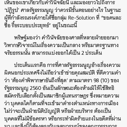
เห็นของเขาเกี่ยวกับคำวินิจฉัยนี้ และมองยาวไปถึงการ
‘ปฏิรูป’ ศาลรัฐธรรมนูญ ว่าควรมีขั้นตอนอย่างไร ในฐานะ
ผู้ที่กำลังรณรงค์ภายใต้ชื่อกลุ่ม Re-Solution ที่ “ขอคนละ
ชื่อ รื้อระบอบประยุทธ์” อยู่ในขณะนี้
พริษฐ์มองว่า คำวินัจฉัยของศาลที่หลายฝ่ายออกมา
วิพากษ์วิจารณ์ในเรื่องความเป็นกลาง หรือมาตรฐานทาง
จริยธรรมนั้น สามารถแบ่งออกได้เป็น 2 ประเด็น
ประเด็นแรกคือ การที่ศาลรัฐธรรมนูญอ้างเรื่องความ
ผิดนอกประเทศจึงไม่ถือว่าเข้าข่ายคุณสมบัติ ที่ตีความคำ
ว่า ‘ต้องคำพิพากษาอันถึงที่สุด’ ตามมาตรา 98 (10) ของ
รัฐธรรมนูญ 2560 อันเป็นลักษณะต้องห้ามมิให้ใช้สิทธิ
สมัครรับเลือกตั้งเป็นสมาชิกผู้แทนราษฎร ซึ่งหมายความ
ว่า บุคคลใดก็ตามที่จะเข้ามาดำรงตำแหน่งทางการเมือง
ไม่ว่าจะเป็นฝ่ายนิติบัญญัติ หรือฝ่ายบริหาร ต้องเป็น
บุคคลที่ไม่มีข้อครหา หรือกระทำผิดร้ายแรงในอดีตที่ผ่าน
มา และสิ่งนี้ก็ต้องตรงกับเจตนารมณ์ของคณะกรรมการ