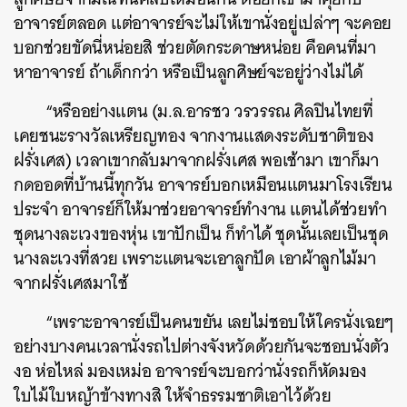
อาจารย์ตลอด แต่อาจารย์จะไม่ให้เขานั่งอยู่เปล่าๆ จะคอย
บอกช่วยขัดนี่หน่อยสิ ช่วยตัดกระดาษหน่อย คือคนที่มา
หาอาจารย์ ถ้าเด็กกว่า หรือเป็นลูกศิษย์จะอยู่ว่างไม่ได้
“หรืออย่างแตน (ม.ล.อารชว วรวรรณ ศิลปินไทยที่
เคยชนะรางวัลเหรียญทอง จากงานแสดงระดับชาติของ
ฝรั่งเศส) เวลาเขากลับมาจากฝรั่งเศส พอเช้ามา เขาก็มา
กดออดที่บ้านนี้ทุกวัน อาจารย์บอกเหมือนแตนมาโรงเรียน
ประจำ อาจารย์ก็ให้มาช่วยอาจารย์ทำงาน แตนได้ช่วยทำ
ชุดนางละเวงของหุ่น เขาปักเป็น ก็ทำได้ ชุดนั้นเลยเป็นชุด
นางละเวงที่สวย เพราะแตนจะเอาลูกปัด เอาผ้าลูกไม้มา
จากฝรั่งเศสมาใช้
“เพราะอาจารย์เป็นคนขยัน เลยไม่ชอบให้ใครนั่งเฉยๆ
อย่างบางคนเวลานั่งรถไปต่างจังหวัดด้วยกันจะชอบนั่งตัว
งอ ห่อไหล่ มองเหม่อ อาจารย์จะบอกว่านั่งรถก็หัดมอง
ใบไม้ใบหญ้าข้างทางสิ ให้จำธรรมชาติเอาไว้ด้วย