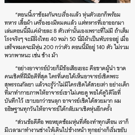
“ตอนนี้เราซ้อมกันจบเรื่องแล้ว หุ่นตัวเอกก็พร้อม
ทหาร เสื้อผ้า เครื่องธงมีหมดแล้ว แต่ทหารที่เอาออกมา
เล่นตอนนี้มีแค่ฝ่ายละ 8 ตัวเท่านั้นเองเพราะที่ไม่มี ถ้าเต็ม
โรงจริงๆ จะมีฝั่งไทย 40 พม่า 50 นี่มีผ้าเป็นพับรออยู่ เมื่อ
เสร็จหมดจะมีหุ่น 200 กว่าตัว ตอนนี้มีอยู่ 140 ตัว ไม่รวม
พวกพาหนะ เช่น ช้าง ม้า
“อย่างอาจารย์ป่วยก็มีข้อเสียเยอะ คือขาดผู้นำ ขาด
คนเชิดที่ฝีมือดีที่สุด ใครที่เคยได้เห็นอาจารย์เชิดพระ
สุพรรณกัลยา แล้วจะรู้ว่าไม่มีใครเชิดได้สวยเท่า อย่างเด็ก
ที่มาทำกายภาพให้อาจารย์เขาไม่เคยดู พอได้ดูวิดีโอที่
บันทึกไว้ เขาบอกว่าขนลุก อาจารย์เชิดได้สวยมาก ผม
อธิษฐานทุกวันให้อาจารย์ได้กลับมาเชิดหุ่นอีกครั้ง
“ส่วนข้อดีคือ พอหยุดซ้อมหุ่นที่ต้องทำทุกเดือน เราก็
มีเวลามาทำงานช่างให้เดินไปข้างหน้า ทุกอย่างก็เริ่มขยับ