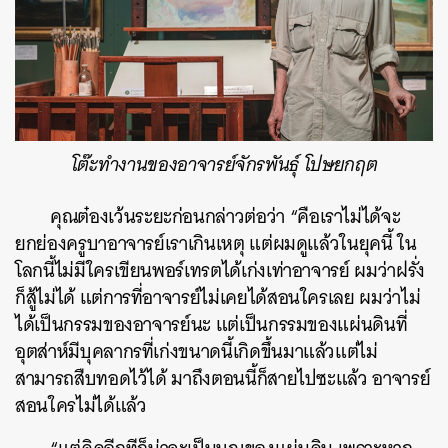
โต๊ะทำงานของอาจารย์จักรพันธ์ุ โปษยกฤต
คุณต๋องเว้นระยะก่อนกล่าวต่อว่า “คือเราไม่ได้จะ
ยกย่องครูบาอาจารย์เราเกินเหตุ แต่ผมดูแล้วในยุคนี้ ใน
โลกนี้ไม่มีใครเขียนพอร์เทรตได้เก่งเท่าอาจารย์ ผมว่าฝรั่ง
ก็สู้ไม่ได้ แต่การที่อาจารย์ไม่เคยได้สอนใครเลย ผมว่าไม่
ได้เป็นกรรมของอาจารย์นะ แต่เป็นกรรมของแผ่นดินที่
อุตส่าห์มีบุคลากรที่เก่งขนาดนี้เกิดขึ้นมาแล้วแต่ไม่
สามารถสืบทอดไว้ได้ มาถึงตอนนี้ก็สายไปซะแล้ว อาจารย์
สอนใครไม่ได้แล้ว