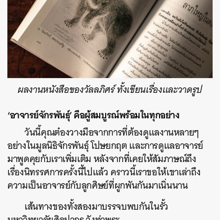
ผลงานหนังสือของวัลลภิศร์ ทั้งเขียนเรื่องและวาดรูป
‘อาจารย์จักรพันธ์ุ’ คือผู้สมบูรณ์พร้อมในทุกอย่าง
วันนี้คุณต๋องวางมือจากการที่ต้องดูแลงานหลายๆ
อย่างในมูลนิธิจักรพันธุ์ โปษยกฤต และการดูแลอาจารย์
มาพูดคุยกับเราเพิ่มเติม หลังจากที่เคยให้สัมภาษณ์ถึง
เรื่องนิทรรศการครั้งนี้ไปแล้ว คราวนี้เราขอให้เขาเล่าถึง
ความเป็นอาจารย์กับลูกศิษย์ที่ผูกพันกันมาเนิ่นนาน
เส้นทางของทั้งสองมาบรรจบพบกันในรั้ว
มหาวิทยาลัยศิลปากร วังท่าพระ