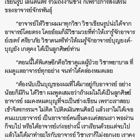
เขียนรูป เล่นดนตรี รวมถึงงานช่าง ก็เพราะการส่งเสริม
ของอาจารย์จักรพันธ์ุ
SHARE
TWEET
LINE
EMAIL
“อาจารย์ให้วิชาผมมาทุกวิชา วิชาเขียนรูปน่ะได้จาก
อาจารย์โดยตรง โดยอ้อมก็มีวิชามวยที่ทำให้เรารู้จักอาจาร
ย์เขตร์ ศรียาภัย วิชาดนตรีทำให้ผมรู้จักอาจารย์บุญยงค์-
บุญยัง เกตุคง ได้เป็นลูกศิษย์ท่าน
“ตอนนี้ได้พิเศษอีกคือวิชาดูแลผู้ป่วย วิชาพยาบาล ที่
ผมดูแลอาจารย์ทุกอย่าง จนทำได้คล่องหมดเลย
“ต้องนับเป็นบุญของผมที่ได้มาอยู่กับอาจารย์ อย่าง
น้อยก็มีกิน ได้วิชา ผมพูดเสมอว่าถ้าผมไม่ได้เป็นลูกศิษย์
อาจารย์ ผมคงหมดบุญที่จะเป็นช่างเขียน เพราะเราสอบ
เข้าจิตรกรรมฯ ไม่ติด ไปติดมัณฑนศิลป์ แล้วเราไม่ได้เจอ
คนแบบอาจารย์ เป็นอาจารย์คนอื่นคงแค่สอนเรา พอผ่าน
ก็จบไป หรือได้อาจารย์เก่งอย่างนี้ เราเรียนด้วยแต่จบไป
แล้วไม่ได้มาทำอะไรกับอาจารย์ วิชาเราก็ไม่งอกเงย เราคง