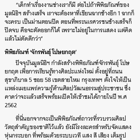
“เด็กทำเรื่องงานช่างเราก็มี ต่อไปถ้าพิพิธภัณฑ์ของ
มูลนิธิฯ สร้างเสร็จ เราจะต้องหาที่เขียนฉากช้างอีก 1 ฉากก็
จะครบ เป็นม่านตอนปิด ตอนที่พระนเรศวรชนช้างเสร็จก็
ปิดจบ คือจะตัดออกก็ได้ เพราะไม่อยู่ในการแสดง แต่คิด
แล้วไม่ตัดดีกว่า”
พิพิธภัณฑ์ ‘จักรพันธ์ุ โปษยกฤต’
ปัจจุบันมูลนิธิฯ กำลังสร้างพิพิธภัณฑ์จักรพันธุ์ โปษ
ยกฤต เพื่อการเรียนรู้ทางศิลปะแห่งใหม่ ตั้งอยู่ที่ถนน
สุขาภิบาล 5 ซอย 58 เขตสายไหม กรุงเทพฯ ตั้งใจให้เป็น
แหล่งเผยแพร่ความรู้ด้านศิลปวัฒนธรรมสู่ประชาชน ซึ่ง
คาดว่าจะแล้วเสร็จพร้อมเปิดให้เข้าชมได้ภายในปี พ.ศ
2562
ที่นี่นอกจากจะเป็นพิพิธภัณฑ์ถาวรที่รวบรวมศิลป
วัตถุสำคัญของชาติไว้แล้ว ยังมีโรงละครสำหรับจัดแสดง
หุ่นกระบอก ที่พร้อมด้วยระบบเวที แสง สี เสียง เต็มรูป