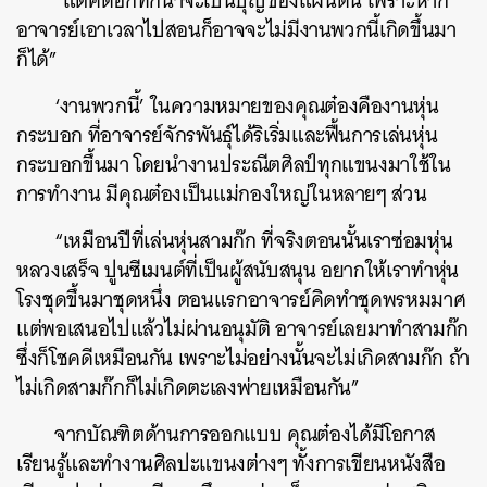
“แต่คิดอีกทีก็น่าจะเป็นบุญของแผ่นดิน เพราะหาก
อาจารย์เอาเวลาไปสอนก็อาจจะไม่มีงานพวกนี้เกิดขึ้นมา
ก็ได้”
‘งานพวกนี้’ ในความหมายของคุณต๋องคืองานหุ่น
กระบอก ที่อาจารย์จักรพันธ์ุได้ริเริ่มและฟื้นการเล่นหุ่น
กระบอกขึ้นมา โดยนำงานประณีตศิลป์ทุกแขนงมาใช้ใน
การทำงาน มีคุณต๋องเป็นแม่กองใหญ่ในหลายๆ ส่วน
“เหมือนปีที่เล่นหุ่นสามก๊ก ที่จริงตอนนั้นเราซ่อมหุ่น
หลวงเสร็จ ปูนซีเมนต์ที่เป็นผู้สนับสนุน อยากให้เราทำหุ่น
โรงชุดขึ้นมาชุดหนึ่ง ตอนแรกอาจารย์คิดทำชุดพรหมมาศ
แต่พอเสนอไปแล้วไม่ผ่านอนุมัติ อาจารย์เลยมาทำสามก๊ก
ซึ่งก็โชคดีเหมือนกัน เพราะไม่อย่างนั้นจะไม่เกิดสามก๊ก ถ้า
ไม่เกิดสามก๊กก็ไม่เกิดตะเลงพ่ายเหมือนกัน”
จากบัณฑิตด้านการออกแบบ คุณต๋องได้มีโอกาส
เรียนรู้และทำงานศิลปะแขนงต่างๆ ทั้งการเขียนหนังสือ
ค้นหา