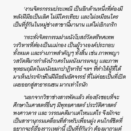
‘งานจิตรกรรมประเพณี เป็นอีกด้านหนึ่งที่ต๋องมี
พลังฝีมือเป็นเลิศ ไม่มีใครเทียบ และไม่เหมือนใคร
เป็นที่รู้กันในหมู่ช่างสาขานี้มานาน แต่ไม่เอิกเกริก
‘กระทั่งจิตรกรรมฝาผนังโบสถ์วัดตรีทศเทพ
วรวิหารที่ต๋องเป็นแม่กอง เป็นผู้วางองค์ประกอบ
ทั้งหมด และร่างภาพสำคัญๆ ทั้งสิ้น เช่น ภาพพญา
วสวัตตีมารกำลังน้าวศรในผนังมารผจญ และภาพ
พุทธนฤมิตในผนังยมกปาฏิหาริย์ ฯลฯ ที่ทำให้ผู้ที่ได้
มาเห็นประจักษ์ในฝีมืออันอัศจรรย์ ที่ไม่ค่อยเป็นที่เปิด
เผยออกสู่สาธารณชน มากเท่าไรนัก
‘นอกจากวิชาช่างสารพัดแล้ว ต๋องยังชอบที่จะ
ศึกษาในศาสตร์อื่นๆ มีพุทธศาสตร์ ประวัติศาสตร์
พงศาวดาร และ วรรณคดีมาแต่ไหนแต่ไร จึงมักจะ
เป็นสารานุกรมเคลื่อนที่สำหรับเพื่อนฝูง คนใกล้ชิดที่
อยากจะรู้เรื่องราวเหล่านี้ เป็นที่รู้กันว่า ต้องมาถามต๋