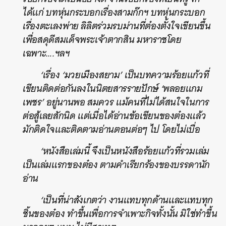
ได้แก่ บทหุ่นกระบอกเรื่องสามก๊กฯ บทหุ่นกระบอก
เรื่องตะเลงพ่าย ลิลิตร่วมรบม่านที่ต๋องตั้งใจเขียนขึ้น
เพื่อสดุดีสมเด็จพระเจ้าตากสิน มหาราชโดย
เฉพาะ….ฯลฯ
‘เรื่อง ‘มวยเมืองสยาม’ เป็นบทความร้อยแก้วที่
เขียนติดต่อกันลงในนิตยสารรายปักษ์ ‘พลอยแกม
เพชร’ อยู่นานพอ สมควร แม้คนที่ไม่ได้สนใจในการ
ต่อสู้เลยสักนิด แต่เมื่อได้อ่านข้อเขียนของต๋องแล้ว
มักติดใจและติดตามอ่านตอนต่อๆ ไป โดยไม่เบื่อ
‘หนังสือเล่มนี้ จึงเป็นหนังสือร้อยแก้วที่รวมเล่ม
เป็นเล่มแรกของต๋อง ตามคำเรียกร้องของบรรดานัก
อ่าน
‘เป็นที่น่าสังเกตว่า งานแทบทุกด้านและแทบทุก
ชิ้นของต๋อง ทำขึ้นเพื่อการจำเพาะกิจทั้งนั้น มิใช่ทำขึ้น