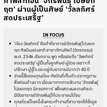
ภาพสะท้อน ‘จักรพันธ์ุ โปษยก
ฤต’ ผ่านผู้เป็นศิษย์ ‘วัลลภิศร์
สดประเสริฐ’
IN FOCUS
‘ต๋อง วัลลภิศร์’ คือคำที่อาจารย์จักรพันธุ์ โปษยก
ฤต ศิลปินแห่งชาติ สาขาทัศนศิลป์ (จิตรกรรม)
พ.ศ. 2546 เรียกขาน พูด หรือเอ่ยถึง ‘วัลลภิศร์
สดประเสริฐ’ ผู้เป็นทั้งลูกศิษย์ ผู้ช่วย เลขาฯ ที่
ปรึกษา ผู้รู้ใจ และอยู่กับอาจารย์มากว่า 40 ปี
ช่วงนี้ชื่อของคุณต๋อง-ศิลปินที่เก็บตัว ปรากฏตาม
สื่อค่อนข้างมาก เนื่องมาจากการจัดงาน ‘จักรพันธุ์
โปษยกฤต นิทรรศการ’ เพื่อแสดงผลงานศิลปะ
ฝีมืออาจารย์จักรพันธุ์ให้ประชาชนได้ชม
คุณต๋องเป็นหนึ่งในคณะทำงานที่สามารถให้ข้อมูล