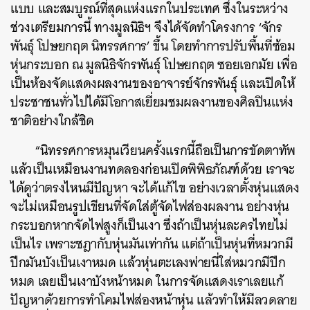
แบบ และสมบูรณ์ที่สุดแห่งแรกในประเทศ ซึ่งในระหว่าง
ช่วงเตรียมการนี้ ทางมูลนิธิฯ จึงได้จัดทำโครงการ ‘จักร
พันธุ์ โปษยกฤต นิทรรศการ’ ขึ้น โดยทำการปรับพื้นที่ซ้อม
หุ่นกระบอก ณ มูลนิธิจักรพันธุ์ โปษยกฤต ซอยเอกมัย เพื่อ
เป็นห้องจัดแสดงผลงานของอาจารย์จักรพันธุ์ และเปิดให้
ประชาชนทั่วไปได้มีโอกาสเยี่ยมชมผลงานของศิลปินแห่ง
ชาติอย่างใกล้ชิด
“นิทรรศการหมุนเวียนครั้งแรกนี้ถือเป็นการขัดตาทัพ
แล้วเป็นเหมือนงานทดลองก่อนเปิดพิพิธภัณฑ์ด้วย เราจะ
ได้ดูว่าตรงไหนมีปัญหา จะได้แก้ไข อย่างเวลาตั้งหุ่นแสดง
จะไม่เหมือนรูปเขียนที่จัดใส่ตู้จัดไฟส่องผลงาน อย่างหุ่น
กระบอกหากจัดไฟสูงก็เป็นเงา ซึ่งถ้าเป็นหุ่นละครไทยไม่
เป็นไร เพราะชฎากับหุ่นมันเท่ากัน แต่ถ้าเป็นหุ่นที่หมวกมี
ปีกมันบังเป็นเงาหมด แล้วหุ่นตะเลงพ่ายนี่ใส่หมวกมีปีก
หมด เลยเป็นเงาบังหน้าหมด ในการจัดแสดงเราเลยแก้
ปัญหาด้วยการทำโคมไฟส่องหน้าหุ่น แล้วทำให้มีลวดลาย