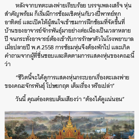
หลังจากบทตะเลงพ่ายเรียบร้อย บรรจุเพลงเสร็จ หุ่น
สำคัญพร้อม ก็เริ่มมีการซ้อมเชิดหุ่นกับวงปี่พาทย์ทุก
อาทิตย์ และเปิดให้ผู้สนใจเข้าชมการฝึกซ้อมที่จัดขึ้นที่
บ้านของอาจารย์จักรพันธุ์มาอย่างต่อเนื่องเป็นเวลาหลาย
ปี จนกระทั่งอาจารย์ต้องเข้ารับการรักษาตัวในโรงพยาบาล
เมื่อปลายปี พ.ศ.2558 การซ้อมหุ่นจึงต้องพักไป และเกิด
คำถามจากผู้ที่ชื่นชอบและติดตามการแสดงหุ่นของคณะนี้
ว่า
“ชีวิตนี้จะได้ดูการแสดงหุ่นกระบอกเรื่องตะเลงพ่าย
ของคณะจักรพันธุ์ โปษยกฤต เต็มเรื่อง หรือเปล่า”
วันนี้ คุณต๋องตอบเต็มเสียงว่า “ต้องได้ดูแน่นอน”