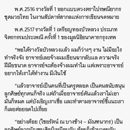
พ.ศ.2516 รางวัลที่ 1 ออกแบบดวงตราไปรษณียากร
ชุดมวยไทย ในงานสัปดาห์สากลแห่งการเขียนจดหมาย
พ.ศ.2517 รางวัลที่ 1 เหรียญทองบัวหลวง ประเภท
จิตรกรรมประเพณี ครั้งที่ 1 ของมูลนิธิธนาคารกรุงเทพ
“พอได้รางวัลบัวหลวงแล้ว ผมก็ว่างๆ งาน ไม่มีอะไร
ทำจริงจัง อาจารย์เลยจ้างผมเขียนฉากลับแล ความจริง
ฝีมือขนาด อาจารย์จะต้องจ้างผมทำไม แต่เพราะอาจารย์
อยากให้เราได้ทำงาน มีเงินใช้
“แล้วอาจารย์เป็นคนที่เป็นครูตลอด เป็นคนสนับสนุน
ลูกศิษย์ทุกคนก็จริง แต่ถ้าเผื่ออาจารย์ดันแล้วเราไม่เอา
มันก็หมด แต่บังเอิญเราเชื่อ และทำตามอาจารย์ชี้แนะเรา
ก็เลยต่อ
ยอดไปเรื่อย
“อย่างต้อย (ไชยรัตน์ ณ บางช้าง – มัณฑนากร) เป็น
ลูกศิษย์จากมัณฑนศิลป์เหมือนกัน ต้อยก็เข้ามาคุยกับ