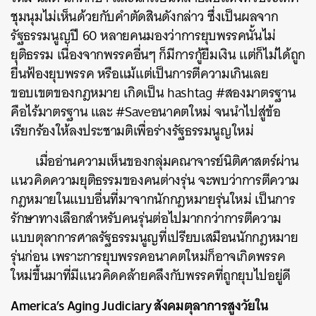
ชุมนุมไม่เห็นด้วยกับคำตัดสินดังกล่าว
ซึ่งเป็นผลจาก
รัฐธรรมนูญปี
60
หลายคนมองว่าการยุบพรรคนั้นไม่
ยุติธรรม
เนื่องจากพรรคอื่นๆ
ก็มีการกู้ยืมเงิน
แต่ก็ไม่ได้ถูก
ยื่นฟ้องยุบพรรค
หรือแม้แต่เป็นการตีความเกินเลย
ขอบเขตของกฎหมาย
เกิดเป็น
hashtag #
สองมาตรฐาน
คือไร้มาตรฐาน
และ
#Save
อนาคตใหม่
จนนำไปสู่ข้อ
เรียกร้องให้ลงประชามติเพื่อร่างรัฐธรรมนูญใหม่
เมื่ออ่านความเห็นของกลุ่มคณาจารย์นิติศาสตร์ผ่าน
แนวคิดความยุติธรรมของคนต่างรุ่น
จะพบว่าการตีความ
กฎหมายในแบบอื่นที่มาจากนักกฎหมายรุ่นใหม่
เป็นการ
รักษาทางเลือกสำหรับคนรุ่นต่อไปมากกว่าการตีความ
แบบตุลาการศาลรัฐธรรมนูญที่เปรียบเสมือนนักกฎหมาย
รุ่นก่อน
เพราะการยุบพรรคอนาคตใหม่ก็อาจเกิดพรรค
ใหม่ขึ้นมาที่มีแนวคิดคล้ายคลึงกับพรรคที่ถูกยุบไปอยู่ดี
America’s Aging Judiciary
สังคมตุลาการสูงวัยใน