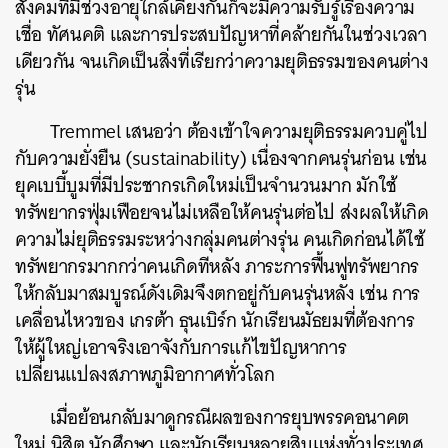
สังคมที่มีช่วงอายุใกล้เคียงกันก็จะมีความรับรู้เรื่องความ
เชื่อ
ทัศนคติ
และการประสบปัญหาที่คล้ายกันในช่วงเวลา
เดียวกัน
จนเกิดเป็นสิ่งที่เรียกว่าความยุติธรรมของคนต่าง
รุ่น
Tremmel
เสนอว่า
ต้องเข้าใจความยุติธรรมควบคู่ไป
กับความยั่งยืน
(sustainability)
เนื่องจากคนรุ่นก่อน
เช่น
ยุคเบบี้บูมที่มีประชากรเกิดใหม่เป็นจำนวนมาก
มักใช้
ทรัพยากรฟุ่มเฟือยจนไม่เหลือให้คนรุ่นต่อไป
ส่งผลให้เกิด
ความไม่ยุติธรรมระหว่างกลุ่มคนต่างรุ่น
คนเกิดก่อนได้ใช้
ทรัพยากรมากกว่าคนเกิดทีหลัง
ภาระการฟื้นฟูทรัพยากร
ให้กลับมาสมบูรณ์ดังเดิมจึงตกอยู่กับคนรุ่นหลัง
เช่น
การ
เคลื่อนไหวของ
เกรต้า
ธุนเบิร์ก
นักเรียนมัธยมที่ต้องการ
ให้ผู้ใหญ่เอาจริงเอาจังกับการแก้ไขปัญหาการ
เปลี่ยนแปลงสภาพภูมิอากาศทั่วโลก
เมื่อย้อนกลับมาดูกรณีผลของการยุบพรรคอนาคต
ใหม่
นิสิต
นักศึกษา
และนักเรียนหลายสิบแห่งทั่วประเทศ