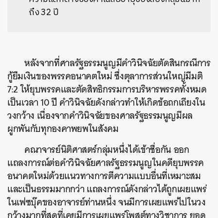
ถึง 32 ปี
หลังจากที่ศาลรัฐธรรมนูญมีคำวินิจฉัยตัดสินกรณีการ
กู้ยืมเงินของพรรคอนาคตใหม่
ซึ่งตุลาการส่วนใหญ่มีมติ
7:2
ให้ยุบพรรคและตัดสิทธิกรรมการบริหารพรรคทั้งหมด
เป็นเวลา
10
ปี
คำวินิจฉัยดังกล่าวทำให้เกิดข้อถกเถียงใน
วงกว้าง
เนื่องจากคำวินิจฉัยของศาลรัฐธรรมนูญมีผล
ผูกพันกับทุกองคาพยพในสังคม
คณาจารย์นิติศาสตร์กลุ่มหนึ่งได้เข้าชื่อกัน
ออก
แถลงการณ์ต่อคำวินิจฉัยศาลรัฐธรรมนูญในคดียุบพรรค
อนาคตใหม่ด้วยแนวทางการตีความแบบอื่นที่เหมาะสม
และเป็นธรรมมากกว่า
แถลงการณ์ดังกล่าวได้ถูกเผยแพร่
ในเฟซบุ๊คของอาจารย์ท่านหนึ่ง
จนมีการเผยแพร่ไปในวง
กว้างมากที่สุดที่เคยมีการเผยแพร่โพสต์ทางวิชาการ
ยอด