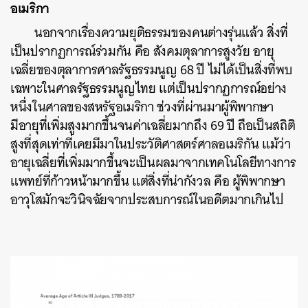
อเมริกา
นอกจากเรื่องความยุติธรรมของคนต่างรุ่นแล้ว
สิ่งที่
เป็นปรากฏการณ์ร่วมกัน
คือ
สังคมตุลาการสูงวัย
อายุ
เฉลี่ยของตุลาการศาลรัฐธรรมนูญ
68
ปี
ไม่ได้เป็นสิ่งที่พบ
เฉพาะในศาลรัฐธรรมนูญไทย
แต่เป็นปรากฏการณ์อย่าง
หนึ่งในศาลของสหรัฐอเมริกา
ช่วงที่ผ่านมาผู้พิพากษา
มีอายุที่เพิ่มสูงมากขึ้นจนค่าเฉลี่ยมากถึง
69
ปี
ถือเป็นสถิติ
สูงที่สุดเท่าที่เคยมีมาในประวัติศาสตร์ศาลอเมริกัน
แม้ว่า
อายุเฉลี่ยที่เพิ่มมากขึ้นจะเป็นผลมาจากเทคโนโลยีทางการ
แพทย์ที่ก้าวหน้ามากขึ้น
แต่สิ่งที่น่ากังวล
คือ
ผู้พิพากษา
อาวุโสมักจะวินิจฉัยจากประสบการณ์ในอดีตมากเกินไป
ค้นหา
SHARE
TWEET
LINE
EMAIL