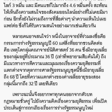
ไลก์
3
หมื่น
และ
มีคนแชร์ไปมากถึง
4.6
หมื่นครั้ง
สะท้อน
ให้เห็นถึงความสนใจของสังคมออนไลน์อย่างที่ไม่เคยมีมา
ก่อน
อีกทั้งยังไม่รวมถึงการที่สื่อต่างๆ
นำความเห็นไปเผย
แพร่ต่อ
ซึ่งก็ได้รับความสนใจอย่างมากเช่นเดียวกัน
หลายคนอาจสนใจว่า
หนึ่งในอาจารย์ที่ร่วมลงชื่อคือ
กรรมการร่างรัฐธรรมนูญปี
60
แต่สิ่งที่อยากชวนคิดต่อ
คือ
เหตุใดกลุ่มคณาจารย์นิติศาสตร์
36
คน
ซึ่งมีอายุเฉลี่ย
ของกลุ่มอยู่ที่ประมาณ
36
ปี
(
เท่าที่พยายามสืบค้นได้
)
ถึง
มีแนวทางการตีความและมุมมองเรื่องความยุติธรรมที่
แตกต่างจากตุลาการศาลรัฐธรรมนูญชุดนี้ซึ่งมีอายุเฉลี่ย
ถึง
68
ปี
โดยที่ความแตกต่างของค่าเฉลี่ยอายุของสอง
กลุ่มนี้มากถึง
32
ปี
เลยทีเดียว
เพราะฉะนั้นจึงอยากพาทุกคนออกจากตัวบท
กฎหมายชั่วครู่
ไปยังความคิดเรื่องความยุติธรรม
เพื่อเปิด
ประเด็นสู่การถกเถียงเรื่องการร่างรัฐธรรมนูญใหม่