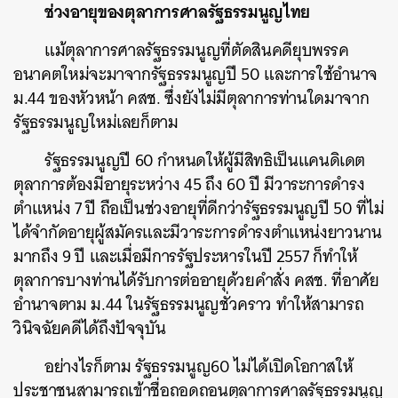
ช่วงอายุของตุลาการศาลรัฐธรรมนูญไทย
แม้ตุลาการศาลรัฐธรรมนูญที่ตัดสินคดียุบพรรค
อนาคตใหม่จะมาจากรัฐธรรมนูญปี
50
และการใช้อำนาจ
ม
.44
ของหัวหน้า
คสช
.
ซึ่งยังไม่มีตุลาการท่านใดมาจาก
รัฐธรรมนูญใหม่เลยก็ตาม
รัฐธรรมนูญปี
60
กำหนดให้ผู้มีสิทธิเป็นแคนดิเดต
ตุลาการต้องมีอายุระหว่าง
45
ถึง
60
ปี
มีวาระการดำรง
ตำแหน่ง
7
ปี
ถือเป็นช่วงอายุที่ดีกว่ารัฐธรรมนูญปี
50
ที่ไม่
ได้จำกัดอายุผู้สมัครและมีวาระการดำรงตำแหน่งยาวนาน
มากถึง
9
ปี
และเมื่อมีการรัฐประหารในปี
2557
ก็ทำให้
ตุลาการบางท่านได้รับการต่ออายุด้วยคำสั่ง
คสช
.
ที่อาศัย
อำนาจตาม
ม
.44
ในรัฐธรรมนูญชั่วคราว
ทำให้สามารถ
วินิจฉัยคดีได้ถึงปัจจุบัน
อย่างไรก็ตาม
รัฐธรรมนูญ
60
ไม่ได้เปิดโอกาสให้
ประชาชนสามารถเข้าชื่อถอดถอนตุลาการศาลรัฐธรรมนูญ