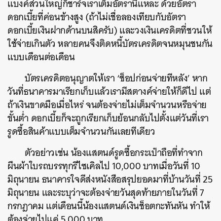
แบงค์ส่วนใหญ่ก็ชาร์จเราเต็มอัตรานี่แหละ ด้วยอัตรา
ดอกเบี้ยที่ค่อนข้างสูง (ถ้าไม่เชื่อลองเทียบกับอัตรา
ดอกเบี้ยเงินฝากด้านบนสิครับ) และวงเงินเครดิตที่ชวนให้
ใช้จ่ายเกินตัว หลายคนจึงติดหนี้บัตรเครดิตจนหมุนชนกัน
แบบเดือนต่อเดือน
บัตรเครดิตอนุญาตให้เรา ‘ช็อปก่อนจ่ายทีหลัง’ หาก
วันที่ธนาคารมาเรียกเก็บแล้วเรามีสตางค์จ่ายให้ก็ดีไป แต่
ถ้าเงินขาดมือเมื่อไหร่ จนต้องจ่ายไม่เต็มจำนวนหรือจ่าย
ขั้นต่ำ ดอกเบี้ยก็จะถูกเรียกเก็บย้อนกลับไปตั้งแต่วันที่เรา
รูดซื้อสินค้าแบบเต็มจำนวนกันเลยทีเดียว
ตัวอย่าวเช่น น้องแสตนด์รูดซื้อกระเป๋าถือที่ทำจาก
ผืนผ้าใบรถบรรทุกรีไซเคิลไป 10,000 บาทเมื่อวันที่ 10
มิถุนายน ธนาคารใจดีส่งหนังสือสรุปยอดมาที่บ้านวันที่ 25
มิถุนายน และระบุว่าจะต้องจ่ายวันสุดท้ายภายในวันที่ 7
กรกฎาคม แต่เดือนนี้น้องแสตนด์เงินช็อตกะทันหัน ทำให้
ต้องจ่ายไปแค่ 5,000 บาท