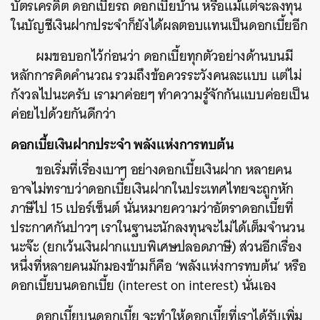
บัตรเครดิต ดอกเบี้ยรถ ดอกเบี้ยบ้าน หรือแม้แต่จะลงทุน
ในบัญชีเงินฝากประจำก็ยังได้ผลตอบแทนเป็นดอกเบี้ยอีก
ผมขอบอกไว้ก่อนว่า ดอกเบี้ยทุกตัวอย่างด้านบนมี
หลักการคิดคำนวณ รวมถึงข้อควรระวังคนละแบบ แต่ไม่
กังวลไปนะครับ เรามาค่อยๆ ทำความรู้จักกันแบบค่อยเป็น
ค่อยไปด้วยกันดีกว่า
ดอกเบี้ยเงินฝากประจำ พลังแห่งการทบต้น
ขอเริ่มที่เรื่องเบาๆ อย่างดอกเบี้ยเงินฝาก หลายคน
อาจไม่ทราบว่าดอกเบี้ยเงินฝากในประเทศไทยจะถูกหัก
ภาษีไป 15 เปอร์เซ็นต์ นั่นหมายความว่าอัตราดอกเบี้ยที่
ประกาศกันปาวๆ เราในฐานะนักลงทุนจะไม่ได้เต็มจำนวน
นะจ๊ะ (ยกเว้นเงินฝากแบบพิเศษปลอดภาษี) ส่วนอีกเรื่อง
หนึ่งที่หลายคนมักมองข้ามก็คือ ‘พลังแห่งการทบต้น’ หรือ
ดอกเบี้ยบนดอกเบี้ย (interest on interest) นั่นเอง
ดอกเบี้ยบนดอกเบี้ย จะทำให้ดอกเบี้ยที่เราได้รับเพิ่ม