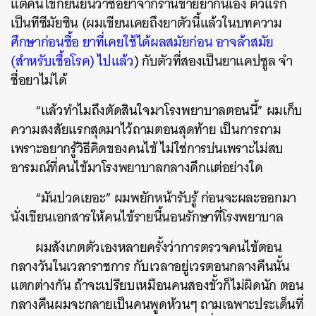
แต่คนไข้ก็ยืนยันว่าซื้อยาจากร้านขายยากินเอง ตัวแรก
เป็นทีซีมัยซิน (ผมเขียนเคยถึงยาตัวนี้แล้วในบทความ
ศึกษาก่อนซื้อ ยาที่เคยใช้ได้ผลสมัยก่อน อาจล้าสมัย
(สำหรับเชื้อโรค) ไปแล้ว
) กับตัวที่สองเป็นยาแคปซูล จำ
ชื่อยาไม่ได้
“แล้วทำไมถึงตัดสินใจมาโรงพยาบาลตอนนี้” ผมเก็บ
ความสงสัยแรกสุดมาไว้ถามตอนสุดท้าย เป็นการถาม
เพราะอยากรู้วิธีคิดของคนไข้ ไม่ใช่การบ่นเพราะไม่สบ
อารมณ์ที่คนไข้มาโรงพยาบาลกลางดึกแต่อย่างใด
“มันปวดเยอะ” ผมพยักหน้ารับรู้ ก่อนจะผละออกมา
นั่งเขียนเอกสารให้คนไข้รายนี้นอนรักษาที่โรงพยาบาล
ผมสังเกตตัวเองหลายครั้งว่าการตรวจคนไข้ตอน
กลางวันในเวลาราชการ กับเวลาอยู่เวรตอนกลางคืนนั้น
แตกต่างกัน ถ้าจะเปรียบเหมือนคนสองขั้วก็ไม่ผิดนัก ตอน
กลางคืนผมจะกลายเป็นคนพูดห้วนๆ ถามเฉพาะประเด็นที่