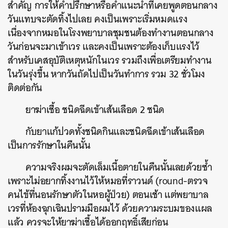
สำคัญ การให้คำปรึกษาหรือคำแนะนำที่เคยพูดตอนกลาง
วันแทบจะตัดทิ้งไปเลย คงเป็นเพราะเริ่มหมดแรง
เนื่องจากหมอในโรงพยาบาลชุมชนต้องทำงานตอนกลาง
วันก่อนจะมาเข้าเวร และคงเป็นเพราะต้องเก็บแรงไว้
สำหรับเคสอุบัติเหตุหนักในเวร รวมถึงเพื่อเตรียมทำงาน
ในวันรุ่งขึ้น หากวันถัดไปเป็นวันทำการ รวม 32 ชั่วโมง
ติดต่อกัน
ยาฆ่าเชื้อ ชนิดฉีดเข้าเส้นเลือด 2 ชนิด
กับยาแก้ปวดทั้งชนิดกินและชนิดฉีดเข้าเส้นเลือด
เป็นการรักษาในคืนนั้น
ความจริงผมจะตัดเล็มเนื้อตายในคืนนั้นเลยด้วยซ้ำ
เพราะไม่อยากทิ้งงานไว้ให้หมอที่ราวนด์ (round-ตรวจ
คนไข้ที่นอนรักษาตัวในหอผู้ป่วย) ตอนเช้า แต่พยาบาล
เวรที่ห้องฉุกเฉินปรามมือผมไว้ ด้วยความระบมของแผล
แล้ว ควรจะให้ยาฆ่าเชื้อได้ออกฤทธิ์เสียก่อน