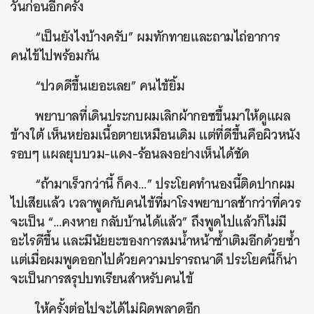
วันก่อนอีกครั้ง
“เป็นยังไงบ้างครับ” ผมทักทายและถามไถ่อาการ
คนไข้ไปพร้อมกัน
“ปวดดีขึ้นเยอะเลย” คนไข้ยิ้ม
พยาบาลที่เดินประกบผมเลิกผ้ากอซขึ้นมาให้ดูแผล
ข้างใต้ เห็นหย่อมเนื้อตายเหมือนเดิม แต่ที่ดีขึ้นคือผิวหนัง
รอบๆ แผลยุบบวม-แดง-ร้อนลงอย่างเห็นได้ชัด
“ถ้ามาเร็วกว่านี้ ก็คง…” ประโยคทำนองนี้ติดปากผม
ไปเสียแล้ว เวลาพูดกับคนไข้ที่มาโรงพยาบาลช้ากว่าที่ควร
จะเป็น “…คงหาย กลับบ้านได้แล้ว” ถึงพูดไปแล้วก็ไม่มี
อะไรดีขึ้น และมีนัยยะของการสมน้ำหน้าซ้ำเติมอีกด้วยซ้ำ
แต่เมื่อผมพูดออกไปด้วยความปรารถนาดี ประโยคนี้ก็น่า
จะเป็นการสรุปบทเรียนสำหรับคนไข้
ให้ครั้งต่อไปจะได้ไม่ผิดพลาดอีก