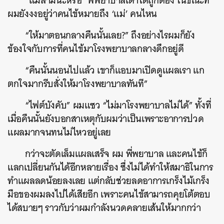
“แม่สามีน่ะหรอ” พี่พยาบาลเดาได้ถูกต้อง ในขณะที่
ผมยังงงอยู่ว่าคนไข้หมายถึง ‘แม่’ คนไหน
“ให้มาตอนกลางคืนนั้นเลย?” ถึงอย่างไรผมก็ยัง
ข้องใจกับการที่คนไข้มาโรงพยาบาลกลางดึกอยู่ดี
“คืนนั้นนอนไปแล้ว เขาก็แอบมาเปิดดูแผลเรา แก
ตกใจมากรีบสั่งให้มาโรงพยาบาลทันที”
“ไฟต์บังคับ” ผมแซว “ไม่มาโรงพยาบาลไม่ได้” ทั้งที่
เมื่อคืนนั้นยังบอกสาเหตุกับผมว่าเป็นเพราะอาการปวด
แผลมากจนทนไม่ไหวอยู่เลย
กว่าจะตัดเล็มแผลเสร็จ ผม พี่พยาบาล และคนไข้ก็
แลกเปลี่ยนกันได้อีกหลายเรื่อง ซึ่งไม่ได้ทำให้สมาธิในการ
ทำแผลลดน้อยลงเลย แต่กลับช่วยลดอาการเกร็งไม้เกร็ง
มือของผมลงไปได้เสียอีก เพราะคนไข้สามารถคุยโต้ตอบ
ได้สบายๆ ราวกับว่าผมกำลังนวดคลายเส้นให้มากกว่า