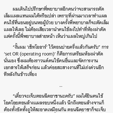
ผมเดินไปปรึกษาพี่พยาบาลอีกคนว่าจะสามารถตัด
เล็มแผลแทนผมได้หรือเปล่า เพราะที่ผ่านมาเวลาทำแผล
คนไข้ที่นอนอยู่บนหอผู้ป่วย บางครั้งพี่พยาบาลก็จะตัดเล็ม
แผลให้เลย ไม่ต้องเสียเวลานำคนไข้ลงไปทำที่ห้องผ่าตัด
แต่ครั้งนี้พี่พยาบาลส่ายหน้า เห็นว่าแผลใหญ่เกินไป
“งั้นผม ‘เซ็ทโออาร์’ ไว้ตอนบ่ายครึ่งแล้วกันครับ” การ
ค้นหา
‘set OR (operating room)’ ก็คือการเตรียมห้องผ่าตัด
SHARE
TWEET
LINE
EMAIL
นั่นเอง ซึ่งผมต้องราวนด์คนไข้คนอื่นและจัดการงาน
เอกสารให้เสร็จก่อน แล้วค่อยสะสางงานที่ไม่เร่งด่วนอีก
ทีหลังกินข้าวเที่ยง
…
“เดี๋ยวจะเจ็บตอนฉีดยาชานะครับ” ผมได้ยินคนไข้
โอดโอยตอนล้างแผลรอบหนึ่งแล้ว นึกถึงตอนล้างจานก็
ต้องทั้งขัดทั้งถูให้สะอาดเหมือนกัน ตอนฉีดยาชาก็จะเจ็บ