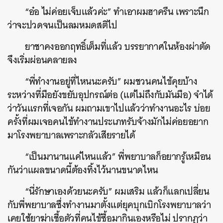
“อ๋อ ไม่ค่อยเจ็บแล้วค่ะ” ทำเอาผมฮาครืน เพราะนึก
ว่าจะปวดจนเป็นลมหมดสติไป
ยาชาคงออกฤทธิ์เต็มที่แล้ว บรรยากาศในห้องผ่าตัด
จึงเริ่มผ่อนคลายลง
“พี่ทำงานอยู่ที่ไหนนะครับ” ผมชวนคนไข้คุยบ้าง
ระหว่างที่มือยังขยับอุปกรณ์ต่อ (แต่ไม่ถึงกับมันมือ) จำได้
ว่าวันแรกที่เจอกัน ผมถามเขาไปแล้วว่าทำงานอะไร บ่อย
ครั้งที่ผมเจอคนไข้ทำงานประเภทรับจ้างมักไม่ค่อยอยาก
มาโรงพยาบาลเพราะกลัวเสียรายได้
“เป็นมานานแค่ไหนแล้ว” พี่พยาบาลก็อยากรู้เหมือน
กันว่าแผลขนาดนี้ต้องทิ้งไว้นานขนาดไหน
“นี่รักษาเองด้วยนะครับ” ผมเสริม แล้วก็แลกเปลี่ยน
กับพี่พยาบาลซึ่งทำงานมาตั้งแต่ยุคบุกเบิกโรงพยาบาลว่า
เคยใช้ยาฆ่าเชื้อตัวที่คนไข้ซื้อมากินเองหรือไม่ ปรากฏว่า