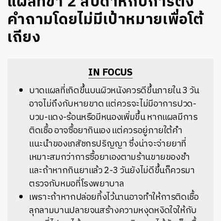
แผลที่ขา 2 สัปดาห์กับการตั้ง
คำถามโดยไม่มีเป้าหมายเพื่อโต้
เถียง
IN FOCUS
บาดแผลที่เกิดขึ้นบนผิวหนังควรดีขึ้นภายใน 3 วัน
อาจไม่ถึงกับหายขาด แต่ควรจะไม่มีอาการปวด-
บวม-แดง-ร้อนหรือมีหนองเพิ่มขึ้น หากแผลมีการ
ติดเชื้อ อาจซื้อยากินเอง แต่ควรอยู่ภายใต้คำ
แนะนำของเภสัชกรปริญญา ซึ่งน่าจะจ่ายยาที่
เหมาะสมกว่าการซื้อยาเองตามร้านขายของชำ
และถ้าหากกินยาแล้ว 2-3 วันยังไม่ดีขึ้นก็ควรมา
ตรวจกับหมอที่โรงพยาบาล
เพราะถ้าหากปล่อยทิ้งไว้นานอาจทำให้การติดเชื้อ
ลุกลามบานปลายจนสร้างความหงุดหงิดใจให้กับ