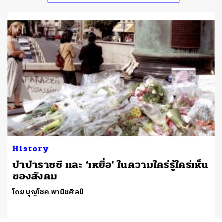
History
ปาปาราซซี และ ‘เหยื่อ’ ในความใคร่รู้ใคร่เห็น
ของสังคม
โดย บุญโชค พานิชศิลป์