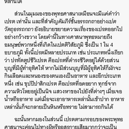
หลานได้
ส่วนในมุมมองของพุทธศาสนาเหมือนจะมีแค่คำว่า
เปรต เท่านั้น และที่สำคัญคัมภีร์ชั้นอรรถกถาอย่าง
เปต
วัตถุอรรถกถา
ยังอธิบายขยายความเรื่องของเปรตออกไป
อย่างกว้างขวาง โดยคำนี้ในทางศาสนาพุทธหมายถึง
อมนุษย์พวกหนึ่งที่เกิดในเปตติวิสัยภูมิ ซึ่งเป็น 1 ใน 4
อบายภูมิ ทั้งนี้เปรตมีหลายประเภท เช่น ประเภทหนึ่งเรียก
ว่า ปรทัตตูปชีวิเปรต คือเปรตที่ดำรงชีวิตอยู่ได้ด้วยส่วน
บุญที่มีผู้ทำอุทิศให้ หากไม่มีส่วนบุญที่มีผู้อุทิศให้ก็มักจะ
กินเลือดและหนองของตนเองเป็นอาหาร และอีกประเภท
หนึ่ง เช่น ขุปปิปาสิกเปรต คือเปรตที่อดอยาก ทุกข์จาก
ความหิวโหยอยู่เป็นนิจ แสวงหาของไปยังที่ต่างๆ เมื่อเจอ
น้ำหรืออาหาร แต่เมื่อจะเอาอาหารเหล่านั้นเข้าปาก อาหาร
เหล่านั้นก็จะกลายเป็นหินหรือทราย ไม่สามารถกินได้
ฉะนั้นหากมองในส่วนนี้ เปรตตามกรอบของพระพุทธ
ศาสนาจะค่อนไปทางผีหรืออสุรกายเสียมากกว่าจะเป็น