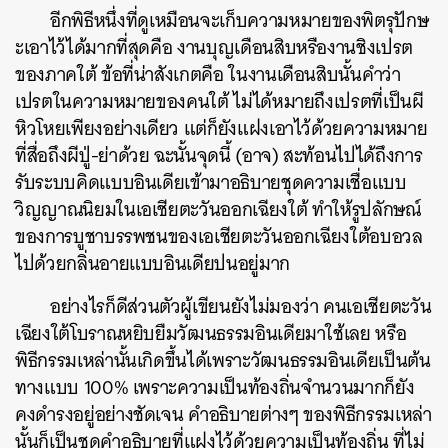
อีกพิธีหนึ่งที่ดูเหมือนจะเก็บความหมายของพิตรุปักษ
ะเอาไว้ได้มากที่สุดคือ งานบุญเดือนสิบหรืองานชิงเปรต
ของภาคใต้ ข้อที่น่าสังเกตคือ ในงานเดือนสิบนั้นคำว่า
เปรตในความหมายของคนใต้ ไม่ได้หมายถึงเปรตที่เป็นผี
หิวโหยเพียงอย่างเดียว แต่ก็ยังแฝงเอาไว้ด้วยความหมาย
ที่สื่อถึงผีปู่-ย่าด้วย ฉะนั้นจุดนี้ (อาจ) สะท้อนไปได้ถึงการ
รับระบบคิดแบบอินเดียเข้ามาอธิบายชุดความเชื่อแบบ
วิญญาณนิยมในเอเชียตะวันออกเฉียงใต้ ทำให้รูปลักษณ์
ของการบูชาบรรพชนของเอเชียตะวันออกเฉียงใต้อบอวล
ไปด้วยกลิ่นอายแบบอินเดียปนอยู่มาก
อย่างไรก็ดีส่วนตัวผู้เขียนยังไม่มองว่า คนเอเชียตะวัน
เฉียงใต้โบราณหยิบยืมวัฒนธรรมอินเดียมาใช้เลย หรือ
พิธีกรรมเหล่านั้นเกิดขึ้นได้เพราะวัฒนธรรมอินเดียเป็นต้น
ทางแบบ 100% เพราะความเป็นท้องถิ่นจำนวนมากก็ยัง
คงดำรงอยู่อย่างชัดเจน คำอธิบายต่างๆ ของพิธีกรรมเหล่า
นั้นก็เป็นชุดคำอธิบายที่แฝงไว้ด้วยความเป็นท้องถิ่น ที่ไม่