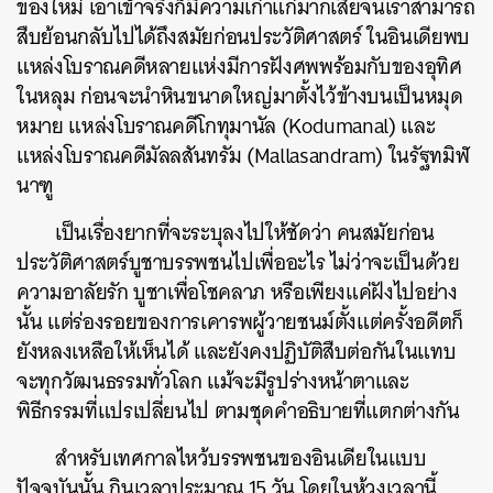
ของใหม่ เอาเข้าจริงก็มีความเก่าแก่มากเสียจนเราสามารถ
สืบย้อนกลับไปได้ถึงสมัยก่อนประวัติศาสตร์ ในอินเดียพบ
แหล่งโบราณคดีหลายแห่งมีการฝังศพพร้อมกับของอุทิศ
ในหลุม ก่อนจะนำหินขนาดใหญ่มาตั้งไว้ข้างบนเป็นหมุด
หมาย แหล่งโบราณคดีโกทุมานัล (Kodumanal) และ
แหล่งโบราณคดีมัลลสันทรัม (Mallasandram) ในรัฐทมิฬ
นาฑู
เป็นเรื่องยากที่จะระบุลงไปให้ชัดว่า คนสมัยก่อน
ประวัติศาสตร์บูชาบรรพชนไปเพื่ออะไร ไม่ว่าจะเป็นด้วย
ความอาลัยรัก บูชาเพื่อโชคลาภ หรือเพียงแค่ฝังไปอย่าง
นั้น แต่ร่องรอยของการเคารพผู้วายชนม์ตั้งแต่ครั้งอดีตก็
ยังหลงเหลือให้เห็นได้ และยังคงปฏิบัติสืบต่อกันในแทบ
จะทุกวัฒนธรรมทั่วโลก แม้จะมีรูปร่างหน้าตาและ
พิธีกรรมที่แปรเปลี่ยนไป ตามชุดคำอธิบายที่แตกต่างกัน
สำหรับเทศกาลไหว้บรรพชนของอินเดียในแบบ
ปัจจุบันนั้น กินเวลาประมาณ 15 วัน โดยในห้วงเวลานี้