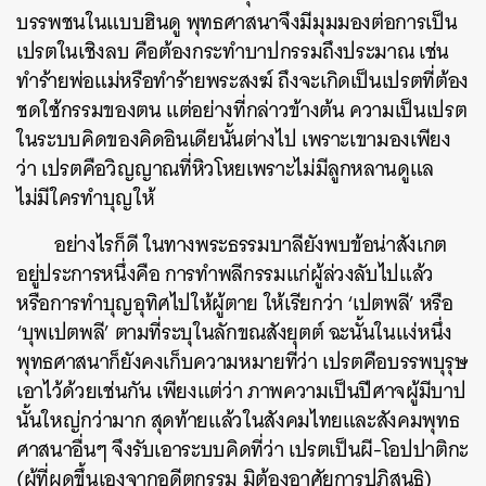
บรรพชนในแบบฮินดู พุทธศาสนาจึงมีมุมมองต่อการเป็น
เปรตในเชิงลบ คือต้องกระทำบาปกรรมถึงประมาณ เช่น
ทำร้ายพ่อแม่หรือทำร้ายพระสงฆ์ ถึงจะเกิดเป็นเปรตที่ต้อง
ชดใช้กรรมของตน แต่อย่างที่กล่าวข้างต้น ความเป็นเปรต
ในระบบคิดของคิดอินเดียนั้นต่างไป เพราะเขามองเพียง
ว่า เปรตคือวิญญาณที่หิวโหยเพราะไม่มีลูกหลานดูแล
ไม่มีใครทำบุญให้
อย่างไรก็ดี ในทางพระธรรมบาลียังพบข้อน่าสังเกต
อยู่ประการหนึ่งคือ การทำพลีกรรมแก่ผู้ล่วงลับไปแล้ว
หรือการทำบุญอุทิศไปให้ผู้ตาย ให้เรียกว่า ‘เปตพลี’ หรือ
‘บุพเปตพลี’ ตามที่ระบุในลักขณสังยุตต์ ฉะนั้นในแง่หนึ่ง
พุทธศาสนาก็ยังคงเก็บความหมายที่ว่า เปรตคือบรรพบุรุษ
เอาไว้ด้วยเช่นกัน เพียงแต่ว่า ภาพความเป็นปีศาจผู้มีบาป
นั้นใหญ่กว่ามาก สุดท้ายแล้วในสังคมไทยและสังคมพุทธ
ศาสนาอื่นๆ จึงรับเอาระบบคิดที่ว่า เปรตเป็นผี-โอปปาติกะ
(ผู้ที่ผุดขึ้นเองจากอดีตกรรม มิต้องอาศัยการปฏิสนธิ)