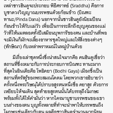
เหล่าชาวฮินดูจะประกอบ พิธีศราทธ์ (Sraddha) คือการ
บูชาดวงวิญญาณบรรพชนด้วยก้อนข้าว (บิณฑะ
ทานะ/Pinda Dana) นอกจากนั้นชาวฮินดูยังนิยมป้อน
ก้อนข้าวให้กับแม่วัว เพื่อเป็นการระลึกถึงบุญคุณของแม่
วัวที่ให้นมตลอดทั้งปีเสมือนบุพการีของตน และบ้านที่พอ
จะมีเงินก็มักจะเลี้ยงอาหารชุดใหญ่และให้สิ่งของต่างๆ
(ทักษิณา) กับเหล่าพราหมณ์ในหมู่บ้านด้วย
มีเรื่องเล่าชุดหนึ่งซึ่งน่าสนใจมากคือ คนฮินดูเชื่อว่า
สถานที่ซึ่งเหมาะกับการประกอบการบิณฑะ ทานะมาก
ที่สุดในอินเดียคือ โพธิคยา (Bodhi Gaya) เมืองซึ่งเป็น
สถานที่ตรัสรู้ของพระสมณโคดม โดยพวกเขาอธิบายว่า
ครั้งหนึ่งพระวิษณุได้ปราบอสูรตนหนึ่งชื่อ คยาสูร ด้วยการ
เหยียบให้จมดิน สุดท้ายอสูรตนนั้นได้บรรลุถึงโมกษะ
พร้อมทั้งได้ให้คำมั่นว่า หากใครมาบูชาบรรพชนของเขา
บนร่างของตน บุญทั้งหลายที่ทำจะนำพาให้บรรพชนถึง
โมกษะเช่นเดียวกับตน ผลคือชาวฮินดูจำนวนมากนิยม