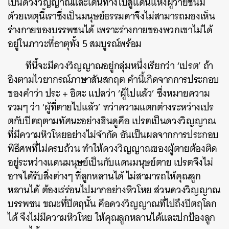
เป็นดวงวิญญาณและเดินทางไปสู่แดนแห่งผู้วายชนม์
ด้วยเหตุนี้เราซึ่งเป็นมนุษย์ธรรมดาจึงไม่สามารถมองเห็น
ร่างกายของบรรพชนได้ เพราะร่างกายของพวกเขาไม่ได้
อยู่ในภาวะที่ธาตุทั้ง 5 สมบูรณ์พร้อม
ทีนี้จะมีดวงวิญญาณอยู่กลุ่มหนึ่งเรียกว่า ‘เปรต’ ถ้า
อิงตามไวยากรณ์ภาษาสันสกฤต คำนี้เกิดจากการประกอบ
ของคำว่า ประ + อิตะ แปลว่า ‘ผู้ไปแล้ว’ ซึ่งหมายความ
รวมๆ ว่า ‘ผู้ที่ตายไปแล้ว’ ทว่าความแตกต่างระหว่างเปร
ตกับปิตฤตามทัศนะอย่างฮินดูคือ เปรตเป็นดวงวิญญาณ
ที่มีความหิวโหยอย่างไม่จำกัด อันเป็นผลจากการประกอบ
พิธีศพที่ไม่ครบถ้วน ทำให้ดวงวิญญาณของผู้ตายต้องติด
อยู่ระหว่างแดนมนุษย์เป็นกับแดนมนุษย์ตาย เปรตจึงไม่
อาจได้รับสิ่งต่างๆ ที่ลูกหลานได้ ไม่สามารถให้คุณลูก
หลานได้ ต้องเร่ร่อนไปมากอย่างหิวโหย ส่วนดวงวิญญาณ
บรรพชน ขณะที่ปิตฤนั้น คือดวงวิญญาณที่ไปถึงปิตฤโลก
ได้ จึงไม่มีความหิวโหย ให้คุณลูกหลานได้และปกป้องลูก