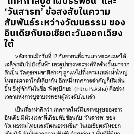
‘เทศกาลบูชาผีบรรพชน’ และ
‘วันสารท’ ข้อสงสัยในความ
สัมพันธ์ระหว่างวัฒนธรรม ของ
อินเดียกับเอเชียตะวันออกเฉียง
ใต้
หลังจากเมื่อวันที่ 17 กันยายนที่ผ่านมา พระคเณศได้
เสด็จกลับไปยังชั้นฟ้า เทวรูปของพระองค์ที่สร้างขึ้นมาจาก
ดินปั้น วัสดุธรรมชาติต่างๆ ถูกแห่ไปทิ้งตามแหล่งน้ำใหญ่
ในขณะเวลาใกล้เคียงกัน อีกหนึ่งเทศกาลสำคัญก็เริ่มต้น
ขึ้น ซึ่งรู้จักกันในชื่อ ‘พิตรุปักษะ’ (
Pitru Paksha
) คือช่วง
เวลาแห่งการบูชาบรรพชนผู้ล่วงลับไปแล้ว
เป็นเรื่องน่าคิดว่า เทศกาลไหว้ผีบรรพบุรุษของชาว
อินเดีย มีห้วงเวลาที่เกือบทับซ้อนกับ ‘วันสารท’ ของ
วัฒนธรรมไทยและวัฒนธรรมอื่นๆ ในเอเชียตะวันออก
เฉียงใต้ ดังนั้นจากความสัมพันธ์ระหว่าง 2 พื้นที่ที่มีมา