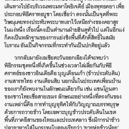
เดินทางไปยังบริเวณพระมหาโพธิเจดีย์ เมืองพุทธคยา เพื่อ
ประกอบพิธีศราทธบูชา โดยเชื่อว่า ตรงนั้นเป็นจุดที่พระ
วิษณุเคยทรงประทับพระบาทเอาไว้เหนือร่างของคยาสูร
ค้นหา
ในแง่หนึ่ง เรื่องนี้คงเป็นตำนานฝ่ายฮินดูทั่วไป แต่ในอีกแง่
SHARE
TWEET
LINE
EMAIL
ก็คงเป็นหลักฐานของการแย่งชิงพื้นที่ศักดิ์สิทธิ์ในสมัย
โบราณ อันเป็นกิจกรรมที่กระทำกันเป็นปกติอยู่แล้ว
วกกลับมายังเอเชียตะวันออกเฉียงใต้จะพบว่า
พิธีกรรมชุดหนึ่งที่เกิดขึ้นในช่วงเวลาไล่เลี่ยกันกับพิธี
ศราทธ์ของชาวอินเดียคือ บุญเดือนเก้า (ข้าวประดับดิน)
งานสารทไทย งานเดือนสิบ นอกนั้นในประเทศเพื่อนบ้าน
ของเราก็ยังพบงานในลักษณะเดียวกัน เช่น แซนโฎนตา
ของชาวไทยเชื่อสายเขมร ลักษณะอย่างหนึ่งที่ตรงกันของ
งานเหล่านี้คือ การทำบุญอุทิศให้กับวิญญาณบรรพบุรุษ
ด้วยการถวายข้าว โดยเฉพาะบุญข้าวประดับดินในเขต
พื้นที่ภาคอีสานของไทยและประเทศลาว ซึ่งมีการนำข้าว
ปลาอาหารใส่ในกระทงใบตองเรียกว่า ‘ยายห่อข้าวน้อย’