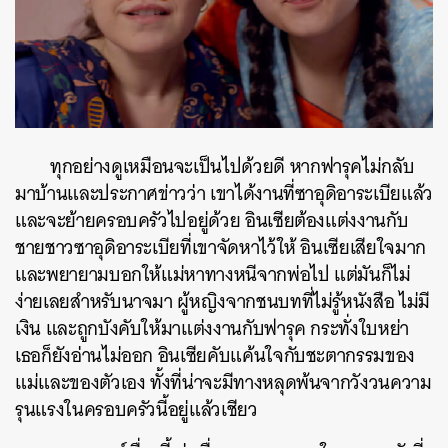
ทุกอย่างดูเหมือนจะเป็นไปด้วยดี หากฟารุคไม่กลับ
มาบ้านและประกาศข่าวว่า เขาได้งานที่ซาอุดิอาระเบียแล้ว
และจะย้ายครอบครัวไปอยู่ด้วย อินเซียต้องแต่งงานกับ
ชายชาวซาอุดิอาระเบียที่เขาจัดหาไว้ให้ อินเซียเสียใจมาก
และพยายามบอกให้แม่หาทางหนีจากพ่อไป แต่มันก็ไม่
ง่ายเลยสำหรับนาจมา ผู้หญิงจากชนบทที่ไม่รู้หนังสือ ไม่มี
เงิน และถูกบังคับให้มาแต่งงานกับฟารุค กระทั่งใบหย่า
เธอก็ยังอ่านไม่ออก อินเซียคับแค้นใจกับชะตากรรมของ
แม่และของตัวเอง ทั้งที่น่าจะมีทางหลุดพ้นจากวังวนความ
รุนแรงในครอบครัวนี้อยู่แล้วเชียว