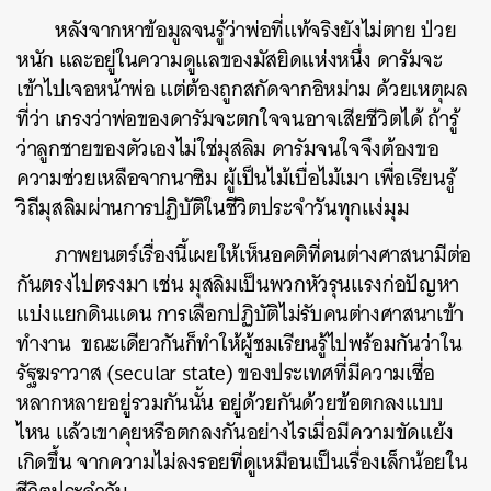
หลังจากหาข้อมูลจนรู้ว่าพ่อที่แท้จริงยังไม่ตาย ป่วย
หนัก และอยู่ในความดูแลของมัสยิดแห่งหนึ่ง ดารัมจะ
เข้าไปเจอหน้าพ่อ แต่ต้องถูกสกัดจากอิหม่าม ด้วยเหตุผล
ที่ว่า เกรงว่าพ่อของดารัมจะตกใจจนอาจเสียชีวิตได้ ถ้ารู้
ว่าลูกชายของตัวเองไม่ใช่มุสลิม ดารัมจนใจจึงต้องขอ
ความช่วยเหลือจากนาซิม ผู้เป็นไม้เบื่อไม้เมา เพื่อเรียนรู้
วิถีมุสลิมผ่านการปฏิบัติในชีวิตประจำวันทุกแง่มุม
ภาพยนตร์เรื่องนี้เผยให้เห็นอคติที่คนต่างศาสนามีต่อ
กันตรงไปตรงมา เช่น มุสลิมเป็นพวกหัวรุนแรงก่อปัญหา
แบ่งแยกดินแดน การเลือกปฏิบัติไม่รับคนต่างศาสนาเข้า
ทำงาน ขณะเดียวกันก็ทำให้ผู้ชมเรียนรู้ไปพร้อมกันว่าใน
รัฐฆราวาส (secular state) ของประเทศที่มีความเชื่อ
หลากหลายอยู่รวมกันนั้น อยู่ด้วยกันด้วยข้อตกลงแบบ
ไหน แล้วเขาคุยหรือตกลงกันอย่างไรเมื่อมีความขัดแย้ง
เกิดขึ้น จากความไม่ลงรอยที่ดูเหมือนเป็นเรื่องเล็กน้อยใน