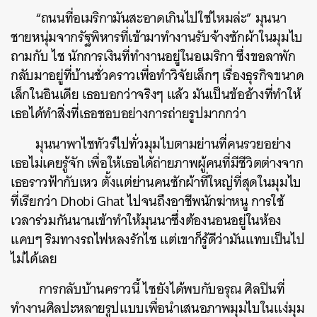
“ถนนที่อเมริกามันสะอาดเกินไปใช่ไหมล่ะ” มุนนา
ชายหนุ่มจากรัฐพิหารที่เข้ามาทำงานรับจ้างซักผ้าในมุมไบ
ถามกับ ไช นักการเงินที่ทำงานอยู่ในอเมริกา ซึ่งขอลาพัก
กลับมาอยู่ที่บ้านชั่วคราวเพื่อทำวิจัยเล็กๆ เรื่องธุรกิจขนาด
เล็กในอินเดีย เธอบอกว่าจริงๆ แล้ว มันเป็นข้ออ้างที่ทำให้
เธอได้ทำสิ่งที่เธอชอบอย่างการถ่ายรูปมากกว่า
มุนนาพาไชทัวร์ไปทั่วมุมไบตามย่านที่คนรวยอย่าง
เธอไม่เคยรู้จัก เพื่อให้เธอได้ถ่ายภาพผู้คนที่มีชีวิตต่างจาก
เธอราวฟ้ากับเหว ตั้งแต่ย่านคนซักผ้าที่ใหญ่ที่สุดในมุมไบ
ที่เรียกว่า Dhobi Ghat ไปจนถึงอาชีพนักฆ่าหนู การใช้
เวลาร่วมกันนานเข้าทำให้มุนนาซึ่งต้องนอนอยู่ในห้อง
แคบๆ ริมทางรถไฟหลงรักไช แต่เขาก็รู้ดีว่ามันแทบเป็นไป
ไม่ได้เลย
การกลับบ้านคราวนี้ ไชยังได้พบกับอรุณ ศิลปินที่
ทำงานศิลปะหลายรูปแบบเพื่อนำเสนอภาพมุมไบในแง่มุม