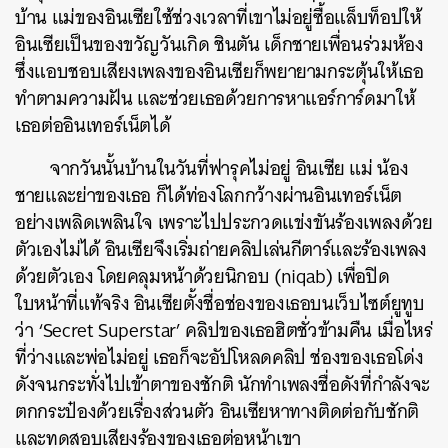
บ้าน แม่ของอินเซียใช้ช่วงเวลาที่เขาไม่อยู่ซื้อแล็บท็อปให้
อินเซียเป็นของขวัญวันเกิด ชินตัน เด็กชายเพื่อนร่วมห้อง
ซึ่งแอบชอบเสียงเพลงของอินเซียก็พยายามกระตุ้นให้เธอ
ทำตามความฝัน และช่วยเธอด้วยการหาแอร์การ์ดมาให้
เธอต่ออินเทอร์เน็ตได้
จากวันนั้นบ้านในวันที่ฟารุคไม่อยู่ อินเซีย แม่ น้อง
ชายและย่าของเธอ ก็ได้ท่องโลกกว้างผ่านอินเทอร์เน็ต
อย่างเพลิดเพลินใจ เพราะไปประกวดแข่งขันร้องเพลงด้วย
ตัวเองไม่ได้ อินเซียจึงเริ่มถ่ายคลิปเล่นกีตาร์และร้องเพลง
ด้วยตัวเอง โดยคลุมหน้าด้วยนิกอบ (niqab) เพื่อปิด
ใบหน้าที่แท้จริง อินเซียตั้งชื่อช่องของเธอบนเว็บไซต์ยูทูบ
ว่า ‘Secret Superstar’ คลิปของเธอฮิตชั่วข้ามคืน เมื่อไหร่
ที่ว่างและพ่อไม่อยู่ เธอก็จะอัปโหลดคลิป ช่องของเธอโด่ง
ดังจนกระทั่งไปเข้าตาของชักติ นักทำเพลงชื่อดังที่กำลังจะ
ตกกระป๋องด้วยเรื่องส่วนตัว อินเซียหาทางติดต่อกับชักติ
และทดสอบเสียงร้องของเธอต่อหน้าเขา