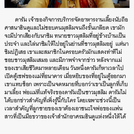
ดารัม เจ้าของกิจการบริการจัดอาหารงานเลี้ยงนับถือ
ศาสนาฮินดูและไม่ชอบคนมุสลิมจนถึงขั้นเกลียด เขามัก
จะมีปากเสียงกับนาซิม ทนายชาวมุสลิมที่อยู่ข้างบ้านเป็น
ประจำ และไล่นาซิมให้ไปอยู่ในย่านที่ชาวมุสลิมอยู่ แต่นา
ซิมปฏิเสธ เขาและสมาชิกในครอบครัวมักแสดงท่าทีไม่
ชอบชาวมุสลิมเสมอ และมีภาพจำจากข่าว หลังจากแม่
ของเขาเสียชีวิตมาหลายเดือน วันหนึ่งดารัมก็หาเวลาไป
เปิดตู้เซฟของแม่ที่ธนาคาร เมื่อหยิบของที่อยู่ในตู้ออกมา
เขาแทบช็อก เพราะเป็นจดหมายที่บอกว่าเขาเป็นลูกที่เก็บ
มาเลี้ยง พ่อแม่ที่แท้จริงของดารัมเป็นชาวมุสลิม ดารัมไม่
ได้บอกข่าวสำคัญที่เพิ่งรู้นี้กับใคร โดยเฉพาะช่วงนี้เป็น
เวลาสำคัญที่ลูกชายของเขาต้องเอาชนะใจพ่อของแฟน
สาวที่เป็นมือขวาของเจ้าสำนักอาศรมฮินดูแห่งหนึ่งให้ได้