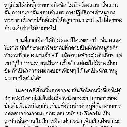
หนูก็ไม่ได้ห่อหุ้มร่างกายมิดชิด ไม่มีเครื่องแบบ เสื้อแขน
สั้น กางเกงขาสั้น รองเท้าแตะ การปฏิบัติการล่าหนูของ
พวกเขาเริ่มจากใช้กลิ่นล่อให้หนูออกมา ฉายไฟไปที่ตาของ
มัน แล้วฟาดไม้ตามลงไป
งานที่หากเลือกได้ก็ไม่ค่อยมีใครอยากทำ เช่น คเณศ
โบราเร นักศึกษามหาวิทยาลัยที่กลายเป็นนักฆ่าหนูกะดึก
ทำงานที่เขต B มาแล้ว 3 ปี แม้ครอบครัวจะไม่รังเกียจ แต่
เขาก็รู้ว่า “งานฆ่าหนูเป็นงานชั้นต่ำ แต่ผมไม่มีทางเลือก
อื่น ถ้าเป็นวิศวกรผมคงบอกเพื่อนๆ ได้ แต่เป็นนักฆ่าหนู
ผมบอกใครไม่ได้”
ในสารคดีเรื่องนี้นอกจากจะเห็นอีกโลกหนึ่งที่เราไม่รู้
จัก หนังยังฉายให้เห็นถึงเสี้ยวหนึ่งของระบบราชการของ
อินเดียด้วยเหมือนกัน เกือบทั้งทีมนักฆ่าหนูที่ต้องผ่านการ
ทดสอบอย่างการแบกกระสอบหนัก 50 กิโลกรัม เป็น
ลูกจ้างชั่วคราว ไม่มีการเลื่อนตำแหน่ง เพิ่มเงินเดือน และ