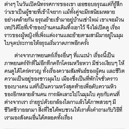
ต่างๆ ในวันเปิดนิทรรศการของเขา เธอชอบอรุณแต่ก็รู้สึก
ว่าเขาเป็นผู้ชายที่เข้าใจยาก แม้ทั้งคู่จะมีรสนิยมหลาย
อย่างคล้ายกัน อรุณย้ายเข้ามาอยู่บ้านเช่าใหม่ เขาเจอม้วน
เทปวิดีโอที่เจ้าของบ้านคนเดิมทิ้งเอาไว้ จึงไล่เปิดดู เรื่อง
ราวของผู้หญิงที่เพิ่งแต่งงานและย้ายตามสามีมาอยู่ในมุม
ไบจุดประกายให้อรุณเริ่มวาดภาพอีกครั้ง
ต่างจากภาพยนตร์เรื่องอื่นๆ ที่แนะนำ เรื่องนี้เป็น
ภาพยนตร์รักที่ไม่อึกทึกครึกโครมหวือหวา มีช่วงเงียบๆ ให้
คนดูได้ใคร่ครวญ ทั้งเรื่องความสัมพันธ์ของผู้คน และชีวิต
ความเป็นอยู่ของชาวมุมไบ เมืองซึ่งเป็นที่พักใจชั่วคราว
ของบางคน แต่ก็เป็นความหวังสุดท้ายเพื่อดับความหิว
ของอีกหลายล้านคน การลัดเลาะไปในมุมไบ คุยกับคนที่
ต่างจากเรา ถ่ายรูปด้วยกล้องไลกาแล้วได้ภาพสวยๆ มี
ชีวิตชีวาออกมา สิ่งที่ไชได้พบชวนให้เราตั้งคำถามกับวิธีที่
เรามองสังคมอื่นได้ตลอดทั้งเรื่อง