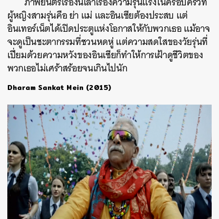
ภาพยนตร์เรื่องนี้เล่าเรื่องความรุนแรงในครอบครัวที่
ผู้หญิงสามรุ่นคือ ย่า แม่ และอินเซียต้องประสบ แต่
ค้นหา
อินเทอร์เน็ตได้เปิดประตูแห่งโอกาสให้กับพวกเธอ แม้อาจ
SHARE
TWEET
LINE
EMAIL
จะดูเป็นชะตากรรมที่ชวนหดหู่ แต่ความสดใสของวัยรุ่นที่
เปี่ยมด้วยความหวังของอินเซียก็ทำให้การเฝ้าดูชีวิตของ
พวกเธอไม่เศร้าสร้อยจนเกินไปนัก
Dharam Sankat Mein (2015)