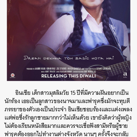
อินเซีย เด็กสาวมุสลิมวัย 15 ปีที่มีความฝันอยากเป็น
นักร้อง เธอเป็นลูกสาวของนาจมาและฟารุคซึ่งมักจะทุบตี
ภรรยาของตัวเองเป็นประจำ อินเซียชอบร้องและแต่งเพลง
แต่พ่อซึ่งรักลูกชายมากกว่าไม่เห็นด้วย เขายังคิดว่าผู้หญิง
ไม่ต้องเรียนหนังสือมากและควรจะเชื่อฟังสามีหรือผู้ชาย
ฟารุคต้องออกไปทำงานต่างจังหวัด นานๆ ครั้งจึงจะกลับ