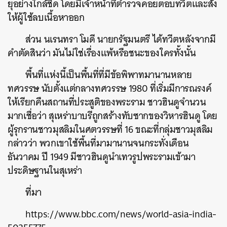
ยุอย่างใกล้ชิด
โดยมีเจ้าหน้าที่ตำรวจคอยตอบทวีตและสั่ง
ให้ผู้ใช้ลบเนื้อหาออก
ส่วน
นเรนทรา
โมดี
นายกรัฐมนตรี
ได้ทวีตหลังจากมี
คำตัดสินว่า
มันไม่ใช่เรื่องแพ้หรือชนะของใครทั้งนั้น
พื้นที่แห่งนี้เป็นพื้นที่ที่มีข้อพิพาทมานานหลาย
ทศวรรษ
นับตั้งแต่กลางทศวรรษ
1980
ที่เริ่มมีการณรงค์
ให้เรียกคืนสถานที่ประสูติของพระราม
ชาวฮินดูจำนวน
มากเชื่อว่า
สุเหร่าบาบรีถูกสร้างทับซากของวิหารฮินดู
โดย
ผู้รุกรานชาวมุสลิมในศตวรรษที่
16
ขณะที่กลุ่มชาวมุสลิม
กล่าวว่า
พวกเขาใช้พื้นที่มามานานจนกระทั่งเดือน
ธันวาคม
ปี
1949
มีชาวฮินดูนำเทวรูปพระรามเข้ามา
ประดิษฐานในสุเหร่า
ที่มา
https://www.bbc.com/news/world-asia-india-