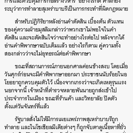
การและควบคุมการก่อสร้างวิหาร
อย่างไรก็ดี
ศาลก็ยัง
ระบุว่าการทำลายสุเหร่าบาบรีเป็นการกระทำที่ผิดกฎหมาย
สำหรับปฏิกิริยาหลังอ่านคำตัดสิน
เบื้องต้น
ตัวแทน
ของคู่ความฝ่ายมุสลิมกล่าวว่าพวกเขาไม่พอใจในคำ
ตัดสิน
และจะตัดสินใจว่าจะทำอย่างไรต่อไป
หลังจากได้
อ่านคำพิพากษาฉบับเต็มแล้ว
อย่างไรก็ตาม
คู่ความทั้ง
สองกล่าวว่าจะไม่อุทธรณ์ต่อคำพิพากษา
ขณะที่สถานการณ์ภายนอกศาลค่อนข้างสงบ
โดยเมื่อ
วันศุกร์ก่อนจะมีคำพิพากษาออกมา
ประชาชนนับร้อยในอ
โยธยาถูกควบคุมตัวไว้
เนื่องจากเกรงว่าจะเกิดเหตุรุนแรง
นอกจากนี้
เจ้าหน้าที่ตำรวจหลายพันนายถูกส่งเข้าไป
ประจำการในเมือง
ขณะที่ร้านค้า
และวิทยาลัย
ปิดตัว
ตั้งแต่วันจันทร์ที่แล้ว
ค้นหา
รัฐบาลสั่งไม่ให้มีการเผยแพร่ภาพสุเหร่าบาบรีถูก
SHARE
TWEET
LINE
EMAIL
ทำลาย
และในโซเชียลมีเดียต่างๆ
ก็ถูกจับตาดูเนื้อหาที่ยั่ว