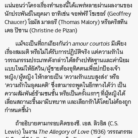
แน่นอนว่าโครงเรื่องทำนองนี้ได้แพร่หลายผ่านผลงานของ
นักประพันธ์ในยุคมา อาทิเช่น จอฟฟรี โชเซอร์ (Geoffrey
Chaucer) โธมัส มาลอรี (Thomas Malory) หรือคริสทีน
เดอ ปิซาน (Christine de Pizan)
แม้จะเป็นที่ถกเถียงกันว่า
amour courtois
มีเพียง
เรื่องสมมติ หรือไม่ได้รับการปฏิบัติจริง แต่ความรักใน
ค้นหา
วรรณกรรมประเภทดังกล่าวได้สร้างปทัสฐานและค่านิยม
SHARE
TWEET
LINE
EMAIL
แบบใหม่ให้อัศวิน/ผู้ชายต้องอุทิศตนเพื่อปกป้องเจ้า
หญิง/ผู้หญิง ให้กลายเป็น ‘ความรักแบบสูงส่ง’ หรือ
‘ความรักในอุดมคติ’ ซึ่งสามารถพูดในอีกทางได้ว่า เป็น
ความสัมพันธ์ข้ามชนชั้น หรือเป็นครั้งแรกๆ ที่ผู้หญิงได้
เลื่อนสถานะขึ้นมามีบทบาท และเลือกรักได้โดยไม่ต้องถูก
กำหนดชี้นำ
ถ้าอธิบายตามกรอบคิดของซี. เอส. ลิวอิส (C.S.
Lewis) ในงาน
The Allegory of Love
(1936) วรรณกรรม