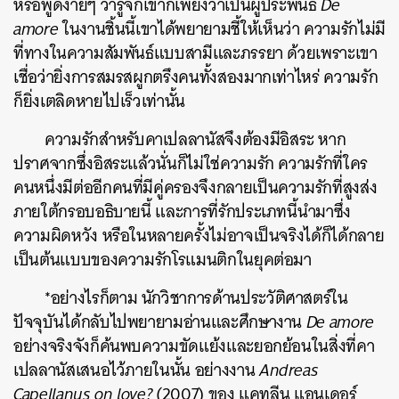
หรือพูดง่ายๆ ว่ารู้จักเขาก็เพียงว่าเป็นผู้ประพันธ์
De
amore
ในงานชิ้นนี้เขา
ได้พยายามชี้ให้เห็นว่า ความรักไม่มี
ที่ทางในความสัมพันธ์แบบสามีและภรรยา ด้วยเพราะเขา
เชื่อว่ายิ่งการสมรสผูกตรึงคนทั้งสองมากเท่าไหร่ ความรัก
ก็ยิ่งเตลิดหายไปเร็วเท่านั้น
ความรักสำหรับคาเปลลานัสจึงต้องมีอิสระ หาก
ปราศจากซึ่งอิสระแล้วนั่นก็ไม่ใช่ความรัก ความรักที่ใคร
คนหนึ่งมีต่ออีกคนที่มีคู่ครองจึงกลายเป็นความรักที่สูงส่ง
ภายใต้กรอบอธิบายนี้ และการที่รักประเภทนี้นำมาซึ่ง
ความผิดหวัง หรือในหลายครั้งไม่อาจเป็นจริงได้ก็ได้กลาย
เป็นต้นแบบของความรักโรแมนติกในยุคต่อมา
*อย่างไรก็ตาม นักวิชาการด้านประวัติศาสตร์ใน
ปัจจุบันได้กลับไปพยายามอ่านและศึกษางาน
De amore
อย่างจริงจังก็ค้นพบความขัดแย้งและยอกย้อนในสิ่งที่คา
เปลลานัสเสนอไว้ภายในนั้น อย่างงาน
Andreas
Capellanus on love?
(2007) ของ แคทลีน แอนเดอร์