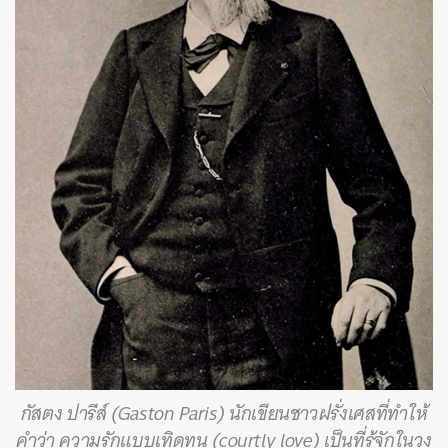
กัสตง ปารีส์ (Gaston Paris) นักเขียนชาวฝรั่งเศสที่ทำให้
คำว่า ความรักแบบเทิดทูน (courtly love) เป็นที่รู้จักในวง