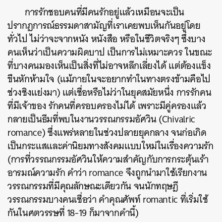
การรักชอบคนที่มีคนรักอยู่แล้วเหมือนจะเป็น
ปรากฏการณ์ธรรมดาสามัญที่เราเคยพบเห็นกันอยู่โดย
ทั่วไป ไม่ว่าจะจากหนัง หนังสือ หรือในชีวิตจริงๆ ซึ่งบาง
คนเห็นว่าเป็นความผิดบาป เป็นการไม่เหมาะควร ในขณะ
ที่บางคนมองเห็นเป็นสิ่งที่ไม่อาจหลีกเลี่ยงได้ แต่ต้องแข็ง
ขืนหักห้ามใจ (แม้ภายในจะอยากทำในทางตรงข้ามคือไป
ช่วงชิงแย่งมา) แต่เชื่อหรือไม่ว่าในยุคสมัยหนึ่ง การรักคน
ที่มีเจ้าของ รักคนที่ครอบครองไม่ได้ เพราะมีคู่ครองแล้ว
กลายเป็นธีมที่พบในงานวรรณกรรมอัศวิน (Chivalric
romance) ซึ่งแพร่หลายในช่วงปลายยุคกลาง จนก่อเกิด
เป็นกระแสและค่านิยมทางสังคมแบบใหม่ในเรื่องความรัก
(การที่วรรณกรรมอัศวินให้ความสำคัญกับการกระตุ้นเร้า
อารมณ์ความรัก คำว่า romance จึงถูกนำมาใช้เรียกงาน
วรรณกรรมที่มีคุณลักษณะเดียวกัน จนนักทฤษฎี
วรรณกรรมบางคนเชื่อว่า คำคุณศัพท์ romantic ที่เริ่มใช้
กันในศตวรรษที่ 18-19 ก็มาจากคำนี้)