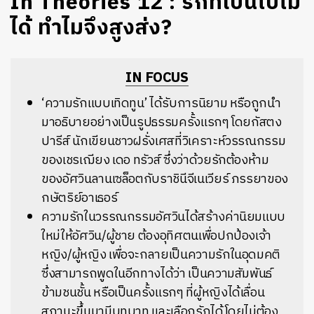
In Theories 12 : รักที่เป็นไปไม่
ได้ ทำไมจึงสูงส่ง?
IN FOCUS
‘ความรักแบบเทิดทูน’ ได้รับการนิยาม หรือถูกนำ
มาอธิบายอย่างเป็นรูปธรรมครั้งแรกๆ โดยกัสตง
ปารีส์ นักเขียนชาวฝรั่งเศสที่วิเคราะห์วรรณกรรม
ของเชรเฌียง เดอ ทรัวส์ ซึ่งว่าด้วยรักต้องห้าม
ของอัศวินลานเซล็อตกับราชินีจีเนเวียร์ ภรรยาของ
กษัตริย์อาเธอร์
ความรักในวรรณกรรมอัศวินได้สร้างค่านิยมแบบ
ใหม่ให้อัศวิน/ผู้ชาย ต้องอุทิศตนเพื่อปกป้องเจ้า
หญิง/ผู้หญิง เพื่อจะกลายเป็นความรักในอุดมคติ
ซึ่งสามารถพูดในอีกทางได้ว่า เป็นความสัมพันธ์
ข้ามชนชั้น หรือเป็นครั้งแรกๆ ที่ผู้หญิงได้เลื่อน
สถานะขึ้นมามีบทบาท และเลือกรักได้โดยไม่ต้อง