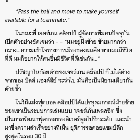
“
Pass the ball and move to make yourself
available for a teammate.”
ในขณะที่
เจอร์เกน
คล็อปป์
ผู้จัดการทีมคนปัจจุบัน
เปิดตัวอย่างชัดเจนว่า
– – “
ผมอยู่ฝั่งซ้าย
ซ้ายมากกว่า
กลาง
…
ความเข้าใจทางการเมืองของผมคือ
หากผมมีชีวิต
ที่ดี
ผมก็อยากให้คนอื่นมีชีวิตที่ดีเช่นกัน
…”
ค้นหา
ปรัชญาในถ้อยคำของเจอร์เกน
คล็อปป์
ก็ไม่ได้ต่าง
SHARE
TWEET
LINE
EMAIL
จากของ
บิลล์
แชงค์ลีย์
จะว่าไป
มันคือเป็นนิยามเดียวกัน
ด้วยซ้ำ
ในวิถีแห่งฟุตบอล
คล็อปป์ได้แปรอุดมการณ์ฝ่ายซ้าย
ของเขาเป็นระบบการเล่นแบบ
‘
เจอร์เก้นเพลสซิ่ง
’
ซึ่ง
เป็นการพัฒนาฟุตบอลของลิเวอร์พูลไปอีกระดับ
และนำ
มาซึ่งความสำเร็จอย่างที่เห็น
ยุติการรอคอยแชมป์ลีก
สูงสุดในรอบ
30
ปี