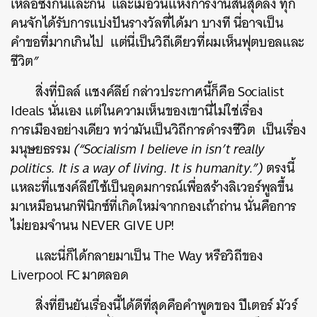
เหลือซึ่งกันและกัน
และเมื่อวันแห่งการงานสิ้นสุดลง
ทุก
คนจักได้รับการแบ่งปันรางวัลที่ได้มา
บางที
นี่อาจเป็น
คำขอที่มากเกินไป
แต่นี่เป็นวิถีเดียวที่ผมเห็นฟุตบอลและ
ชีวิต
”
สิ่งที่บิลล์
แชงค์ลีย์
กล่าวประกาศนี้ก็คือ
Socialist
Ideals
นั่นเอง
แต่ในความเห็นของเขานี่ไม่ใช่เรื่อง
การเมืองอย่างเดียว
ทว่ามันเป็นวิถีการดำรงชีวิต
เป็นเรื่อง
มนุษยธรรม
(“Socialism I believe in isn’t really
politics. It is a way of living. It is humanity.”)
ตรงนี้
แหละที่แชงค์ลีย์ใช้เป็นอุดมการณ์เพื่อสร้างลิเวอร์พูลขึ้น
มาเหมือนนกฟินิกซ์ที่เกิดใหม่จากกองเถ้าถ่าน
นั่นคือการ
ไม่ยอมจำนน
NEVER GIVE UP!
และนี่ก็ได้กลายมาเป็น
The Way
หรือวิถีของ
Liverpool FC
มาตลอด
สิ่งที่ยืนยันเรื่องนี้ได้ดีที่สุดคือคำพูดของ
ปีเตอร์ มัวร์