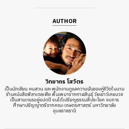
AUTHOR
วิทยากร โสวัตร
เป็นนักเขียน คนสวน และพนักงานดูแลความฝันของคู่ชีวิตในนาม
ร้านหนังสือฟิลาเดลเฟีย พื้นเพมาจากกาฬสินธ์ุ วัยเยาว์เคยบวช
เป็นสามเณรอยู่แปดปี จนได้เปรียญธรรมสี่ประโยค จบการ
ศึกษาปริญญาตรีจากคณะเกษตรศาสตร์ มหาวิทยาลัย
อุบลราชธานี