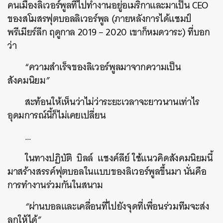
คนเมืองลิเวอร์พูลที่ไปทำงานอยู่อเมริกาและมาเป็น
CEO
ของสโมสรฟุตบอลลิเวอร์พูล
(
ภายหลังการได้แชมป์
พรีเมียร์ลีก
ฤดูกาล
2019 – 2020
เขาก็หมดวาระ
)
ที่บอก
ว่า
“
ความสำเร็จของลิเวอร์พูลมาจากความเป็น
สังคมนิยม
”
สะท้อนให้เห็นว่าไม่ว่าระยะเวลาจะยาวนานเท่าไร
อุดมการณ์นี้ก็ไม่เคยเปลี่ยน
…
ในทางปฏิบัติ
บิลล์
แชงค์ลีย์
ใช้แนวคิดสังคมนิยมนี้
มาสร้างสรรค์ฟุตบอลในแบบของลิเวอร์พูลขึ้นมา
นั่นคือ
การทำงานร่วมกันในสนาม
“
ผ่านบอลและเคลื่อนที่ไปยังจุดที่เพื่อนร่วมทีมจะส่ง
ลูกให้ได้
”