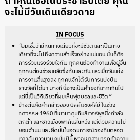
ถ้าคุณเชื่อในประชาธิปไตย คุณ
จะไม่มีวันเดินเดียวดาย
IN FOCUS
“
ผมเชื่อว่ามีหนทางเดียวที่จะมีชีวิต
และเป็นทาง
เดียวที่จะไปถึงความสำเร็จอย่างแน่นอน
นั่นก็คือ
การร่วมแรงร่วมใจกัน
ทุกคนต้องทำงานเพื่อผู้อื่น
ทุกคนต้องช่วยเหลือซึ่งกันและกัน
และเมื่อวันแห่ง
การงานสิ้นสุดลง
ทุกคนจักได้รับการแบ่งปัน
รางวัลที่ได้มา
บางที
นี่อาจเป็นคำขอที่มากเกินไป
แต่นี่เป็นวิถีเดียวที่ผมเห็นฟุตบอลและชีวิต
”
ข้างต้นคือคำกล่าวของ บิลล์ แชงค์ลีย์ ในช่วง
ทศวรรษ 1960 ที่เขามาคุมทีมลิเวอร์พูลซึ่งกำลัง
ตกต่ำ และชาวเมืองพากันสิ้นหวัง แต่ด้วยความไม่
ยอมจำนน และยึดมั่นในอุดมการณ์ของทีมตลอด
เวลาอันยาวนาน จนในปีนี้ พวกเขาสามารถทำความ