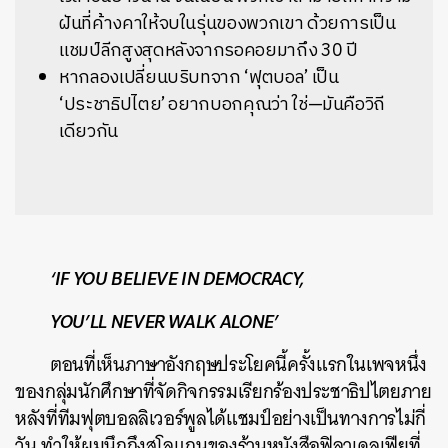
ฝันที่ค้างคาให้จบในรุ่นของพวกเขา ด้วยการเป็น
แชมป์ลีกสูงสุดหลังจากรอคอยมาถึง 30 ปี
หากลองเปลี่ยนบริบทจาก ‘ฟุตบอล’ เป็น
‘ประชาธิปไตย’ อยากบอกคุณว่า ใช่—มันคือวิถี
เดียวกัน
‘IF YOU BELIEVE IN DEMOCRACY,
YOU’LL NEVER WALK ALONE’
ตอนที่เห็นภาษาอังกฤษประโยคนี้ครั้งแรกในเพจหนึ่ง
ของกลุ่มนักศึกษาที่จัดกิจกรรมเรียกร้องประชาธิปไตยภาย
หลังที่ทีมฟุตบอลลิเวอร์พูลได้แชมป์อย่างเป็นทางการไม่กี่
วัน
ทำให้ผมนึกถึงสโลแกนของร้านหนังสือฟิลาเดลเฟียที่