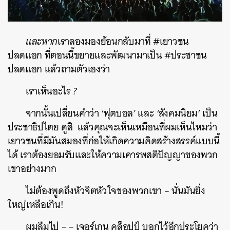
และหาก
เราลองมองย้อนกลับมาที่
#
เยาวชน
ปลดแอก
ที่ตอนนี้ขยายและพัฒนามาเป็น
#
ประชาชน
ปลดแอก
แล้วถามตัวเองว่า
เราเห็นอะไร
?
จากนั้นเปลี่ยนคำว่า
‘
ฟุตบอล
’
และ
‘
สังคมนิยม
’
เป็น
ประชาธิปไตย
ดูสิ
แล้วคุณจะเห็นเหมือนที่ผมเห็นไหมว่า
เยาวชนที่มีมันสมองที่ก่อให้เกิดความคิดสร้างสรรค์แบบนี้
ได้
เราต้องยอมรับและให้ความเคารพสติปัญญาของพวก
เขาอย่างมาก
ไม่ต้องพูดถึงหัวจิตหัวใจของพวกเขา
–
นั่นมันยิ่ง
ใหญ่เหลือเกิน
!
ผมลืมไป
– –
เจอร์เกน
คล็อปป์
บอกไว้อีกประโยคว่า