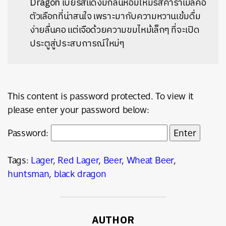
Dragon เบียร์สีแดงมีกลิ่นหอมไหม้รสคาราเมลคือ
ตัวเลือกที่น่าสนใจ เพราะมากับความหวานเข้มดื่ม
ง่ายลื่นคอ แต่เจือด้วยความขมไหม้เล็กๆ ที่จะเปิด
ประตูสู่ประสบการณ์ใหม่ๆ
This content is password protected. To view it
please enter your password below:
Password:
Tags:
Lager
,
Red Lager
,
Beer
,
Wheat Beer
,
huntsman
,
black dragon
ค้นหา
SHARE
TWEET
LINE
EMAIL
AUTHOR