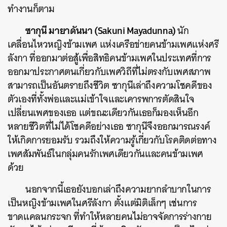
ทำงานก็ตาม
ซากุนี
มายาดันนา (Sakuni Mayadunna)
นัก
เคลื่อนไหวหญิงข้ามเพศ แห่งเครือข่ายคนข้ามเพศแห่งศรี
ลังกา ที่ออกมาต่อสู้เพื่อสิทธิคนข้ามเพศในประเทศที่การ
ออกมาประกาศตนเกี่ยวกับเพศวิถีที่ไม่ตรงกับเพศสภาพ
สามารถเป็นอันตรายถึงชีวิต
ซากุนี
เล่าถึงความโชคดีของ
ค้นหา
ตัวเองที่ทั้งพ่อและแม่เข้าใจและเคารพการตัดสินใจ
SHARE
TWEET
LINE
EMAIL
เปลี่ยนเพศของเธอ แต่ขณะเดียวกันเธอก็มองเห็นอีก
หลายชีวิตที่ไม่ได้โชคดีอย่างเธอ
ซากุนี
จึงออกมารณรงค์
ให้เกิดการยอมรับ รวมถึงให้ความรู้เกี่ยวกับโรคติดต่อทาง
เพศสัมพันธ์ในกลุ่มคนรักเพศเดียวกันและคนข้ามเพศ
ด้วย
นอกจากนี้เธอยังบอกเล่าถึงความยากลำบากในการ
เป็นหญิงข้ามเพศในศรีลังกา ตั้งแต่มิติเล็กๆ เช่นการ
ขาดแคลนกระจก ที่ทำให้หลายคนไม่อาจจัดการร่างกาย