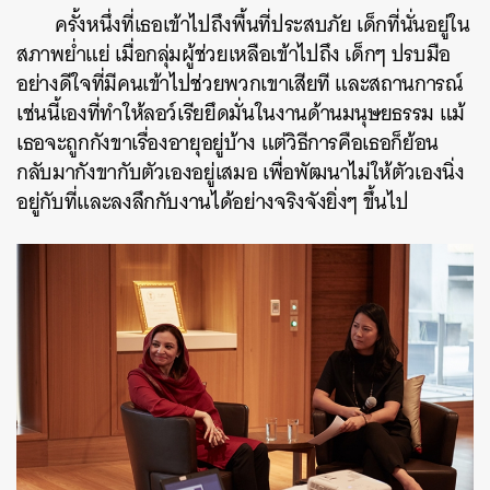
ครั้งหนึ่งที่เธอเข้าไปถึงพื้นที่ประสบภัย เด็กที่นั่นอยู่ใน
สภาพย่ำแย่ เมื่อกลุ่มผู้ช่วยเหลือเข้าไปถึง เด็กๆ ปรบมือ
อย่างดีใจที่มีคนเข้าไปช่วยพวกเขาเสียที และสถานการณ์
เช่นนี้เองที่ทำให้ลอว์เรียยึดมั่นในงานด้านมนุษยธรรม แม้
เธอจะถูกกังขาเรื่องอายุอยู่บ้าง แต่วิธีการคือเธอก็ย้อน
กลับมากังขากับตัวเองอยู่เสมอ เพื่อพัฒนาไม่ให้ตัวเองนิ่ง
อยู่กับที่และลงลึกกับงานได้อย่างจริงจังยิ่งๆ ขึ้นไป