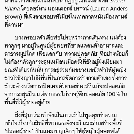
มาที่นี่ ภาพเดียวกันนี้ได้ปรากฏอยู่ในหนังสารคดี
Shanti
Khana
โดยลอว์เรน แอนเดอรส์ บราวน์ (Lauren Anders
Brown) ที่เพิ่งฉายรอบพรีเมียร์ในเทศกาลหนังเมืองคานส์
ที่ผ่านมา
บางครอบครัวเสียพ่อไประหว่างการเดินทาง แม่ต้อง
พาลูกๆ มาอยู่ในศูนย์ผู้อพยพที่ขาดแคลนทั้งอาหารและ
สาธารณูปโภค เพื่อแลกกับ ‘ความปลอดภัย’ ที่อย่างน้อยก็
ไม่ต้องกลัวลูกกระสุนเหมือนเมื่อครั้งที่ยังอยู่ฝั่งเมียนมา
ขณะที่เดียวกันนั้น การอยู่ร่วมกันอย่างแออัดทำให้ผู้หญิง
ชาวโรฮิงญาไม่มีพื้นที่ในการจัดการร่างกายตัวเอง ทั้งการ
ชำระล้างหรือการเปิดเผยตัวตนอย่างเสรี แม้จะปลอดภัย
จากกระสุนปืน แต่พวกเธอไม่อาจรู้สึกปลอดภัย 100% ใน
พื้นที่ที่มีผู้ชายอยู่ด้วย
สิ่งที่สุบาร์นาทำจึงเป็นการเข้าไปพูดคุยทำความ
เข้าใจเกี่ยวกับสิทธิที่พวกเธอพึงจะมี และร่วมสร้างพื้นที่
‘ปลอดผู้ชาย’ เป็นแคมเปญเล็กๆ ให้ผู้หญิงผู้อพยพได้