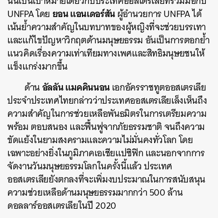
นั่นเป็นเป้าหมายเดียวกับประเทศออสเตรเลียที่ร่วมมือกับ
ยอน แอนเดอร์สัน
UNFPA โดย
ผู้อำนวยการ UNFPA ได้
เน้นย้ำความสำคัญในบทบาทของผู้หญิงที่จะช่วยบรรเทา
และแก้ไขปัญหาวิกฤตด้านมนุษยธรรม อันเป็นการตอกย้ำ
แนวคิดเรื่องความเท่าเทียมทางเพศและสิทธิมนุษยชนให้
แข็งแกร่งมากขึ้น
อัลลัน แมคคินนอน
ด้าน
เอกอัครราชทูตออสเตรเลีย
ประจำประเทศไทยกล่าวว่าประเทศออสเตรเลียเล็งเห็นถึง
ความสำคัญในการช่วยเหลือพันธมิตรในการเตรียมความ
พร้อม ตอบสนอง และฟื้นฟูจากภัยธรรมชาติ จนถึงความ
ขัดแย้งในยามสงครามและความไม่มั่นคงทั่วโลก โดย
เฉพาะอย่างยิ่งในภูมิภาคเอเชียแปซิฟิก และนอกจากการ
จัดงานวันมนุษยธรรมโลกในครั้งนี้แล้ว ประเทศ
ออสเตรเลียยังตกลงที่จะเพิ่มงบประมาณในการสนับสนุน
ความช่วยเหลือด้านมนุษยธรรมมากกว่า 500 ล้าน
ดอลลาร์ออสเตรเลียในปี 2020