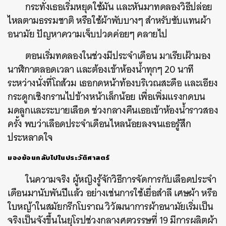
กระทั่งเธอเริ่มหยุดใช้มัน และหันมาทดลองวิธีปล่อย
ไหลตามธรรมชาติ หรือใช้ผ้าพับบางๆ สำหรับซับแทนผ้า
อนามัย ปัญหาความเจ็บปวดค่อยๆ คลายไป
ตอนเริ่มทดลองในช่วงมีประจำเดือน มาเรียเฝ้ามอง
นาฬิกาตลอดเวลา และต้องเข้าห้องน้ำทุกๆ 20 นาที
ระหว่างนั่งที่โถส้วม เธอกดหน้าท้องบริเวณสะดือ และเอียง
กระดูกเชิงกรานไปข้างหน้าเล็กน้อย เพื่อเพิ่มแรงกดบน
มดลูกและระบายเลือด ช่วงกลางคืนเธอเข้าห้องน้ำราวสอง
ครั้ง พบว่าเลือดประจำเดือนไหลน้อยลงจนเธอรู้สึก
ประหลาดใจ
มองย้อนกลับไปในประวัติศาสตร์
ในความจริง ผู้หญิงรู้จักวิธีการจัดการกับเลือดประจำ
เดือนมานับพันปีแล้ว อย่างเช่นการใช้เยื่อสำลี เศษผ้า หรือ
ใบหญ้าในสมัยกรีกโบราณ วิวัฒนาการผ้าอนามัยเริ่มเป็น
จริงเป็นจังขึ้นในยุโรปช่วงกลางศตวรรษที่ 19 มีการผลิตผ้า