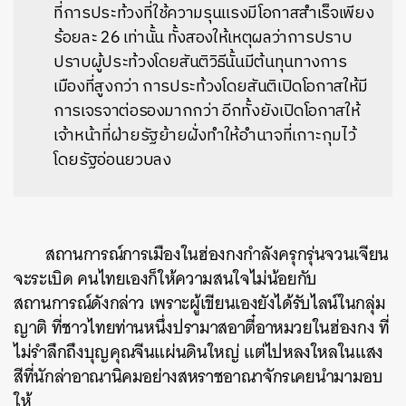
ที่การประท้วงที่ใช้ความรุนแรงมีโอกาสสำเร็จเพียง
ร้อยละ 26 เท่านั้น ทั้งสองให้เหตุผลว่าการปราบ
ปราบผู้ประท้วงโดยสันติวิธีนั้นมีต้นทุนทางการ
เมืองที่สูงกว่า การประท้วงโดยสันติเปิดโอกาสให้มี
การเจรจาต่อรองมากกว่า อีกทั้งยังเปิดโอกาสให้
เจ้าหน้าที่ฝ่ายรัฐย้ายฝั่งทำให้อำนาจที่เกาะกุมไว้
โดยรัฐอ่อนยวบลง
สถานการณ์การเมืองในฮ่องกงกำลังครุกรุ่นจวนเจียน
จะระเบิด คนไทยเองก็ให้ความสนใจไม่น้อยกับ
สถานการณ์ดังกล่าว เพราะผู้เขียนเองยังได้รับไลน์ในกลุ่ม
ญาติ ที่ชาวไทยท่านหนึ่งปรามาสอาตี๋อาหมวยในฮ่องกง ที่
ไม่รำลึกถึงบุญคุณจีนแผ่นดินใหญ่ แต่ไปหลงใหลในแสง
สีที่นักล่าอาณานิคมอย่างสหราชอาณาจักรเคยนำมามอบ
ให้