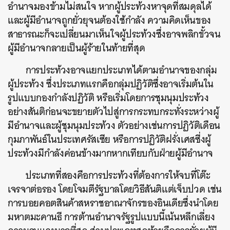
อำนาจมองข้ามไม่สนใจ หากผู้ประท้วงหาจุดที่สมดุลได้
และผู้มีอำนาจถูกยั่วยุจนต้องใช้กำลัง ความคิดเห็นของ
สาธารณะก็จะเปลี่ยนมาเห็นใจผู้ประท้วงซึ่งอาจพลิกขั้วจน
ผู้มีอำนาจกลายเป็นผู้ร้ายในท้ายที่สุด
การประท้วงอาจแยกประเภทได้ตามอำนาจของกลุ่ม
ผู้ประท้วง ซึ่งประเภทแรกคือกลุ่มปฏิวัติซึ่งอาจเริ่มต้นใน
รูปแบบกองกำลังปฏิวัติ หรือเริ่มโดยการชุมนุมประท้วง
อย่างสันติก่อนจะขยายตัวไปสู่การกระทบกระทั่งระหว่างผู้
มีอำนาจและผู้ชุมนุมประท้วง ตัวอย่างเช่นการปฏิวัติเดือน
กุมภาพันธ์ในประเทศรัสเซีย หรือการปฏิวัติฝรั่งเศสซี่งผู้
ประท้วงมีกำลังค่อนข้างมากหากเทียบกับฝ่ายผู้มีอำนาจ
ประเภทที่สองคือการประท้วงที่ต้องการให้จบที่โต๊ะ
เจรจาต่อรอง โดยโจมตีรัฐบาลโดยวิธีสันติแต่เจ็บปวด เช่น
การบอยคอตสินค้าสหราชอาณาจักรของอินเดียซึ่งนำโดย
มหาตมะคานธี การต้านอำนาจรัฐรูปแบบนี้เน้นหลีกเลี่ยง