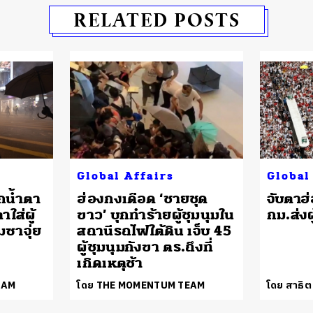
RELATED POSTS
Global Affairs
Global
กน้ำตา
ฮ่องกงเดือด ‘ชายชุด
จับตาฮ่
ใส่ผู้
ขาว’ บุกทำร้ายผู้ชุมนุมใน
กม.ส่งผ
มซาจุ่ย
สถานีรถไฟใต้ดิน เจ็บ 45
ผู้ชุมนุมกังขา ตร.ถึงที่
เกิดเหตุช้า
EAM
โดย THE MOMENTUM TEAM
โดย สาธิต