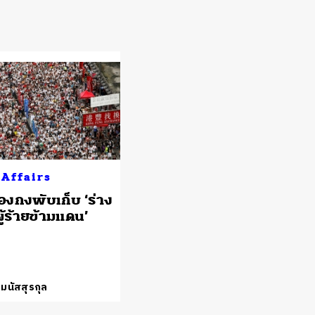
 Affairs
องกงพับเก็บ ‘ร่าง
ู้ร้ายข้ามแดน’
 มนัสสุรกุล